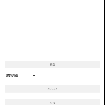
彙整
彙
整
AGODA
分類