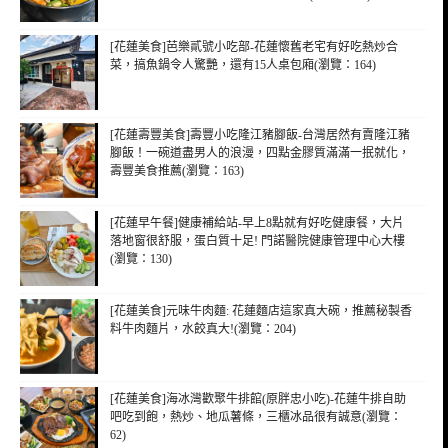
[花蓮美食]芭樂貳號小吃部-花蓮懷舊老宅有好吃熱炒合
菜，搞魚鍋令人驚艷，還有15人桌包廂(瀏覽：164)
[花蓮壽豐美食]壽豐小吃隆江豬腳飯-台灣居然有賣隆江豬
腳飯！一碗道盡男人的浪漫，四點金膠質滿滿一抿就化，
壽豐美食推薦(瀏覽：163)
[花蓮早午餐]健康補給站-早上8點就有好吃健康餐，大片
落地窗很舒服，蛋白質十足! 門諾醫院健康管理中心大樓
(瀏覽：130)
[花蓮美食]元味牛肉麵: 花蓮麵店這家真大碗，推薦秘製香
料牛肉麵片，水餃真大!(瀏覽：204)
[花蓮美食]海冰灣歡聚牛排館(原胖忠小吃)-花蓮牛排自助
吧吃到飽，熱炒、地瓜薯條，三櫃冰品很有誠意(瀏覽：
62)