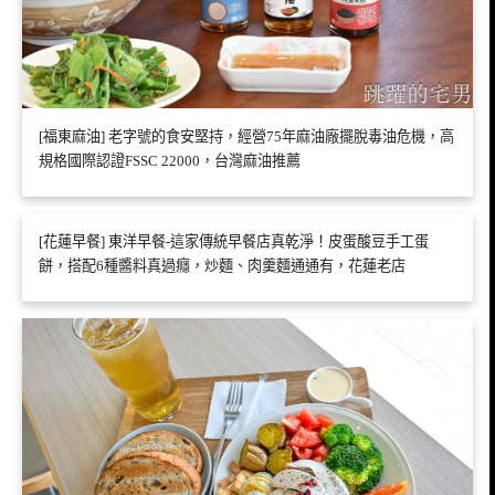
[福東麻油] 老字號的食安堅持，經營75年麻油廠擺脫毒油危機，高
規格國際認證FSSC 22000，台灣麻油推薦
[花蓮早餐] 東洋早餐-這家傳統早餐店真乾淨！皮蛋酸豆手工蛋
餅，搭配6種醬料真過癮，炒麵、肉羹麵通通有，花蓮老店