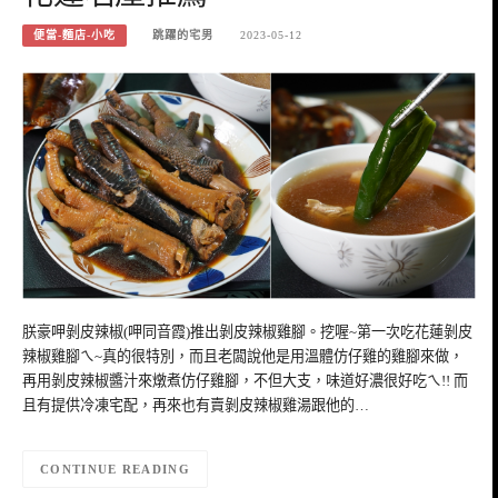
便當-麵店-小吃
跳躍的宅男
2023-05-12
朕豪呷剝皮辣椒(呷同音霞)推出剝皮辣椒雞腳。挖喔~第一次吃花蓮剝皮
辣椒雞腳ㄟ~真的很特別，而且老闆說他是用溫體仿仔雞的雞腳來做，
再用剝皮辣椒醬汁來燉煮仿仔雞腳，不但大支，味道好濃很好吃ㄟ!! 而
且有提供冷凍宅配，再來也有賣剝皮辣椒雞湯跟他的…
CONTINUE READING