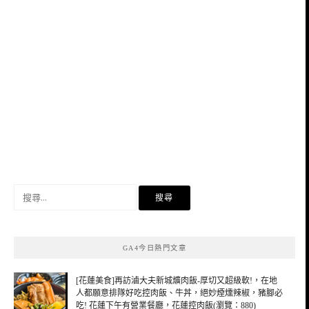
搜
尋
關
鍵
GA4今日熱門文章
字:
[花蓮美食]再訪滷大夫新城爌肉飯-厚切又超級軟!，在地
人都願意排隊好吃控肉飯、牛丼，絕妙煙燻辣椒，豬腳必
吃! 花蓮下午有營業餐廳，花蓮控肉飯(瀏覽：880)