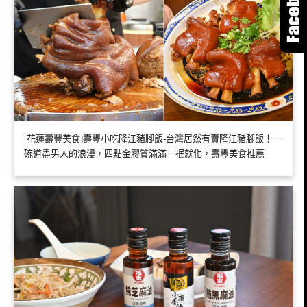
[花蓮壽豐美食]壽豐小吃隆江豬腳飯-台灣居然有賣隆江豬腳飯！一
碗道盡男人的浪漫，四點金膠質滿滿一抿就化，壽豐美食推薦