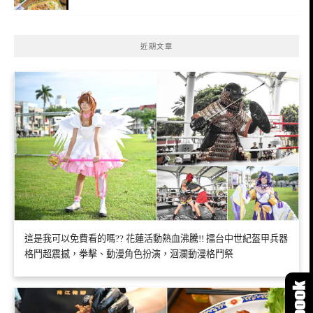
近期文章
這是我可以免費看的嗎?? 花蓮活動熱血沸騰!! 擂台中世紀盔甲兵器
格鬥超震撼，拳擊、動漫角色扮演，洄瀾動漫格鬥祭