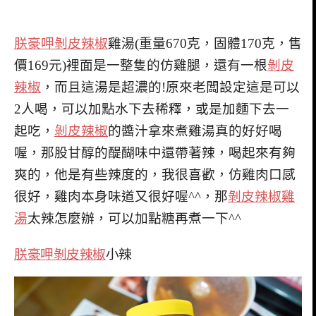
朕豪呷剝皮辣椒
雞湯(重量670克，固體170克，售
價169元)裡面是一整隻的仿雞腿，還有一根
剝皮
辣椒
，而且這湯是超濃的!原來老闆設定這是可以
2人喝，可以加點水下去稀釋，或是加麵下去一
起吃，
剝皮辣椒
的醬汁拿來煮雞湯真的好好喝
喔，那股甘醇的醍醐味中還帶著辣，喝起來有夠
爽的，他是有些辣度的，我很喜歡，仿雞肉口感
很好，雞肉本身味道又很好喔^^，那
剝皮辣椒雞
湯
太辣怎麼辦，可以加點糖再煮一下^^
朕豪呷剝皮辣椒
小辣