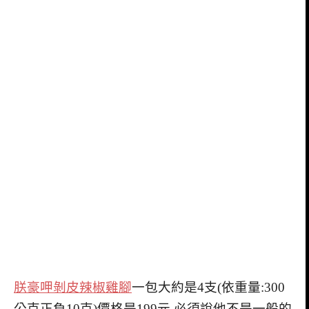
朕豪呷剝皮辣椒雞腳
一包大約是4支(依重量:300
公克正負10克)價格是199元 必須說他不是一般的