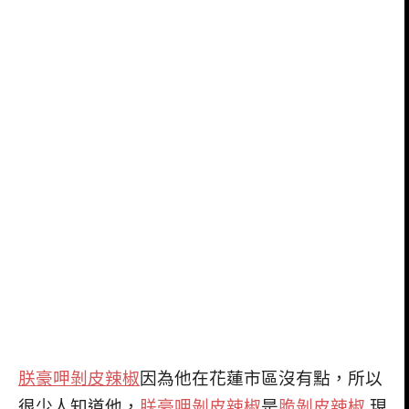
朕豪呷剝皮辣椒
因為他在花蓮市區沒有點，所以
很少人知道他，
朕豪呷剝皮辣椒
是
脆剝皮辣椒
,現