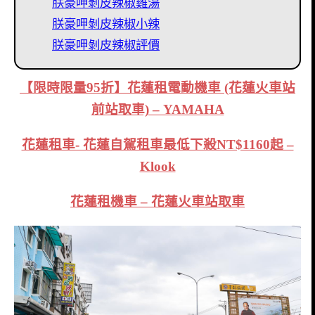
朕豪呷剝皮辣椒雞湯
朕豪呷剝皮辣椒小辣
朕豪呷剝皮辣椒評價
【限時限量95折】花蓮租電動機車 (花蓮火車站
前站取車) – YAMAHA
花蓮租車- 花蓮自駕租車最低下殺NT$1160起 –
Klook
花蓮租機車 – 花蓮火車站取車