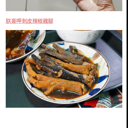
朕豪呷剝皮辣椒雞腳