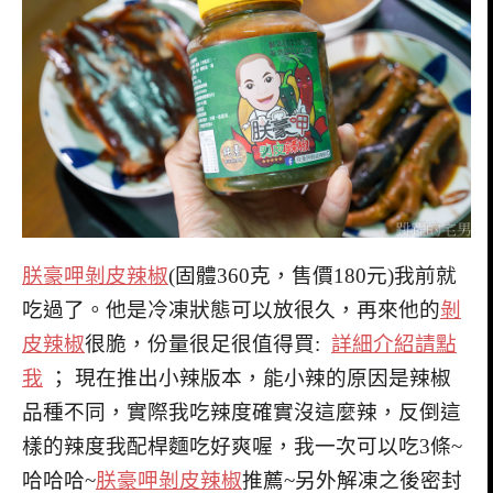
朕豪呷剝皮辣椒
(固體360克，售價180元)我前就
吃過了。他是冷凍狀態可以放很久，再來他的
剝
皮辣椒
很脆，份量很足很值得買:
詳細介紹請點
我
； 現在推出小辣版本，能小辣的原因是辣椒
品種不同，實際我吃辣度確實沒這麼辣，反倒這
樣的辣度我配桿麵吃好爽喔，我一次可以吃3條~
哈哈哈~
朕豪呷剝皮辣椒
推薦~另外解凍之後密封