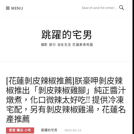
Skip
MENU
to
content
跳躍的宅男
攝影 旅行 自在生活 花蓮美食地圖
[花蓮剝皮辣椒推薦]朕豪呷剝皮辣
椒推出「剝皮辣椒雞腳」純正醬汁
燉煮，化口微辣太好吃!! 提供冷凍
宅配，另有剝皮辣椒雞湯，花蓮名
產推薦
便當-麵店-小吃
跳躍的宅男
2023-05-12