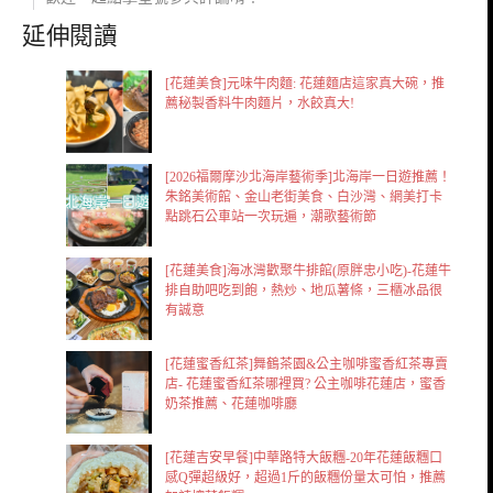
延伸閱讀
[花蓮美食]元味牛肉麵: 花蓮麵店這家真大碗，推
薦秘製香料牛肉麵片，水餃真大!
[2026福爾摩沙北海岸藝術季]北海岸一日遊推薦！
朱銘美術館、金山老街美食、白沙灣、網美打卡
點跳石公車站一次玩遍，潮歌藝術節
[花蓮美食]海冰灣歡聚牛排館(原胖忠小吃)-花蓮牛
排自助吧吃到飽，熱炒、地瓜薯條，三櫃冰品很
有誠意
[花蓮蜜香紅茶]舞鶴茶園&公主咖啡蜜香紅茶專賣
店- 花蓮蜜香紅茶哪裡買? 公主咖啡花蓮店，蜜香
奶茶推薦、花蓮咖啡廳
[花蓮吉安早餐]中華路特大飯糰-20年花蓮飯糰口
感Q彈超級好，超過1斤的飯糰份量太可怕，推薦