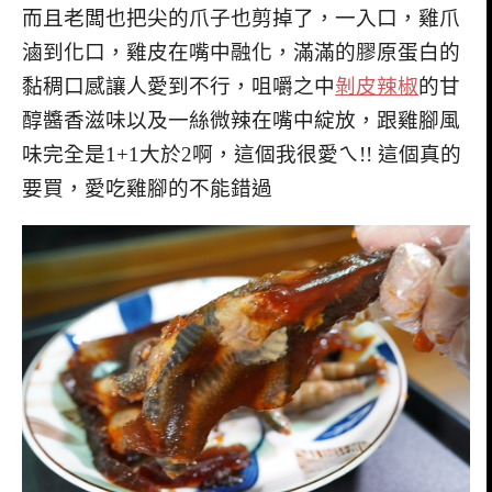
而且老闆也把尖的爪子也剪掉了，一入口，雞爪
滷到化口，雞皮在嘴中融化，滿滿的膠原蛋白的
黏稠口感讓人愛到不行，咀嚼之中
剝皮辣椒
的甘
醇醬香滋味以及一絲微辣在嘴中綻放，跟雞腳風
味完全是1+1大於2啊，這個我很愛ㄟ!! 這個真的
要買，愛吃雞腳的不能錯過