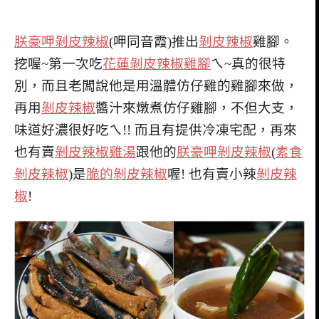
朕豪呷剝皮辣椒
(呷同音霞)推出
剝皮辣椒
雞腳。
挖喔~第一次吃
花蓮剝皮辣椒雞腳
ㄟ~真的很特
別，而且老闆說他是用溫體仿仔雞的雞腳來做，
再用
剝皮辣椒
醬汁來燉煮仿仔雞腳，不但大支，
味道好濃很好吃ㄟ!! 而且有提供冷凍宅配，再來
也有賣
剝皮辣椒雞湯
跟他的
朕豪呷剝皮辣椒
(
素食
剝皮辣椒
)是
脆的剝皮辣椒
喔! 也有賣小辣
剝皮辣
椒
!