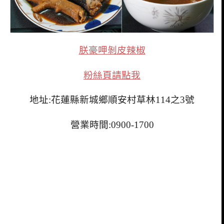
朕豪呷剝皮辣椒
粉絲頁請點我
地址:花蓮縣新城鄉順安村草林114之3號
營業時間:0900-1700