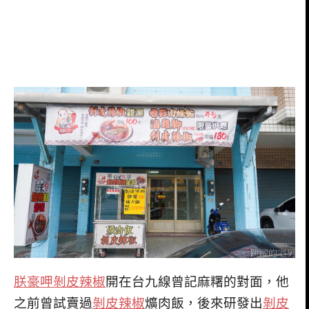
朕豪呷剝皮辣椒
開在台九線曾記麻糬的對面，他
之前曾試賣過
剝皮辣椒
爌肉飯，後來研發出
剝皮