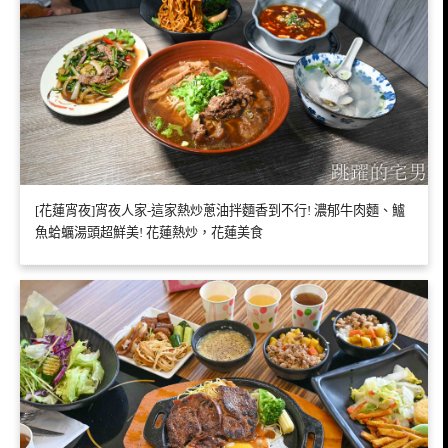
[花蓮宵夜]宵夜人家-這家熱炒蔥油拌麵香到不行! 濃郁牛肉麵、鱸
魚蛤蠣湯頭超鮮美! 花蓮熱炒，花蓮美食