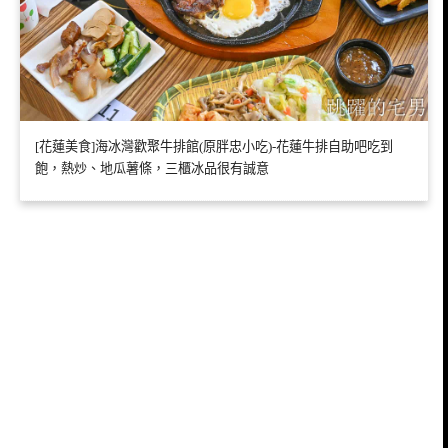
[花蓮美食]海冰灣歡聚牛排館(原胖忠小吃)-花蓮牛排自助吧吃到
飽，熱炒、地瓜薯條，三櫃冰品很有誠意