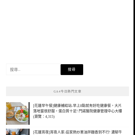
搜
尋
關
鍵
GA4今日熱門文章
字:
[花蓮早午餐]健康補給站-早上8點就有好吃健康餐，大片
落地窗很舒服，蛋白質十足! 門諾醫院健康管理中心大樓
(瀏覽：4,315)
[花蓮宵夜]宵夜人家-這家熱炒蔥油拌麵香到不行! 濃郁牛