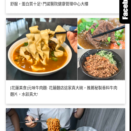
舒服，蛋白質十足! 門諾醫院健康管理中心大樓
[花蓮美食]元味牛肉麵: 花蓮麵店這家真大碗，推薦秘製香料牛肉
麵片，水餃真大!