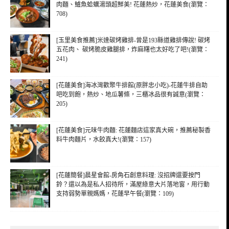
肉麵、鱸魚蛤蠣湯頭超鮮美! 花蓮熱炒，花蓮美食(瀏覽：
708)
[玉里美食推薦]米達碳烤雞排-曾是193縣道雞排傳說! 碳烤
五花肉、 碳烤脆皮雞腿排，炸麻糬也太好吃了吧!(瀏覽：
241)
[花蓮美食]海冰灣歡聚牛排館(原胖忠小吃)-花蓮牛排自助
吧吃到飽，熱炒、地瓜薯條，三櫃冰品很有誠意(瀏覽：
205)
[花蓮美食]元味牛肉麵: 花蓮麵店這家真大碗，推薦秘製香
料牛肉麵片，水餃真大!(瀏覽：157)
[花蓮簡餐]晨星會館-房角石創意料理: 沒招牌還要按門
鈴？還以為是私人招待所，滿屋綠意大片落地窗，用行動
支持弱勢單親媽媽，花蓮早午餐(瀏覽：109)