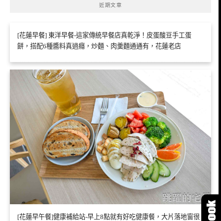
近期文章
[花蓮早餐] 東洋早餐-這家傳統早餐店真乾淨！皮蛋酸豆手工蛋
餅，搭配6種醬料真過癮，炒麵、肉羹麵通通有，花蓮老店
[花蓮早午餐]健康補給站-早上8點就有好吃健康餐，大片落地窗很