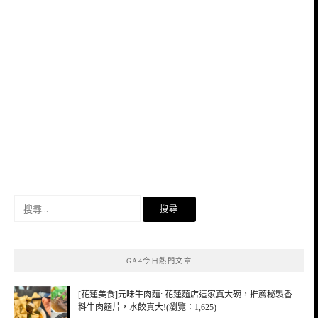
搜
尋
關
鍵
GA4今日熱門文章
字:
[花蓮美食]元味牛肉麵: 花蓮麵店這家真大碗，推薦秘製香
料牛肉麵片，水餃真大!(瀏覽：1,625)