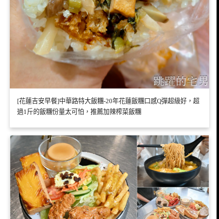
[花蓮吉安早餐]中華路特大飯糰-20年花蓮飯糰口感Q彈超級好，超
過1斤的飯糰份量太可怕，推薦加辣榨菜飯糰