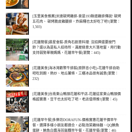
[玉里美食推薦]米達碳烤雞排-曾是193縣道雞排傳說! 碳烤
五花肉、 碳烤脆皮雞腿排，炸麻糬也太好吃了吧!(瀏覽：
1,503)
[花蓮簡餐]晨星會館-房角石創意料理: 沒招牌還要按門
鈴？還以為是私人招待所，滿屋綠意大片落地窗，用行動
支持弱勢單親媽媽，花蓮早午餐(瀏覽：445)
[花蓮美食]海冰灣歡聚牛排館(原胖忠小吃)-花蓮牛排自助
吧吃到飽，熱炒、地瓜薯條，三櫃冰品很有誠意(瀏覽：
232)
[花蓮美食]台南東山鴨頭花蓮和平店-花蓮這家東山鴨頭價
格超實惠，豆干也太好吃了吧，老店值得推!(瀏覽：45)
[花蓮早午餐]多樂坊DORAFUN-價格實惠花蓮平價早午
餐，選擇多樣小朋友都適合，必點泡菜雞絲麵、QQ鮪魚
蛋餅，鮪魚白醬海苔飯糰早午餐，花蓮早餐(瀏覽：46)