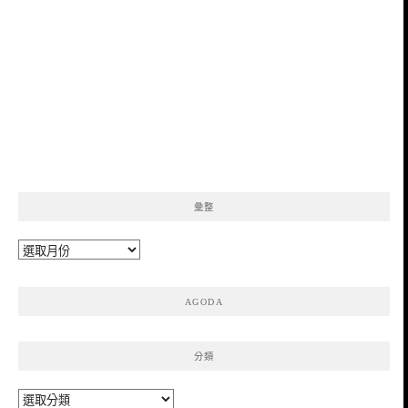
彙整
彙
整
AGODA
分類
分