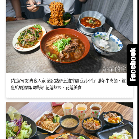
[花蓮宵夜]宵夜人家-這家熱炒蔥油拌麵香到不行! 濃郁牛肉麵、鱸
魚蛤蠣湯頭超鮮美! 花蓮熱炒，花蓮美食