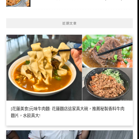
近期文章
[花蓮美食]元味牛肉麵: 花蓮麵店這家真大碗，推薦秘製香料牛肉
麵片，水餃真大!