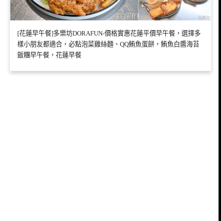
[花蓮早午餐]多樂坊DORAFUN-價格實惠花蓮平價早午餐，選擇多
樣小朋友都適合，必點泡菜雞絲麵、QQ鮪魚蛋餅，鮪魚白醬海苔
飯糰早午餐，花蓮早餐