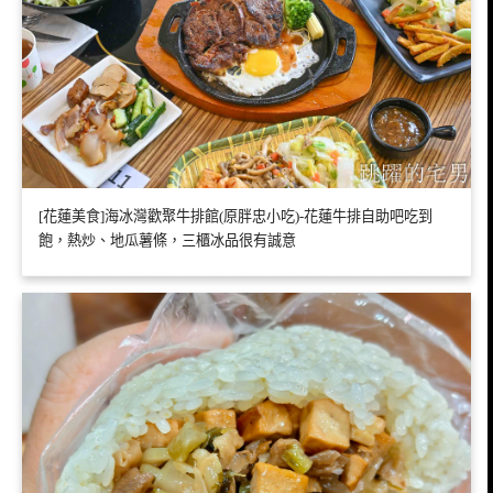
[花蓮美食]海冰灣歡聚牛排館(原胖忠小吃)-花蓮牛排自助吧吃到
飽，熱炒、地瓜薯條，三櫃冰品很有誠意