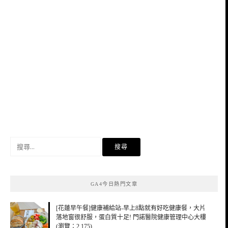
搜
尋
關
鍵
GA4今日熱門文章
字:
[花蓮早午餐]健康補給站-早上8點就有好吃健康餐，大片
落地窗很舒服，蛋白質十足! 門諾醫院健康管理中心大樓
(瀏覽：2,175)