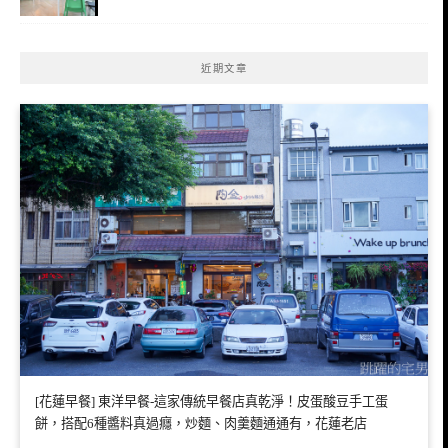
近期文章
[花蓮早餐] 東洋早餐-這家傳統早餐店真乾淨！皮蛋酸豆手工蛋
餅，搭配6種醬料真過癮，炒麵、肉羹麵通通有，花蓮老店