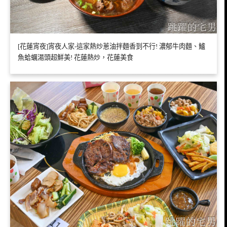
[花蓮宵夜]宵夜人家-這家熱炒蔥油拌麵香到不行! 濃郁牛肉麵、鱸
魚蛤蠣湯頭超鮮美! 花蓮熱炒，花蓮美食