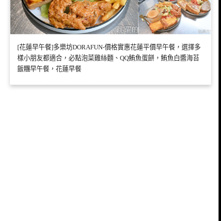
[花蓮早午餐]多樂坊DORAFUN-價格實惠花蓮平價早午餐，選擇多
樣小朋友都適合，必點泡菜雞絲麵、QQ鮪魚蛋餅，鮪魚白醬海苔
飯糰早午餐，花蓮早餐