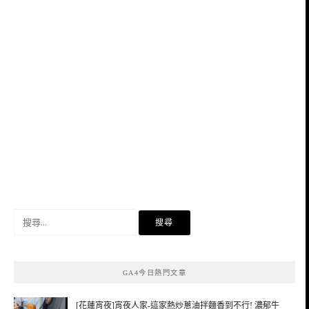
搜
尋
關
鍵
GA4今日熱門文章
字:
[花蓮宵夜]宵夜人家-這家熱炒蔥油拌麵香到不行! 濃郁牛