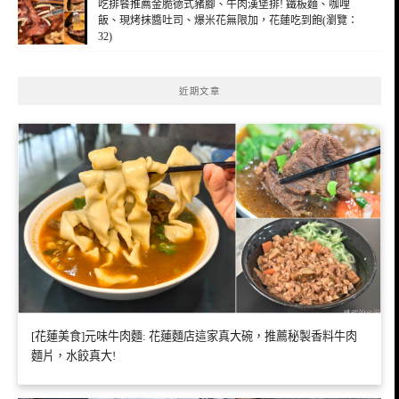
吃排餐推薦金脆德式豬腳、牛肉漢堡排! 鐵板麵、咖哩
飯、現烤抹醬吐司、爆米花無限加，花蓮吃到飽(瀏覽：
32)
近期文章
[花蓮美食]元味牛肉麵: 花蓮麵店這家真大碗，推薦秘製香料牛肉
麵片，水餃真大!