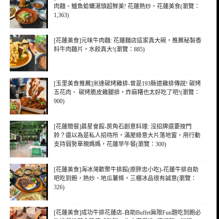
肉麵、鱸魚蛤蠣湯頭超鮮美! 花蓮熱炒，花蓮美食(瀏覽：
1,363)
[花蓮美食]元味牛肉麵: 花蓮麵店這家真大碗，推薦秘製香
料牛肉麵片，水餃真大!(瀏覽：885)
[玉里美食推薦]米達碳烤雞排-曾是193縣道雞排傳說! 碳烤
五花肉、 碳烤脆皮雞腿排，炸麻糬也太好吃了吧!(瀏覽：
900)
[花蓮簡餐]晨星會館-房角石創意料理: 沒招牌還要按門
鈴？還以為是私人招待所，滿屋綠意大片落地窗，用行動
支持弱勢單親媽媽，花蓮早午餐(瀏覽：300)
[花蓮美食]海冰灣歡聚牛排館(原胖忠小吃)-花蓮牛排自助
吧吃到飽，熱炒、地瓜薯條，三櫃冰品很有誠意(瀏覽：
326)
[花蓮美食]成功牛排花蓮店-自助Buffet無限Fun題吃到飽必