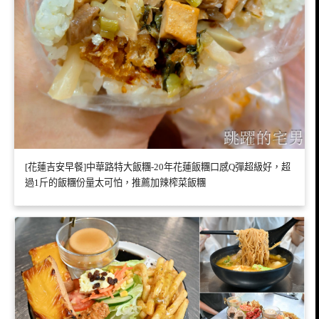
[花蓮吉安早餐]中華路特大飯糰-20年花蓮飯糰口感Q彈超級好，超
過1斤的飯糰份量太可怕，推薦加辣榨菜飯糰