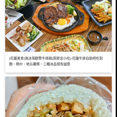
[花蓮美食]海冰灣歡聚牛排館(原胖忠小吃)-花蓮牛排自助吧吃到
飽，熱炒、地瓜薯條，三櫃冰品很有誠意