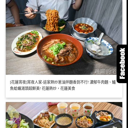
[花蓮宵夜]宵夜人家-這家熱炒蔥油拌麵香到不行! 濃郁牛肉麵、鱸
魚蛤蠣湯頭超鮮美! 花蓮熱炒，花蓮美食