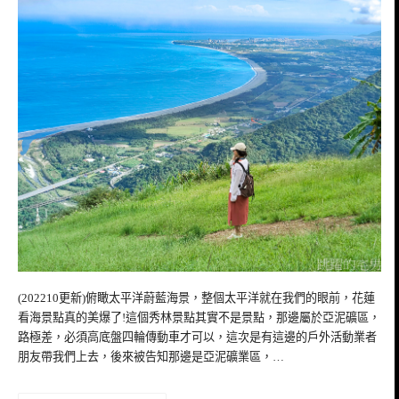
(202210更新)俯瞰太平洋蔚藍海景，整個太平洋就在我們的眼前，花蓮
看海景點真的美爆了!這個秀林景點其實不是景點，那邊屬於亞泥礦區，
路極差，必須高底盤四輪傳動車才可以，這次是有這邊的戶外活動業者
朋友帶我們上去，後來被告知那邊是亞泥礦業區，…