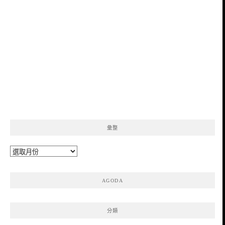
彙整
彙
整
AGODA
分類