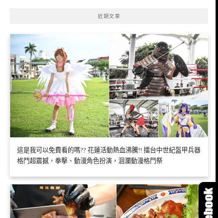
近期文章
這是我可以免費看的嗎?? 花蓮活動熱血沸騰!! 擂台中世紀盔甲兵器
格鬥超震撼，拳擊、動漫角色扮演，洄瀾動漫格鬥祭