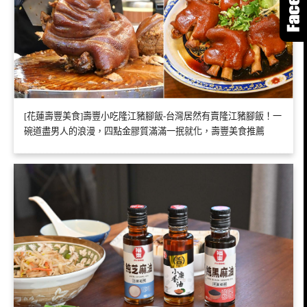
[花蓮壽豐美食]壽豐小吃隆江豬腳飯-台灣居然有賣隆江豬腳飯！一
碗道盡男人的浪漫，四點金膠質滿滿一抿就化，壽豐美食推薦