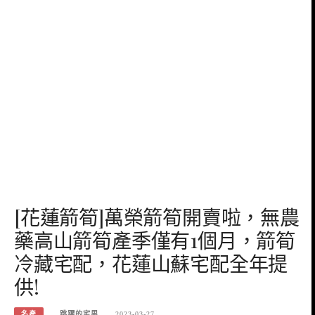
[花蓮箭筍]萬榮箭筍開賣啦，無農
藥高山箭筍產季僅有1個月，箭筍
冷藏宅配，花蓮山蘇宅配全年提
供!
名產
跳躍的宅男
2023-03-27