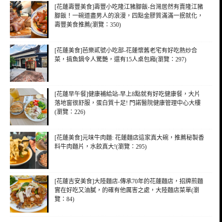
[花蓮壽豐美食]壽豐小吃隆江豬腳飯-台灣居然有賣隆江豬
腳飯！一碗道盡男人的浪漫，四點金膠質滿滿一抿就化，
壽豐美食推薦(瀏覽：350)
[花蓮美食]芭樂貳號小吃部-花蓮懷舊老宅有好吃熱炒合
菜，搞魚鍋令人驚艷，還有15人桌包廂(瀏覽：297)
[花蓮早午餐]健康補給站-早上8點就有好吃健康餐，大片
落地窗很舒服，蛋白質十足! 門諾醫院健康管理中心大樓
(瀏覽：226)
[花蓮美食]元味牛肉麵: 花蓮麵店這家真大碗，推薦秘製香
料牛肉麵片，水餃真大!(瀏覽：295)
[花蓮吉安美食]大陸麵店-傳承70年的花蓮麵店，招牌煎麵
實在好吃又油膩，的確有他厲害之處，大陸麵店菜單(瀏
覽：84)