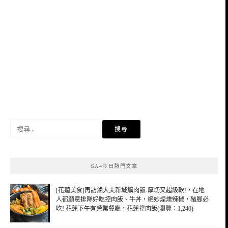
搜
尋
關
鍵
GA4今日熱門文章
字:
[花蓮美食]再訪滷大夫新城爌肉飯-厚切又超級軟!，在地
人都願意排隊好吃控肉飯、牛丼，絕妙煙燻辣椒，豬腳必
吃! 花蓮下午有營業餐廳，花蓮控肉飯(瀏覽：1,240)