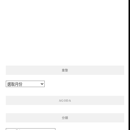
彙整
彙
整
AGODA
分類