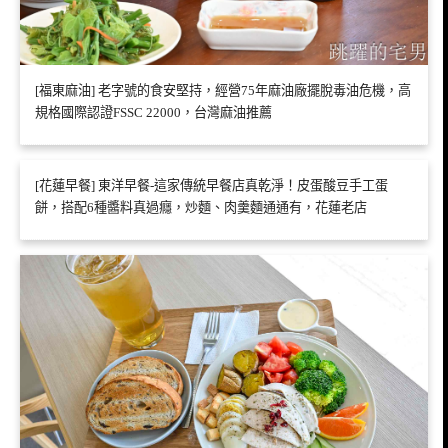
[福東麻油] 老字號的食安堅持，經營75年麻油廠擺脫毒油危機，高
規格國際認證FSSC 22000，台灣麻油推薦
[花蓮早餐] 東洋早餐-這家傳統早餐店真乾淨！皮蛋酸豆手工蛋
餅，搭配6種醬料真過癮，炒麵、肉羹麵通通有，花蓮老店