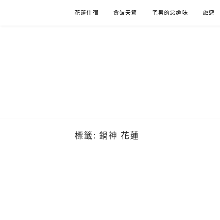
Skip
花蓮住宿
食破天驚
宅男的惡趣味
旅遊
to
content
標籤:
鍋神 花蓮