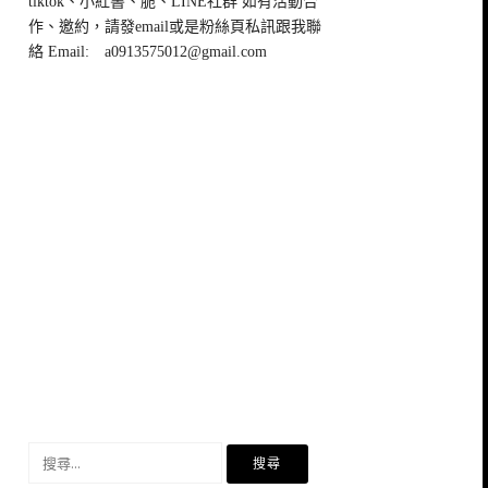
tiktok、小紅書、脆、LINE社群 如有活動合
作、邀約，請發email或是粉絲頁私訊跟我聯
絡 Email:
a0913575012@gmail.com
搜
尋