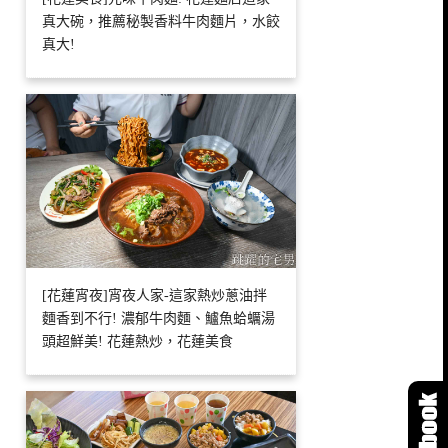
真大碗，推薦秘製香料牛肉麵片，水餃
真大!
[花蓮宵夜]宵夜人家-這家熱炒蔥油拌
麵香到不行! 濃郁牛肉麵、鱸魚蛤蠣湯
頭超鮮美! 花蓮熱炒，花蓮美食