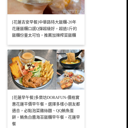
[花蓮吉安早餐]中華路特大飯糰-20年
花蓮飯糰口感Q彈超級好，超過1斤的
飯糰份量太可怕，推薦加辣榨菜飯糰
[花蓮早午餐]多樂坊DORAFUN-價格實
惠花蓮平價早午餐，選擇多樣小朋友都
適合，必點泡菜雞絲麵、QQ鮪魚蛋
餅，鮪魚白醬海苔飯糰早午餐，花蓮早
餐