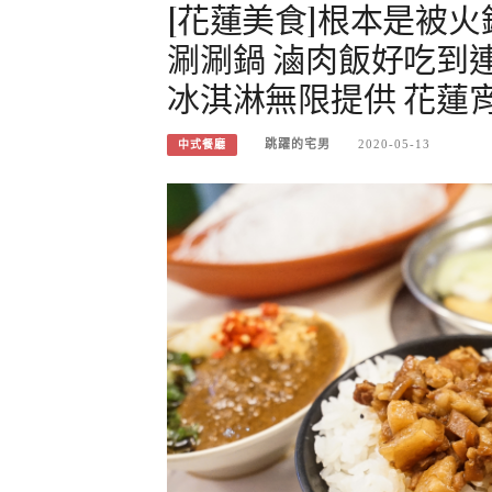
[花蓮美食]根本是被火
涮涮鍋 滷肉飯好吃到連
冰淇淋無限提供 花蓮
跳躍的宅男
2020-05-13
中式餐廳