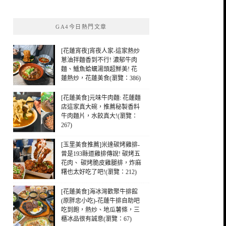
關
鍵
GA4今日熱門文章
字:
[花蓮宵夜]宵夜人家-這家熱炒
蔥油拌麵香到不行! 濃郁牛肉
麵、鱸魚蛤蠣湯頭超鮮美! 花
蓮熱炒，花蓮美食(瀏覽：386)
[花蓮美食]元味牛肉麵: 花蓮麵
店這家真大碗，推薦秘製香料
牛肉麵片，水餃真大!(瀏覽：
267)
[玉里美食推薦]米達碳烤雞排-
曾是193縣道雞排傳說! 碳烤五
花肉、 碳烤脆皮雞腿排，炸麻
糬也太好吃了吧!(瀏覽：212)
[花蓮美食]海冰灣歡聚牛排館
(原胖忠小吃)-花蓮牛排自助吧
吃到飽，熱炒、地瓜薯條，三
櫃冰品很有誠意(瀏覽：67)