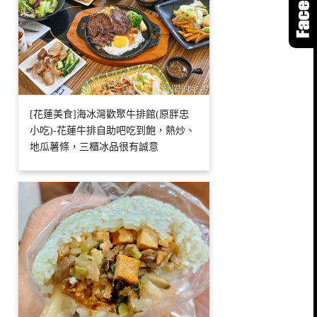
[花蓮美食]海冰灣歡聚牛排館(原胖忠
小吃)-花蓮牛排自助吧吃到飽，熱炒、
地瓜薯條，三櫃冰品很有誠意