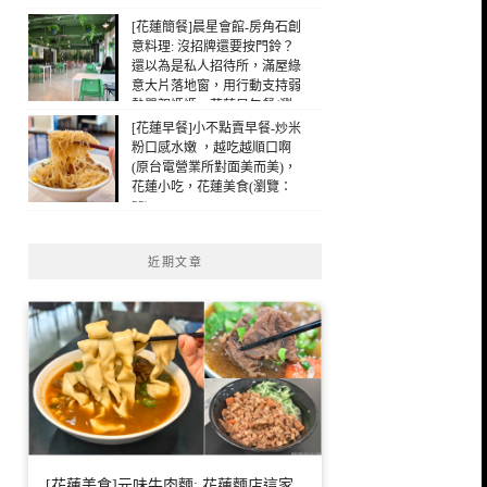
[花蓮簡餐]晨星會館-房角石創
意料理: 沒招牌還要按門鈴？
還以為是私人招待所，滿屋綠
意大片落地窗，用行動支持弱
勢單親媽媽，花蓮早午餐(瀏
覽：24)
[花蓮早餐]小不點賣早餐-炒米
粉口感水嫩 ，越吃越順口啊
(原台電營業所對面美而美)，
花蓮小吃，花蓮美食(瀏覽：
22)
近期文章
[花蓮美食]元味牛肉麵: 花蓮麵店這家