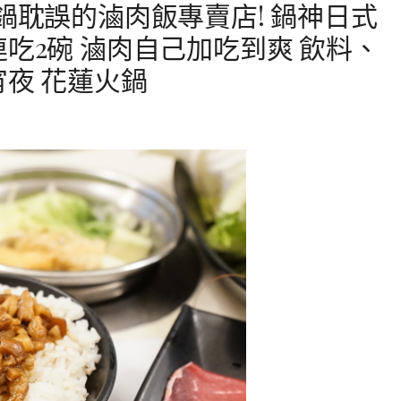
鍋耽誤的滷肉飯專賣店! 鍋神日式
吃2碗 滷肉自己加吃到爽 飲料、
宵夜 花蓮火鍋