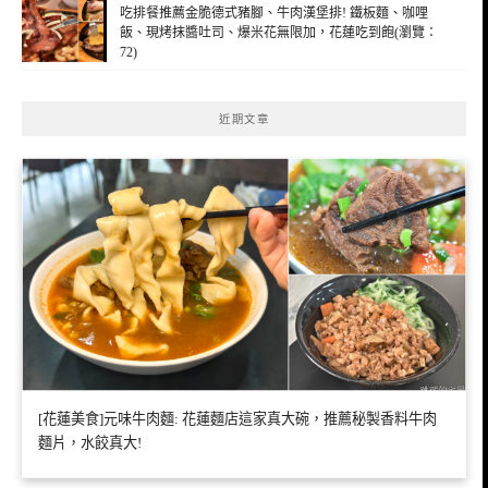
吃排餐推薦金脆德式豬腳、牛肉漢堡排! 鐵板麵、咖哩
飯、現烤抹醬吐司、爆米花無限加，花蓮吃到飽(瀏覽：
72)
近期文章
[花蓮美食]元味牛肉麵: 花蓮麵店這家真大碗，推薦秘製香料牛肉
麵片，水餃真大!