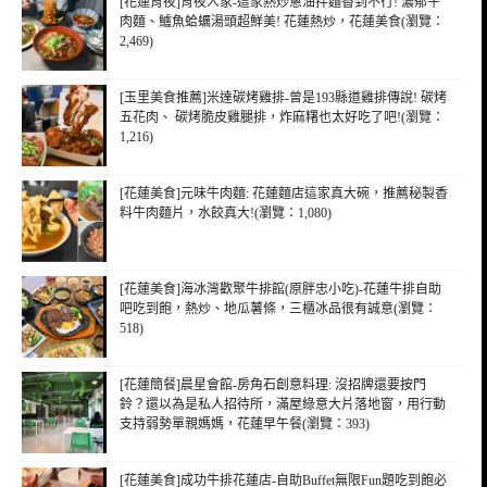
[花蓮宵夜]宵夜人家-這家熱炒蔥油拌麵香到不行! 濃郁牛
肉麵、鱸魚蛤蠣湯頭超鮮美! 花蓮熱炒，花蓮美食(瀏覽：
2,469)
[玉里美食推薦]米達碳烤雞排-曾是193縣道雞排傳說! 碳烤
五花肉、 碳烤脆皮雞腿排，炸麻糬也太好吃了吧!(瀏覽：
1,216)
[花蓮美食]元味牛肉麵: 花蓮麵店這家真大碗，推薦秘製香
料牛肉麵片，水餃真大!(瀏覽：1,080)
[花蓮美食]海冰灣歡聚牛排館(原胖忠小吃)-花蓮牛排自助
吧吃到飽，熱炒、地瓜薯條，三櫃冰品很有誠意(瀏覽：
518)
[花蓮簡餐]晨星會館-房角石創意料理: 沒招牌還要按門
鈴？還以為是私人招待所，滿屋綠意大片落地窗，用行動
支持弱勢單親媽媽，花蓮早午餐(瀏覽：393)
[花蓮美食]成功牛排花蓮店-自助Buffet無限Fun題吃到飽必