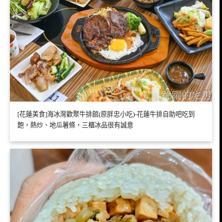
[花蓮美食]海冰灣歡聚牛排館(原胖忠小吃)-花蓮牛排自助吧吃到
飽，熱炒、地瓜薯條，三櫃冰品很有誠意