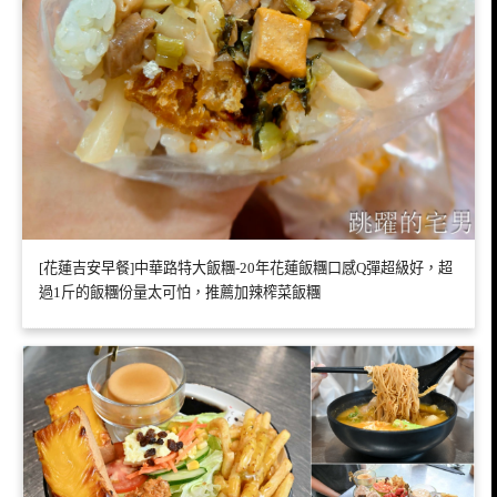
[花蓮吉安早餐]中華路特大飯糰-20年花蓮飯糰口感Q彈超級好，超
過1斤的飯糰份量太可怕，推薦加辣榨菜飯糰