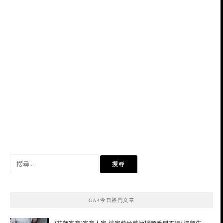
搜
尋
關
鍵
GA4今日熱門文章
字: