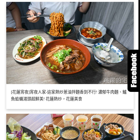
[花蓮宵夜]宵夜人家-這家熱炒蔥油拌麵香到不行! 濃郁牛肉麵、鱸
魚蛤蠣湯頭超鮮美! 花蓮熱炒，花蓮美食