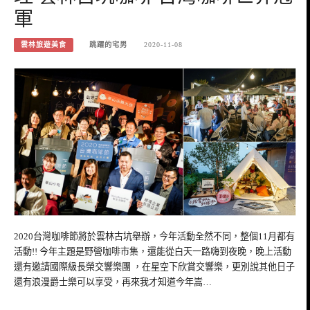
軍
雲林旅遊美食
跳躍的宅男
2020-11-08
2020台灣咖啡節將於雲林古坑舉辦，今年活動全然不同，整個11月都有
活動!! 今年主題是野營咖啡市集，還能從白天一路嗨到夜晚，晚上活動
還有邀請國際級長榮交響樂團 ，在星空下欣賞交響樂，更別說其他日子
還有浪漫爵士樂可以享受，再來我才知道今年嵩…