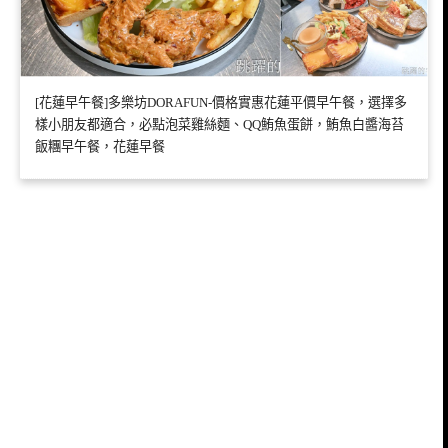
[花蓮早午餐]多樂坊DORAFUN-價格實惠花蓮平價早午餐，選擇多
樣小朋友都適合，必點泡菜雞絲麵、QQ鮪魚蛋餅，鮪魚白醬海苔
飯糰早午餐，花蓮早餐