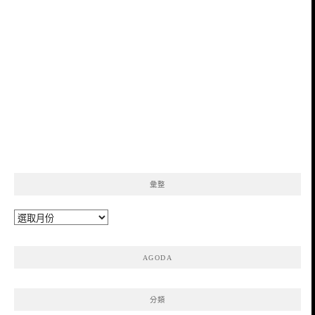
彙整
彙
整
AGODA
分類