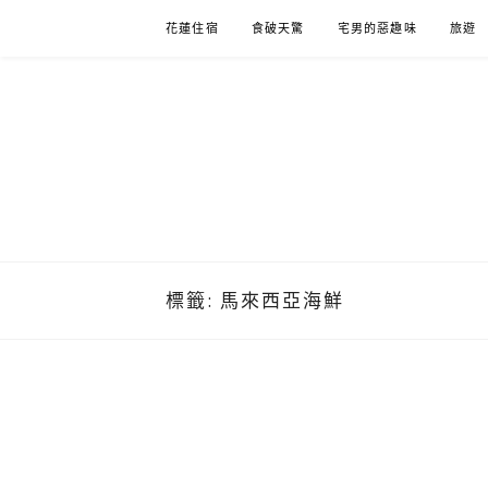
Skip
花蓮住宿
食破天驚
宅男的惡趣味
旅遊
to
content
標籤:
馬來西亞海鮮