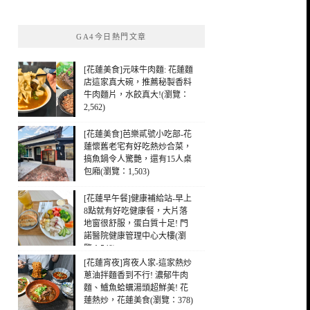
關
鍵
GA4今日熱門文章
字:
[花蓮美食]元味牛肉麵: 花蓮麵
店這家真大碗，推薦秘製香料
牛肉麵片，水餃真大!(瀏覽：
2,562)
[花蓮美食]芭樂貳號小吃部-花
蓮懷舊老宅有好吃熱炒合菜，
搞魚鍋令人驚艷，還有15人桌
包廂(瀏覽：1,503)
[花蓮早午餐]健康補給站-早上
8點就有好吃健康餐，大片落
地窗很舒服，蛋白質十足! 門
諾醫院健康管理中心大樓(瀏
覽：540)
[花蓮宵夜]宵夜人家-這家熱炒
蔥油拌麵香到不行! 濃郁牛肉
麵、鱸魚蛤蠣湯頭超鮮美! 花
蓮熱炒，花蓮美食(瀏覽：378)