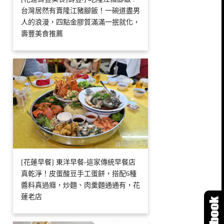
台灣居然有賣隆江豬腳飯！一碗道盡男
人的浪漫，四點金膠質滿滿一抿就化，
壽豐美食推薦
[花蓮早餐] 東洋早餐-這家傳統早餐店
真乾淨！皮蛋酸豆手工蛋餅，搭配6種
醬料真過癮，炒麵、肉羹麵通通有，花
蓮老店