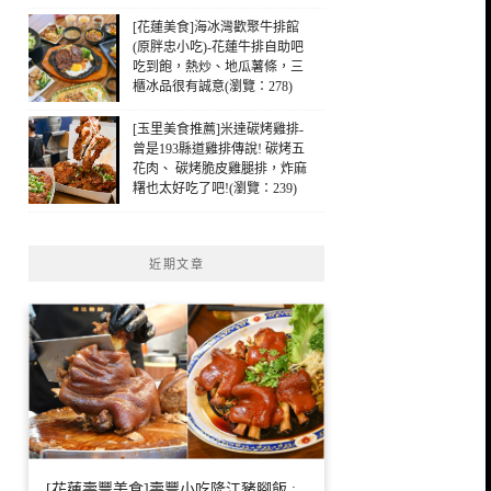
[花蓮美食]海冰灣歡聚牛排館
(原胖忠小吃)-花蓮牛排自助吧
吃到飽，熱炒、地瓜薯條，三
櫃冰品很有誠意(瀏覽：278)
[玉里美食推薦]米達碳烤雞排-
曾是193縣道雞排傳說! 碳烤五
花肉、 碳烤脆皮雞腿排，炸麻
糬也太好吃了吧!(瀏覽：239)
近期文章
[花蓮壽豐美食]壽豐小吃隆江豬腳飯 :