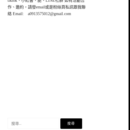
tiktok、小紅書、脆、LINE社群 如有活動合
作、邀約，請發email或是粉絲頁私訊跟我聯
絡 Email:
a0913575012@gmail.com
搜
尋