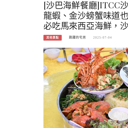
[沙巴海鮮餐廳]ITC
龍蝦、金沙螃蟹味道也
必吃馬來西亞海鮮，
跳躍的宅男
2025-07-04
其他景點