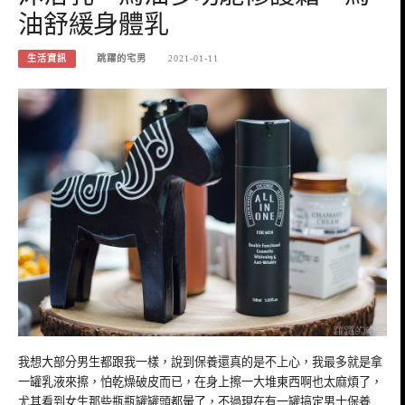
油舒緩身體乳
生活資訊
跳躍的宅男
2021-01-11
我想大部分男生都跟我一樣，說到保養還真的是不上心，我最多就是拿
一罐乳液來擦，怕乾燥破皮而已，在身上擦一大堆東西啊也太麻煩了，
尤其看到女生那些瓶瓶罐罐頭都暈了，不過現在有一罐搞定男士保養