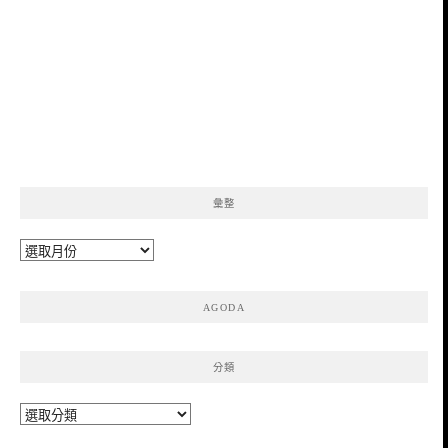
彙整
彙
整
AGODA
分類
分
類