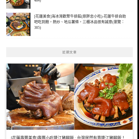
484)
[花蓮美食]海冰灣歡聚牛排館(原胖忠小吃)-花蓮牛排自助
吧吃到飽，熱炒、地瓜薯條，三櫃冰品很有誠意(瀏覽：
385)
近期文章
[花蓮壽豐美食]壽豐小吃隆江豬腳飯 : 台灣居然有賣隆江豬腳飯！