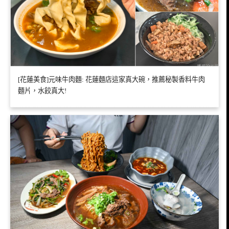
[花蓮美食]元味牛肉麵: 花蓮麵店這家真大碗，推薦秘製香料牛肉
麵片，水餃真大!