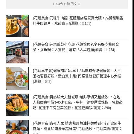
GA4今日熱門文章
字:
[花蓮美食]元味牛肉麵: 花蓮麵店這家真大碗，推薦秘製香
料牛肉麵片，水餃真大!(瀏覽：3,151)
[花蓮美食]芭樂貳號小吃部-花蓮懷舊老宅有好吃熱炒合
菜，搞魚鍋令人驚艷，還有15人桌包廂(瀏覽：1,754)
[花蓮早午餐]健康補給站-早上8點就有好吃健康餐，大片
落地窗很舒服，蛋白質十足! 門諾醫院健康管理中心大樓
(瀏覽：642)
[花蓮美食]再訪滷大夫新城爌肉飯-厚切又超級軟!，在地
人都願意排隊好吃控肉飯、牛丼，絕妙煙燻辣椒，豬腳必
吃! 花蓮下午有營業餐廳，花蓮控肉飯(瀏覽：890)
[花蓮宵夜]宵夜人家-這家熱炒蔥油拌麵香到不行! 濃郁牛
肉麵、鱸魚蛤蠣湯頭超鮮美! 花蓮熱炒，花蓮美食(瀏覽：