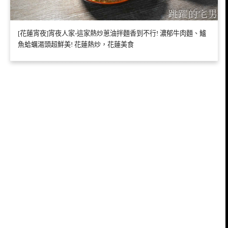
[花蓮宵夜]宵夜人家-這家熱炒蔥油拌麵香到不行! 濃郁牛肉麵、鱸
魚蛤蠣湯頭超鮮美! 花蓮熱炒，花蓮美食