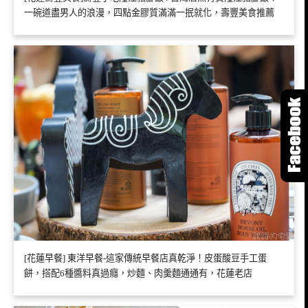
一碗道盡男人的浪漫，四點金膠質滿滿一抿就化，壽豐美食推薦
[花蓮早餐] 東洋早餐-這家傳統早餐店真乾淨！皮蛋酸豆手工蛋
餅，搭配6種醬料真過癮，炒麵、肉羹麵通通有，花蓮老店