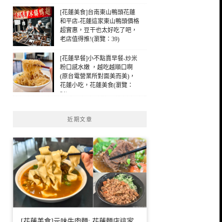
[花蓮美食]台南東山鴨頭花蓮
和平店-花蓮這家東山鴨頭價格
超實惠，豆干也太好吃了吧，
老店值得推!(瀏覽：39)
[花蓮早餐]小不點賣早餐-炒米
粉口感水嫩 ，越吃越順口啊
(原台電營業所對面美而美)，
花蓮小吃，花蓮美食(瀏覽：
31)
近期文章
[花蓮美食]元味牛肉麵: 花蓮麵店這家