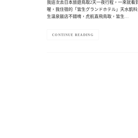
我這次去日本旅遊鳥取2天一夜行程，一來就看
喔，我住宿的「皆生グランドホテル」天水凱科
生温泉飯店不錯唷，虎航直飛鳥取，皆生…
CONTINUE READING