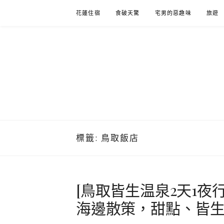
Skip
花蓮住宿
食破天驚
宅男的惡趣味
旅遊
to
content
標籤:
鳥取飯店
[鳥取皆生温泉2天1夜
海邊散策，甜點、皆