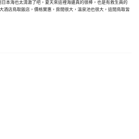
到日本海也太清澈了吧，夏天來這裡海邊真的很棒，也是有救生員的
大酒店鳥取飯店，價格實惠，房間很大，溫泉池也很大，這間鳥取皆