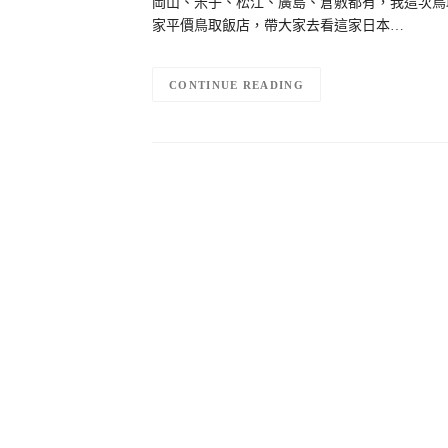
岡山、米子、松江、廣島、倉敷都有，我這次鳥
家平價鳥取飯店，帶大家去看這家日本…
CONTINUE READING