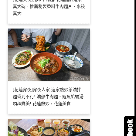
真大碗，推薦秘製香料牛肉麵片，水餃
真大!
[花蓮宵夜]宵夜人家-這家熱炒蔥油拌
麵香到不行! 濃郁牛肉麵、鱸魚蛤蠣湯
頭超鮮美! 花蓮熱炒，花蓮美食