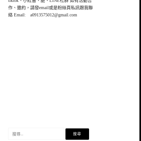
tiktok、小紅書、脆、LINE社群 如有活動合
作、邀約，請發email或是粉絲頁私訊跟我聯
絡 Email:
a0913575012@gmail.com
搜
尋