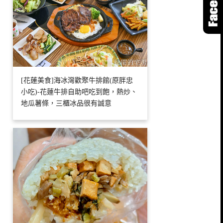
[花蓮美食]海冰灣歡聚牛排館(原胖忠
小吃)-花蓮牛排自助吧吃到飽，熱炒、
地瓜薯條，三櫃冰品很有誠意