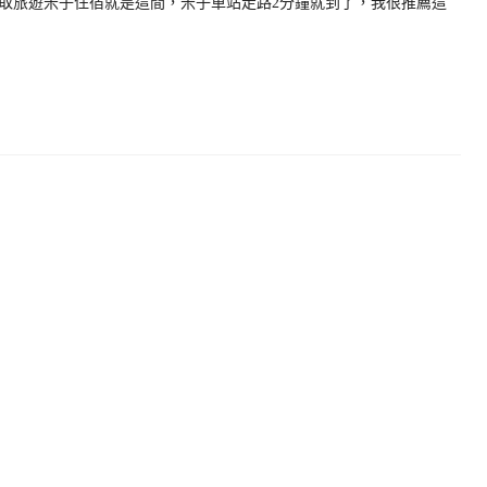
取旅遊米子住宿就是這間，米子車站走路2分鐘就到了，我很推薦這