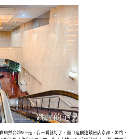
食居然台幣909元，我一看就訂了，而且這個連鎖飯店京都、姬路、