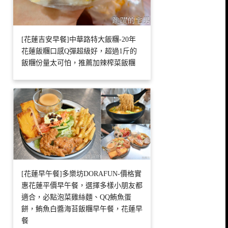
[花蓮吉安早餐]中華路特大飯糰-20年
花蓮飯糰口感Q彈超級好，超過1斤的
飯糰份量太可怕，推薦加辣榨菜飯糰
[花蓮早午餐]多樂坊DORAFUN-價格實
惠花蓮平價早午餐，選擇多樣小朋友都
適合，必點泡菜雞絲麵、QQ鮪魚蛋
餅，鮪魚白醬海苔飯糰早午餐，花蓮早
餐