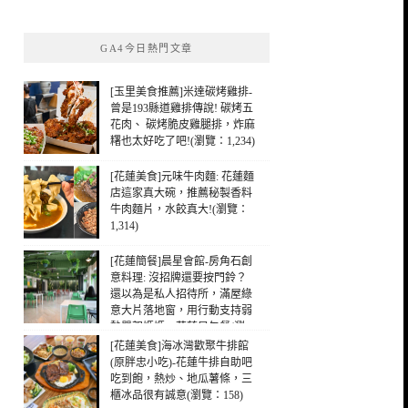
關
鍵
GA4今日熱門文章
字:
[玉里美食推薦]米達碳烤雞排-
曾是193縣道雞排傳說! 碳烤五
花肉、 碳烤脆皮雞腿排，炸麻
糬也太好吃了吧!(瀏覽：1,234)
[花蓮美食]元味牛肉麵: 花蓮麵
店這家真大碗，推薦秘製香料
牛肉麵片，水餃真大!(瀏覽：
1,314)
[花蓮簡餐]晨星會館-房角石創
意料理: 沒招牌還要按門鈴？
還以為是私人招待所，滿屋綠
意大片落地窗，用行動支持弱
勢單親媽媽，花蓮早午餐(瀏
覽：340)
[花蓮美食]海冰灣歡聚牛排館
(原胖忠小吃)-花蓮牛排自助吧
吃到飽，熱炒、地瓜薯條，三
櫃冰品很有誠意(瀏覽：158)