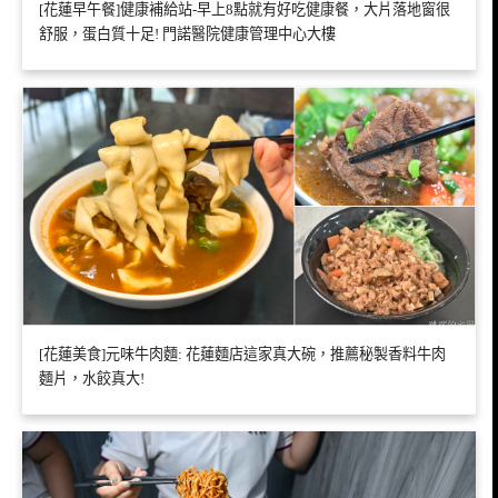
[花蓮早午餐]健康補給站-早上8點就有好吃健康餐，大片落地窗很
舒服，蛋白質十足! 門諾醫院健康管理中心大樓
[花蓮美食]元味牛肉麵: 花蓮麵店這家真大碗，推薦秘製香料牛肉
麵片，水餃真大!