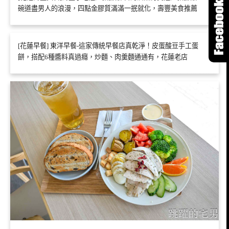
碗道盡男人的浪漫，四點金膠質滿滿一抿就化，壽豐美食推薦
[花蓮早餐] 東洋早餐-這家傳統早餐店真乾淨！皮蛋酸豆手工蛋
餅，搭配6種醬料真過癮，炒麵、肉羹麵通通有，花蓮老店