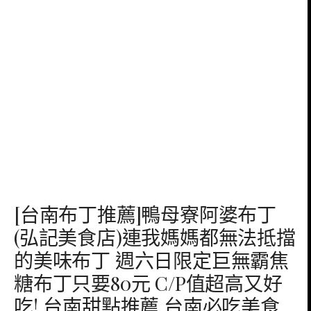
[台南布丁推薦]鴨母寮阿婆布丁
(弘記美食店)連我媽媽都無法抵擋
的美味布丁 週六日限定巨無霸焦
糖布丁只要80元 C/P值超高又好
吃! 台南甜點推薦 台南必吃美食