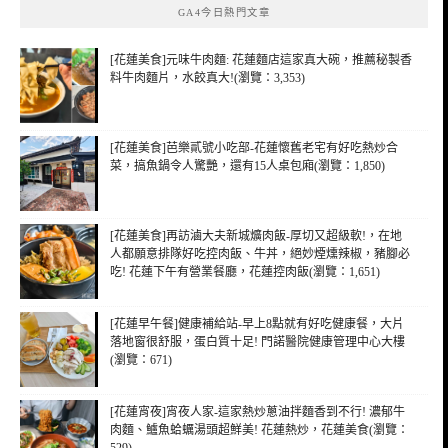
GA4今日熱門文章
字:
[花蓮美食]元味牛肉麵: 花蓮麵店這家真大碗，推薦秘製香
料牛肉麵片，水餃真大!(瀏覽：3,353)
[花蓮美食]芭樂貳號小吃部-花蓮懷舊老宅有好吃熱炒合
菜，搞魚鍋令人驚艷，還有15人桌包廂(瀏覽：1,850)
[花蓮美食]再訪滷大夫新城爌肉飯-厚切又超級軟!，在地
人都願意排隊好吃控肉飯、牛丼，絕妙煙燻辣椒，豬腳必
吃! 花蓮下午有營業餐廳，花蓮控肉飯(瀏覽：1,651)
[花蓮早午餐]健康補給站-早上8點就有好吃健康餐，大片
落地窗很舒服，蛋白質十足! 門諾醫院健康管理中心大樓
(瀏覽：671)
[花蓮宵夜]宵夜人家-這家熱炒蔥油拌麵香到不行! 濃郁牛
肉麵、鱸魚蛤蠣湯頭超鮮美! 花蓮熱炒，花蓮美食(瀏覽：
529)