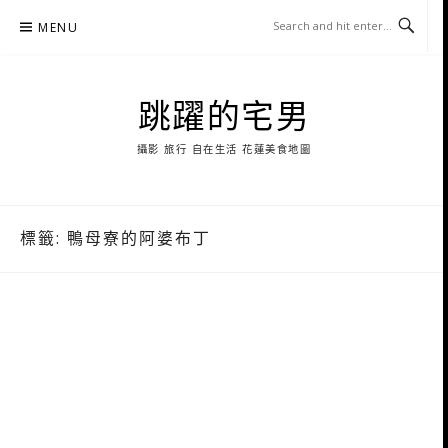
Skip
MENU
to
content
跳躍的宅男
攝影 旅行 自在生活 花蓮美食地圖
標籤:
鴨母寮的阿婆布丁