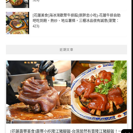
[花蓮美食]海冰灣歡聚牛排館(原胖忠小吃)-花蓮牛排自助
吧吃到飽，熱炒、地瓜薯條，三櫃冰品很有誠意(瀏覽：
423)
近期文章
[花蓮壽豐美食]壽豐小吃隆江豬腳飯-台灣居然有賣隆江豬腳飯！一