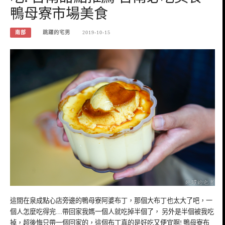
鴨母寮市場美食
南部
跳躍的宅男
2019-10-15
這間在泉成點心店旁邊的鴨母寮阿婆布丁，那個大布丁也太大了吧，一
個人怎麼吃得完…帶回家我媽一個人就吃掉半個了， 另外是半個被我吃
掉，超後悔只帶一個回家的，這個布丁真的是好吃又便宜啊! 鴨母寮布