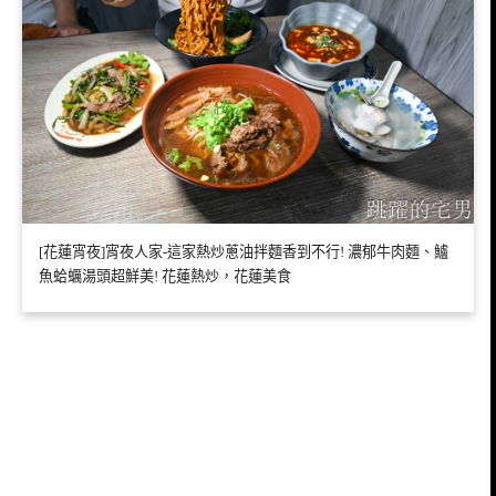
[花蓮宵夜]宵夜人家-這家熱炒蔥油拌麵香到不行! 濃郁牛肉麵、鱸
魚蛤蠣湯頭超鮮美! 花蓮熱炒，花蓮美食