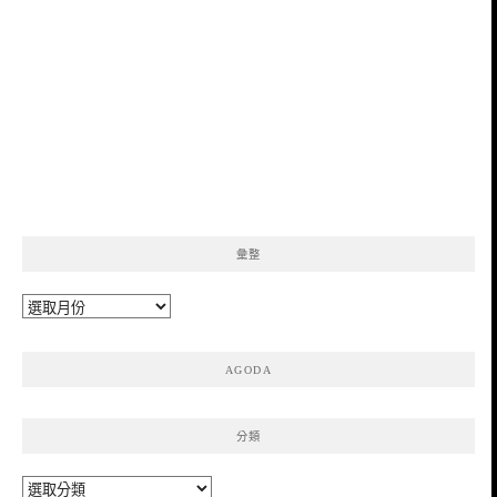
彙整
彙
整
AGODA
分類
分