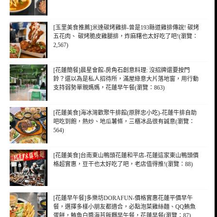
[玉里美食推薦]米達碳烤雞排-曾是193縣道雞排傳說! 碳烤
五花肉、 碳烤脆皮雞腿排，炸麻糬也太好吃了吧!(瀏覽：
2,567)
[花蓮簡餐]晨星會館-房角石創意料理: 沒招牌還要按門
鈴？還以為是私人招待所，滿屋綠意大片落地窗，用行動
支持弱勢單親媽媽，花蓮早午餐(瀏覽：863)
[花蓮美食]海冰灣歡聚牛排館(原胖忠小吃)-花蓮牛排自助
吧吃到飽，熱炒、地瓜薯條，三櫃冰品很有誠意(瀏覽：
564)
[花蓮美食]台南東山鴨頭花蓮和平店-花蓮這家東山鴨頭價
格超實惠，豆干也太好吃了吧，老店值得推!(瀏覽：88)
[花蓮早午餐]多樂坊DORAFUN-價格實惠花蓮平價早午
餐，選擇多樣小朋友都適合，必點泡菜雞絲麵、QQ鮪魚
蛋餅，鮪魚白醬海苔飯糰早午餐，花蓮早餐(瀏覽：87)