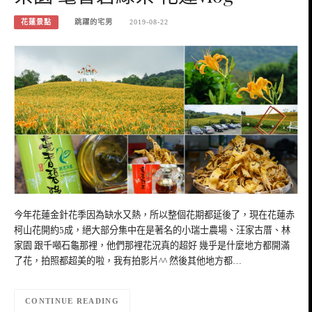
花蓮景點
跳躍的宅男
2019-08-22
今年花蓮金針花季因為缺水又熱，所以整個花期都延後了，現在花蓮赤
柯山花開約5成，絕大部分集中在是著名的小瑞士農場、汪家古厝、林
家園 跟千噸石龜那裡，他們那裡花況真的超好 幾乎是什麼地方都開滿
了花，拍照都超美的啦，我有拍影片^^ 然後其他地方都…
CONTINUE READING