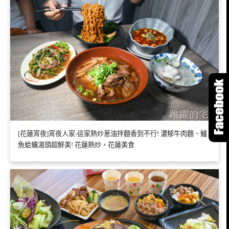
[花蓮宵夜]宵夜人家-這家熱炒蔥油拌麵香到不行! 濃郁牛肉麵、鱸
魚蛤蠣湯頭超鮮美! 花蓮熱炒，花蓮美食