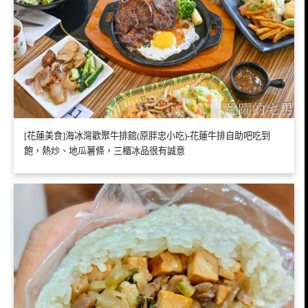
[花蓮美食]海冰灣歡聚牛排館(原胖忠小吃)-花蓮牛排自助吧吃到
飽，熱炒、地瓜薯條，三櫃冰品很有誠意