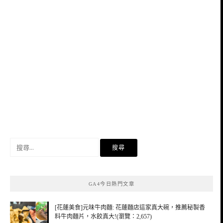
搜
尋
關
鍵
GA4今日熱門文章
字:
[花蓮美食]元味牛肉麵: 花蓮麵店這家真大碗，推薦秘製香
料牛肉麵片，水餃真大!(瀏覽：2,657)