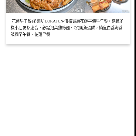
[花蓮早午餐]多樂坊DORAFUN-價格實惠花蓮平價早午餐，選擇多
樣小朋友都適合，必點泡菜雞絲麵、QQ鮪魚蛋餅，鮪魚白醬海苔
飯糰早午餐，花蓮早餐