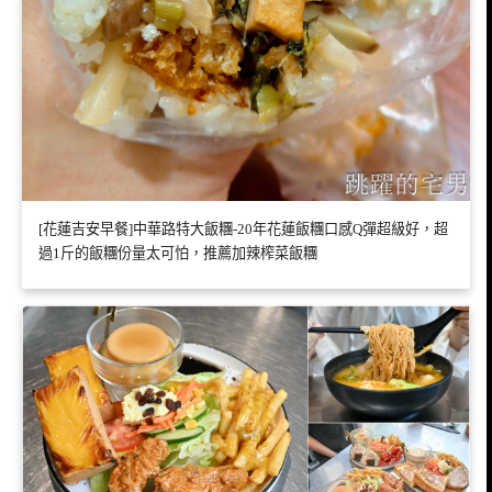
[花蓮吉安早餐]中華路特大飯糰-20年花蓮飯糰口感Q彈超級好，超
過1斤的飯糰份量太可怕，推薦加辣榨菜飯糰