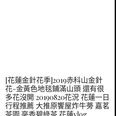
[花蓮金針花季]2019赤科山金針
花-金黃色地毯鋪滿山頭 還有很
多花沒開 20190820花況 花蓮一日
行程推薦 大推原饗屋炸牛蒡 嘉茗
茶園 毫香碧綠茶 花蓮vlog