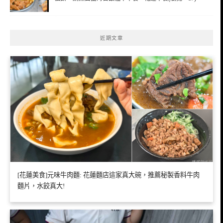
近期文章
[花蓮美食]元味牛肉麵: 花蓮麵店這家真大碗，推薦秘製香料牛肉
麵片，水餃真大!