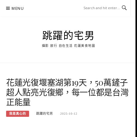
Skip
MENU
to
content
跳躍的宅男
攝影 旅行 自在生活 花蓮美食地圖
花蓮光復堰塞湖第19天，50萬鏟子
超人點亮光復鄉，每一位都是台灣
正能量
我是真心的
跳躍的宅男
2025-10-12