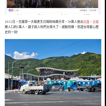
10/12日，花蓮第一大報更生日報粉絲團分享，50萬人進出
光復
，
光復
鄉人口約1萬人，鏟子超人你們太偉大了，感動到爆，見證台灣愛心歷
史的一刻!