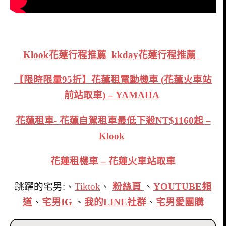
Klook花蓮行程推薦
kkday花蓮行程推薦
【限時限量95折】花蓮租電動機車 (花蓮火車站
前站取車) – YAMAHA
花蓮租車- 花蓮自駕租車最低下殺NT$1160起 –
Klook
花蓮租機車 – 花蓮火車站取車
跳躍的宅男:、
Tiktok
、
粉絲頁
、
YOUTUBE頻
道
、
宅男IG
、
我的LINE社群
、
宅男愛團購