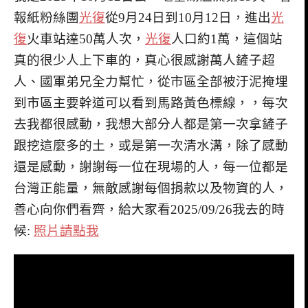
報紙粉絲團
光復
從9月24日到10月12日，進出
光
復
火車站達50萬人次，
光復
人口約1萬，這個站
真的很少人上下車的，真心很感謝萬人鏟子超
人、國軍弟兄全力幫忙，從市區全部被汙泥掩埋
到市區主要幹道可以看到馬路黃色標線，，每次
去我都很感動，我想大部分人都是第一次拿鏟子
跟挖這麼多的土，或是第一次清水溝，除了感動
還是感動，謝謝每一位在現場的人，每一位都是
台灣正能量，無敵感謝每個捐款以及物資的人，
善心向你們看齊，給大家看2025/09/26我去的時
候:
照片請點我