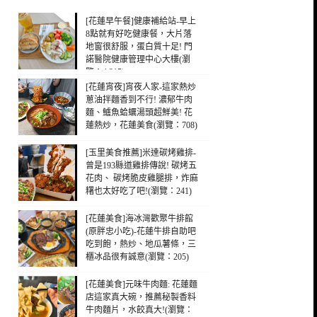
[花蓮早午餐]健康補給站-早上
8點就有好吃健康餐，大片落
地窗很舒服，蛋白質十足! 門
諾醫院健康管理中心大樓(瀏
覽：4,315)
[花蓮宵夜]宵夜人家-這家熱炒
蔥油拌麵香到不行! 濃郁牛肉
麵、鱸魚蛤蠣湯頭超鮮美! 花
蓮熱炒，花蓮美食(瀏覽：708)
[玉里美食推薦]米達碳烤雞排-
曾是193縣道雞排傳說! 碳烤五
花肉、 碳烤脆皮雞腿排，炸麻
糬也太好吃了吧!(瀏覽：241)
[花蓮美食]海冰灣歡聚牛排館
(原胖忠小吃)-花蓮牛排自助吧
吃到飽，熱炒、地瓜薯條，三
櫃冰品很有誠意(瀏覽：205)
[花蓮美食]元味牛肉麵: 花蓮麵
店這家真大碗，推薦秘製香料
牛肉麵片，水餃真大!(瀏覽：