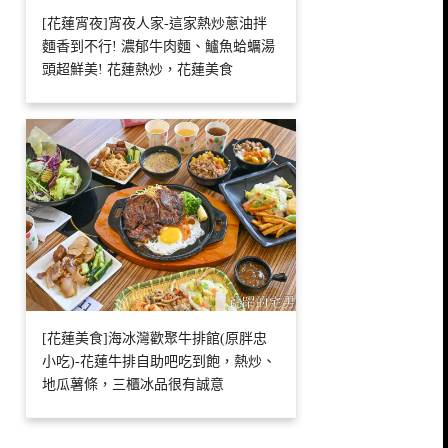
[花蓮宵夜]宵夜人家-這家熱炒蔥油拌
麵香到不行! 濃郁牛肉麵、鱸魚蛤蠣湯
頭超鮮美! 花蓮熱炒，花蓮美食
[花蓮美食]海冰灣歡聚牛排館(原胖忠
小吃)-花蓮牛排自助吧吃到飽，熱炒、
地瓜薯條，三櫃冰品很有誠意