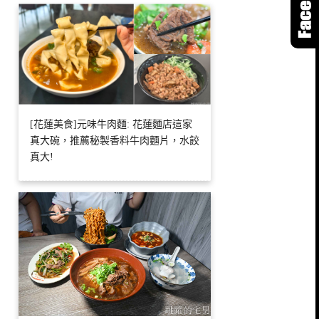
[花蓮美食]元味牛肉麵: 花蓮麵店這家
真大碗，推薦秘製香料牛肉麵片，水餃
真大!