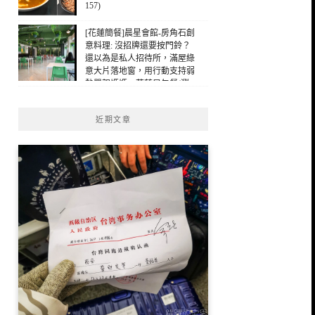
157)
[花蓮簡餐]晨星會館-房角石創
意料理: 沒招牌還要按門鈴？
還以為是私人招待所，滿屋綠
意大片落地窗，用行動支持弱
勢單親媽媽，花蓮早午餐(瀏
覽：109)
近期文章