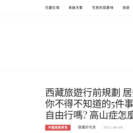
Skip
花蓮住宿
食破天驚
宅男的惡趣味
旅遊
to
content
西藏旅遊行前規劃 居
你不得不知道的5件事
自由行嗎? 高山症怎
跳躍的宅男
2021-08-08
中國旅遊美食