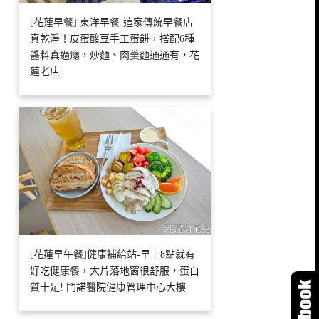
[花蓮早餐] 東洋早餐-這家傳統早餐店
真乾淨！皮蛋酸豆手工蛋餅，搭配6種
醬料真過癮，炒麵、肉羹麵通通有，花
蓮老店
[花蓮早午餐]健康補給站-早上8點就有
好吃健康餐，大片落地窗很舒服，蛋白
質十足! 門諾醫院健康管理中心大樓