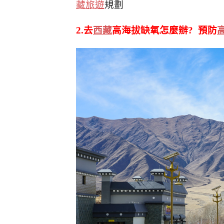
藏旅遊
規劃
2.去
西藏
高海拔缺氧怎麼辦? 預防