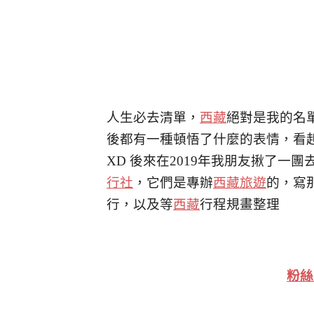
人生必去清單，
西藏
絕對是我的名
後都有一種頓悟了什麼的表情，看
XD 後來在2019年我朋友揪了一團
行社
，它們是專辦
西藏旅遊
的，寫
行，以及等
西藏
行程規畫整理
粉