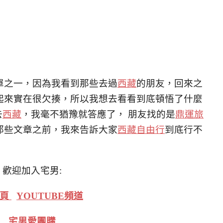
單之一，因為我看到那些去過
西藏
的朋友，回來之
起來實在很欠揍，所以我想去看看到底頓悟了什麼
去
西藏
，我毫不猶豫就答應了， 朋友找的是
鼎運旅
那些文章之前，我來告訴大家
西藏自由行
到底行不
歡迎加入宅男:
絲頁
YOUTUBE頻道
宅男愛團購