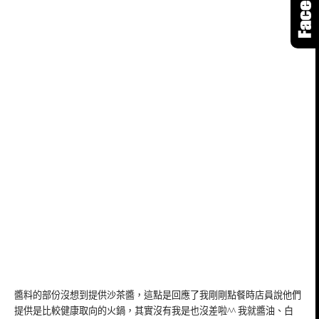
醬料的部份沒想到提供沙茶醬，這點是回應了我剛剛點餐時店員說他們
提供是比較健康取向的火鍋，其實沒有我是也沒差啦^^ 我就醬油、白