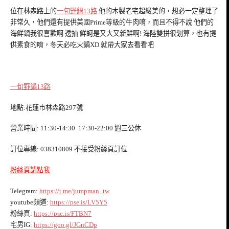
位在林森路上的
一旬野鍋13路
他的木製老宅超級美的，想必一定整理了
非常久，他們還有提供美國Prime等級的牛肉唷，而且不得不說 他們的
海鮮鍋我很喜歡啊 透抽 鮮蚵是又大又新鮮啊! 海陸雙拼很划算，也有提
供素食的唷，冬天必吃火鍋XD 就帶大家去看看吧
一旬野鍋13路
地點:花蓮市林森路297號
營業時間: 11:30-14:30 17:30-22:00 週三公休
訂位專線: 038310809 不接受粉絲頁訂位
粉絲頁請點我
Telegram:
https://t.me/jumpman_tw
youtube頻道:
https://pse.is/LV5Y5
粉絲頁:
https://pse.is/FTBN7
宅男IG:
https://goo.gl/JGnCDp