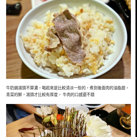
牛奶鍋湯頭不算濃，喝起來是比較清淡一些的，煮到後面肉的油脂甜，
青菜的鮮，湯頭才比較有厚度， 牛肉的口感還不錯