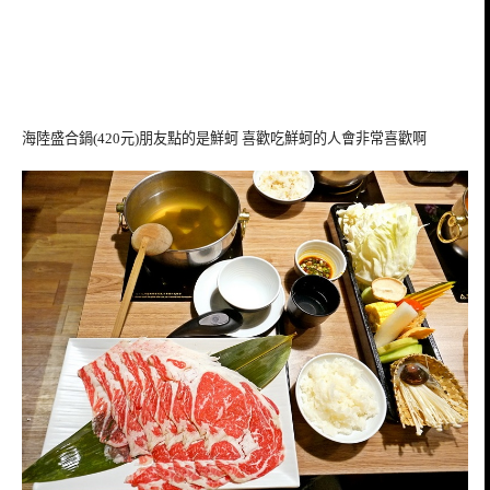
海陸盛合鍋(420元)朋友點的是鮮蚵 喜歡吃鮮蚵的人會非常喜歡啊