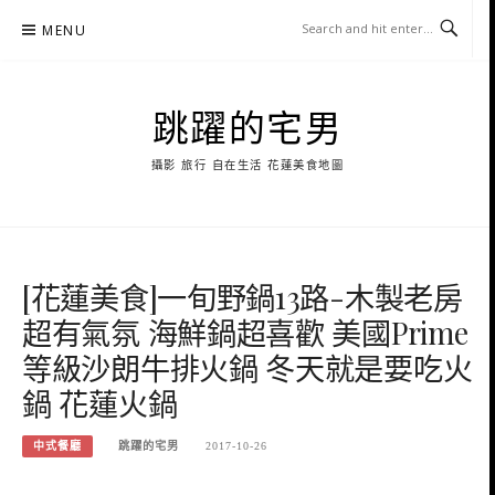
Skip
MENU
to
content
跳躍的宅男
攝影 旅行 自在生活 花蓮美食地圖
[花蓮美食]一旬野鍋13路-木製老房
超有氣氛 海鮮鍋超喜歡 美國Prime
等級沙朗牛排火鍋 冬天就是要吃火
鍋 花蓮火鍋
中式餐廳
跳躍的宅男
2017-10-26