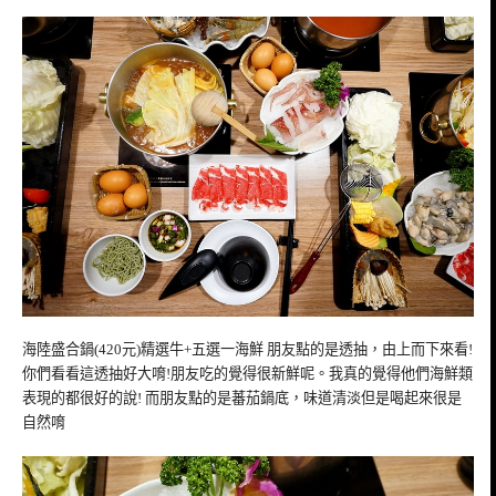
海陸盛合鍋(420元)精選牛+五選一海鮮 朋友點的是透抽，由上而下來看!
你們看看這透抽好大唷!朋友吃的覺得很新鮮呢。我真的覺得他們海鮮類
表現的都很好的說! 而朋友點的是蕃茄鍋底，味道清淡但是喝起來很是
自然唷