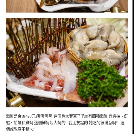
海鮮盛合B(420元)喔喔喔喔!這個也太豐富了吧!!!有四種海鮮 有透抽、鮮
蝦、蛤蜊和鮮蚵 這個鮮蚵超大蚵的!! 我朋友點的 她吃的很滿意啊!!! 這
個感覺真不錯ㄟ!