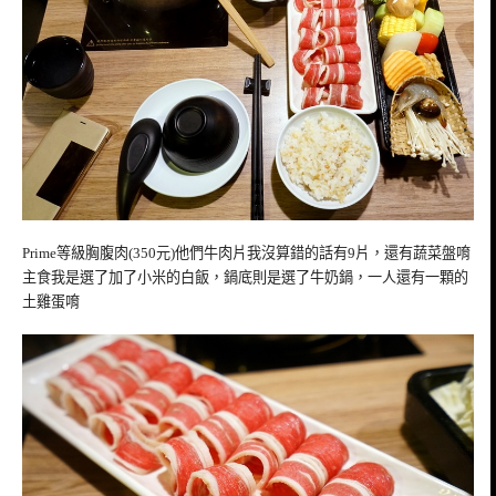
Prime等級胸腹肉(350元)他們牛肉片我沒算錯的話有9片，還有蔬菜盤唷
主食我是選了加了小米的白飯，鍋底則是選了牛奶鍋，一人還有一顆的
土雞蛋唷