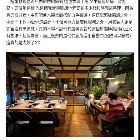
一進來就被他的店內環境給嚇到 這也太讚了吧 全木造房結構一覽無
疑，要做到這樣 光這個我就很難想他們要花多少錢和時間來整理，因為
真的很好看，中央吧台木製桌面搭配白色磁磚，這搭配超級協調之外，
中間向下約50公分這設計，不但可以方便店員服務之外，用餐客人更是
完全沒有壓迫感，真的不得不說他們店老闆對於這個房間極為用心且又
有想法，超級厲害，而且很妙的是他們廁所還用自動門(當然可以鎖啦)
這真的是太妙了XD