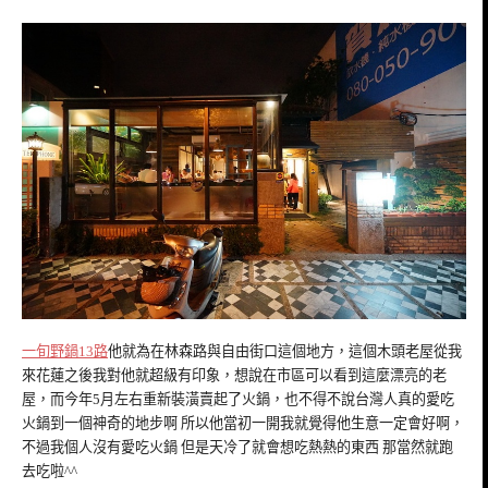
一旬野鍋13路
他就為在林森路與自由街口這個地方，這個木頭老屋從我
來花蓮之後我對他就超級有印象，想說在市區可以看到這麼漂亮的老
屋，而今年5月左右重新裝潢賣起了火鍋，也不得不說台灣人真的愛吃
火鍋到一個神奇的地步啊 所以他當初一開我就覺得他生意一定會好啊，
不過我個人沒有愛吃火鍋 但是天冷了就會想吃熱熱的東西 那當然就跑
去吃啦^^