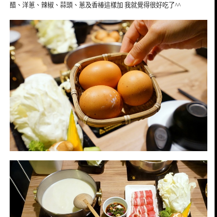
醋、洋蔥、辣椒、蒜頭、蔥及香椿這樣加 我就覺得很好吃了^^