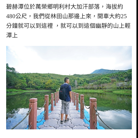
碧赫潭位於萬榮鄉明利村大加汗部落，海拔約
480
公尺，我們從林田山那邊上來，開車大約
25
分鐘就可以到這裡
，就可以到這個幽靜的山上輕
潭上