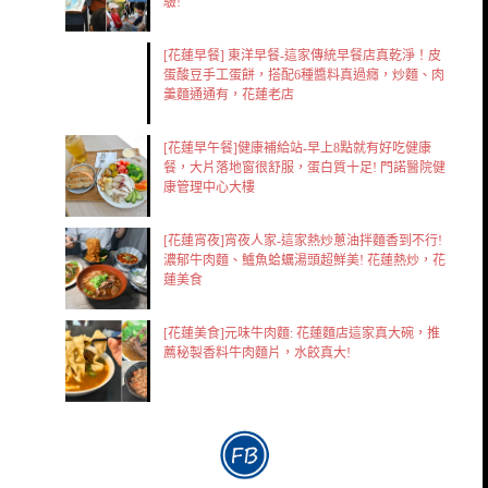
驗!
[花蓮早餐] 東洋早餐-這家傳統早餐店真乾淨！皮
蛋酸豆手工蛋餅，搭配6種醬料真過癮，炒麵、肉
羹麵通通有，花蓮老店
[花蓮早午餐]健康補給站-早上8點就有好吃健康
餐，大片落地窗很舒服，蛋白質十足! 門諾醫院健
康管理中心大樓
[花蓮宵夜]宵夜人家-這家熱炒蔥油拌麵香到不行!
濃郁牛肉麵、鱸魚蛤蠣湯頭超鮮美! 花蓮熱炒，花
蓮美食
[花蓮美食]元味牛肉麵: 花蓮麵店這家真大碗，推
薦秘製香料牛肉麵片，水餃真大!