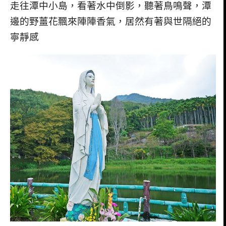
走往潭中小島，看著水中倒影，聽著鳥鳴聲，潭
邊的野薑花飄來陣陣香氣，居然有著與世隔絕的
寧靜感