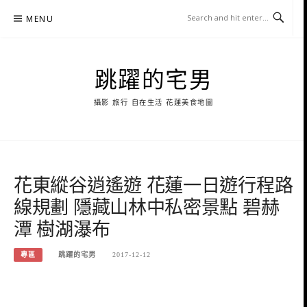
Skip
MENU
to
content
跳躍的宅男
攝影 旅行 自在生活 花蓮美食地圖
花東縱谷逍遙遊 花蓮一日遊行程路
線規劃 隱藏山林中私密景點 碧赫
潭 樹湖瀑布
專區
跳躍的宅男
2017-12-12