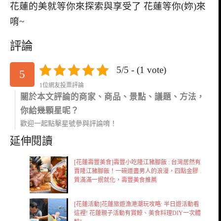
花蓮的美就等你來探索與享受了 花蓮等你(妳)來
唷~
評論
5/5 - (1 vote)
5
1位網友投票評論
關於本文評論的商家、商品、景點、議題、方法，
你給幾顆星呢？
歡迎一起點擊星號參與評論唷！
延伸閱讀
[花蓮壽豐美食]壽豐小吃隆江豬腳飯 : 台灣居然有
賣隆江豬腳飯！一碗道盡男人的浪漫，四點金膠
質滿滿一抿就化，壽豐美食推薦
[花蓮活動]花蓮旅遊漁港潮玩攻略: 半日遊活動看
這裡! 花蓮親子活動有賞鯨、美食料理DIY一次體