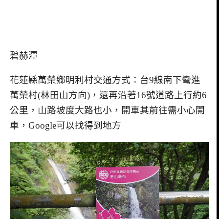
碧赫潭
花蓮縣萬榮鄉明利村交通方式：台
9
線南下彎進
萬榮村
(
林田山方向
)
，還再沿著
16
號道路上行約
6
公里，山路坡度大路也小，開車其前往需小心開
車，
Google
可以找得到地方