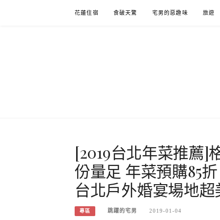
Skip
花蓮住宿
食破天驚
宅男的惡趣味
旅遊
to
content
[2019台北年菜推
份量足 年菜預購85折
台北戶外婚宴場地超
跳躍的宅男
2019-01-04
專區