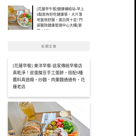
[花蓮早午餐]健康補給站-早上
8點就有好吃健康餐，大片落
地窗很舒服，蛋白質十足! 門
諾醫院健康管理中心大樓(瀏
覽：272)
近期文章
[花蓮早餐] 東洋早餐-這家傳統早餐店
真乾淨！皮蛋酸豆手工蛋餅，搭配6種
醬料真過癮，炒麵、肉羹麵通通有，花
蓮老店