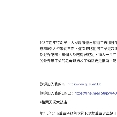
108年過年特別早，大家應該也再想過年去哪
辦250桌大型婚宴會館，這次來吃他的年菜是
都好好吃唷，每個人都吃得很飽足，10人一桌年菜才9
另外外帶年菜的老母雞湯及芋頭糕更是推薦，能
IG:
歡迎加入我的
https://goo.gl/JGnCDp
https://line.me/R/ti/p/%
LINE@:
歡迎加入我的
#格萊天漾大飯店
地址:台北市萬華區艋舺大道101號(萬華火車站正