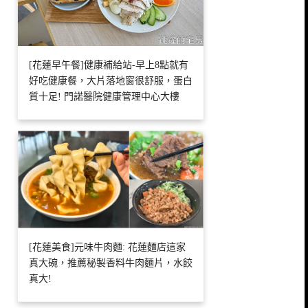
[花蓮早午餐]健康補給站-早上8點就有
好吃健康餐，大片落地窗很舒服，蛋白
質十足! 門諾醫院健康管理中心大樓
[花蓮美食]元味牛肉麵: 花蓮麵店這家
真大碗，推薦秘製香料牛肉麵片，水餃
真大!