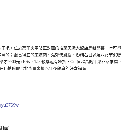
裡吃了吧，位於萬華火車站正對面的格萊天漾大飯店是新開幕一年可舉
超滿意的；鹹香得宜的東坡肉、濃郁佛跳牆、澎湖石斑以及八寶芋泥糕
900元+10%，1/20預購還有85折，C/P值超高的年菜非常推薦，
在16樓俯瞰台北夜景來邊吃年夜飯真的好幸福喔
40ryu3769w
對面)