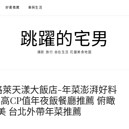
好書推薦
車與生活
跳躍的宅男
攝影 旅行 自在生活 花蓮美食地圖
薦]格萊天漾大飯店-年菜澎湃好料
 高CP值年夜飯餐廳推薦 俯瞰
美 台北外帶年菜推薦