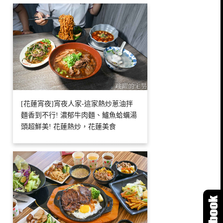
[花蓮宵夜]宵夜人家-這家熱炒蔥油拌
麵香到不行! 濃郁牛肉麵、鱸魚蛤蠣湯
頭超鮮美! 花蓮熱炒，花蓮美食