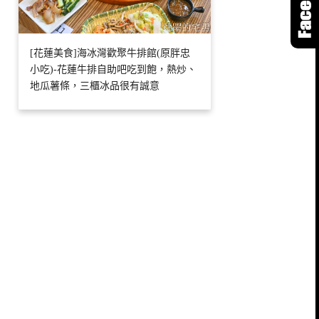
[花蓮美食]海冰灣歡聚牛排館(原胖忠
小吃)-花蓮牛排自助吧吃到飽，熱炒、
地瓜薯條，三櫃冰品很有誠意