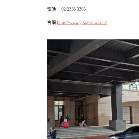
電話： 02 2338 3366
官網:
https://www.g-skyview.com/