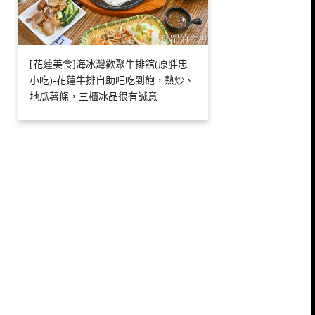
[花蓮美食]海冰灣歡聚牛排館(原胖忠
小吃)-花蓮牛排自助吧吃到飽，熱炒、
地瓜薯條，三櫃冰品很有誠意