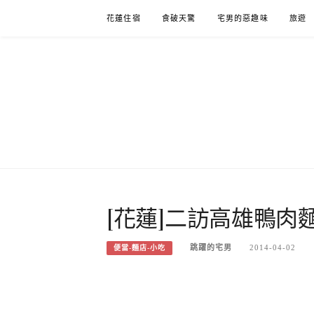
Skip
花蓮住宿
食破天驚
宅男的惡趣味
旅遊
to
content
[花蓮]二訪高雄鴨肉
跳躍的宅男
2014-04-02
便當-麵店-小吃