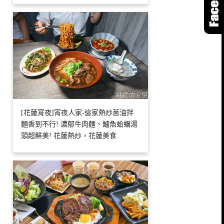
[花蓮宵夜]宵夜人家-這家熱炒蔥油拌
麵香到不行! 濃郁牛肉麵、鱸魚蛤蠣湯
頭超鮮美! 花蓮熱炒，花蓮美食