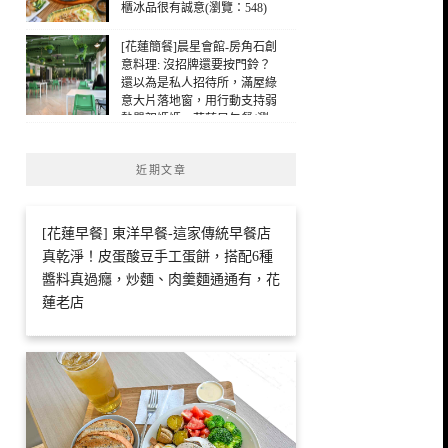
櫃冰品很有誠意(瀏覽：548)
[花蓮簡餐]晨星會館-房角石創
意料理: 沒招牌還要按門鈴？
還以為是私人招待所，滿屋綠
意大片落地窗，用行動支持弱
勢單親媽媽，花蓮早午餐(瀏
覽：223)
近期文章
[花蓮早餐] 東洋早餐-這家傳統早餐店
真乾淨！皮蛋酸豆手工蛋餅，搭配6種
醬料真過癮，炒麵、肉羹麵通通有，花
蓮老店