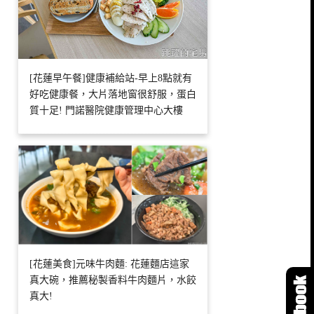
[花蓮早午餐]健康補給站-早上8點就有
好吃健康餐，大片落地窗很舒服，蛋白
質十足! 門諾醫院健康管理中心大樓
[花蓮美食]元味牛肉麵: 花蓮麵店這家
真大碗，推薦秘製香料牛肉麵片，水餃
真大!