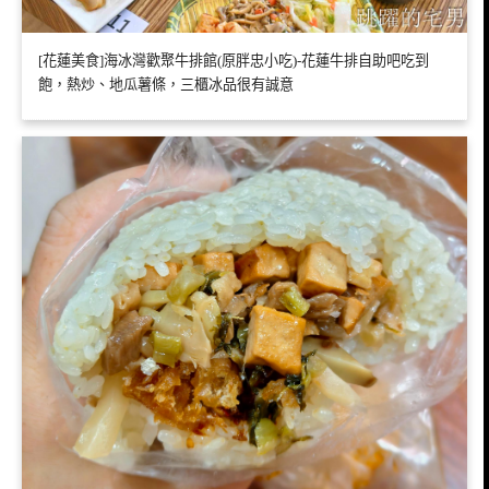
[花蓮美食]海冰灣歡聚牛排館(原胖忠小吃)-花蓮牛排自助吧吃到
飽，熱炒、地瓜薯條，三櫃冰品很有誠意