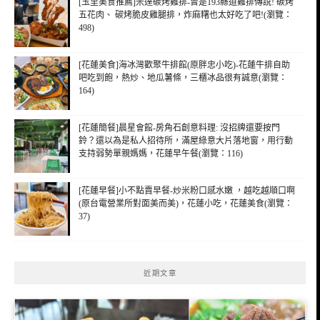
[玉里美食推薦]米達碳烤雞排-曾是193縣道雞排傳說! 碳烤
五花肉、 碳烤脆皮雞腿排，炸麻糬也太好吃了吧!(瀏覽：
498)
[花蓮美食]海冰灣歡聚牛排館(原胖忠小吃)-花蓮牛排自助
吧吃到飽，熱炒、地瓜薯條，三櫃冰品很有誠意(瀏覽：
164)
[花蓮簡餐]晨星會館-房角石創意料理: 沒招牌還要按門
鈴？還以為是私人招待所，滿屋綠意大片落地窗，用行動
支持弱勢單親媽媽，花蓮早午餐(瀏覽：116)
[花蓮早餐]小不點賣早餐-炒米粉口感水嫩 ，越吃越順口啊
(原台電營業所對面美而美)，花蓮小吃，花蓮美食(瀏覽：
37)
近期文章