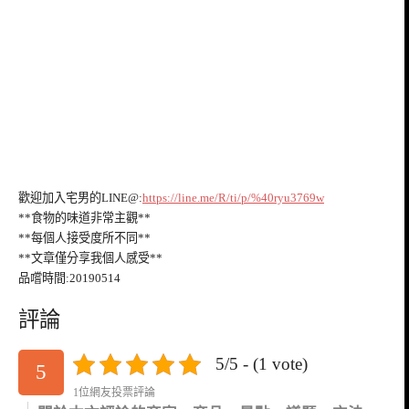
歡迎加入宅男的LINE@:
https://line.me/R/ti/p/%40ryu3769w
**食物的味道非常主觀**
**每個人接受度所不同**
**文章僅分享我個人感受**
品嚐時間:20190514
評論
5/5 - (1 vote)
5
1位網友投票評論