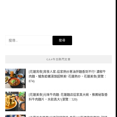
搜
尋
關
鍵
GA4今日熱門文章
字:
[花蓮宵夜]宵夜人家-這家熱炒蔥油拌麵香到不行! 濃郁牛
肉麵、鱸魚蛤蠣湯頭超鮮美! 花蓮熱炒，花蓮美食(瀏覽：
874)
[花蓮美食]元味牛肉麵: 花蓮麵店這家真大碗，推薦秘製香
料牛肉麵片，水餃真大!(瀏覽：520)