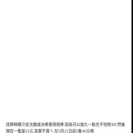
佳興檸檬汁這次變成冰棒覺得很棒 因為可以放久一點也不怕啦XD 然後
現在一隻是25元 其實不貴ㄟ 在5月21日前2隻40元唷