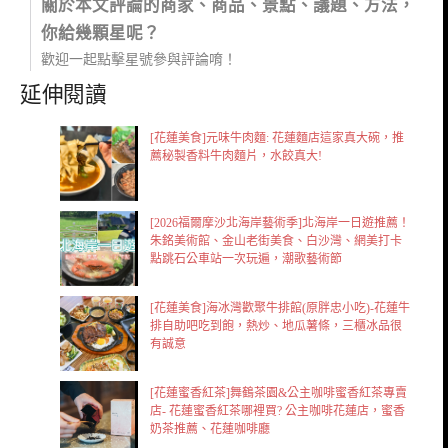
關於本文評論的商家、商品、景點、議題、方法，
你給幾顆星呢？
歡迎一起點擊星號參與評論唷！
延伸閱讀
[花蓮美食]元味牛肉麵: 花蓮麵店這家真大碗，推
薦秘製香料牛肉麵片，水餃真大!
[2026福爾摩沙北海岸藝術季]北海岸一日遊推薦！
朱銘美術館、金山老街美食、白沙灣、網美打卡
點跳石公車站一次玩遍，潮歌藝術節
[花蓮美食]海冰灣歡聚牛排館(原胖忠小吃)-花蓮牛
排自助吧吃到飽，熱炒、地瓜薯條，三櫃冰品很
有誠意
[花蓮蜜香紅茶]舞鶴茶園&公主咖啡蜜香紅茶專賣
店- 花蓮蜜香紅茶哪裡買? 公主咖啡花蓮店，蜜香
奶茶推薦、花蓮咖啡廳