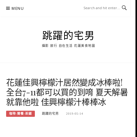
Skip
MENU
to
content
跳躍的宅男
攝影 旅行 自在生活 花蓮美食地圖
花蓮佳興檸檬汁居然變成冰棒啦!
全台7-11都可以買的到唷 夏天解暑
就靠他啦 佳興檸檬汁棒棒冰
咖啡-簡餐-茶鋪
跳躍的宅男
2019-05-14