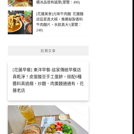
櫃冰品很有誠意(瀏覽：490)
[花蓮美食]元味牛肉麵: 花蓮麵
店這家真大碗，推薦秘製香料
牛肉麵片，水餃真大!(瀏覽：
248)
近期文章
[花蓮早餐] 東洋早餐-這家傳統早餐店
真乾淨！皮蛋酸豆手工蛋餅，搭配6種
醬料真過癮，炒麵、肉羹麵通通有，花
蓮老店