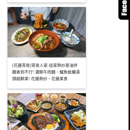
[花蓮宵夜]宵夜人家-這家熱炒蔥油拌
麵香到不行! 濃郁牛肉麵、鱸魚蛤蠣湯
頭超鮮美! 花蓮熱炒，花蓮美食