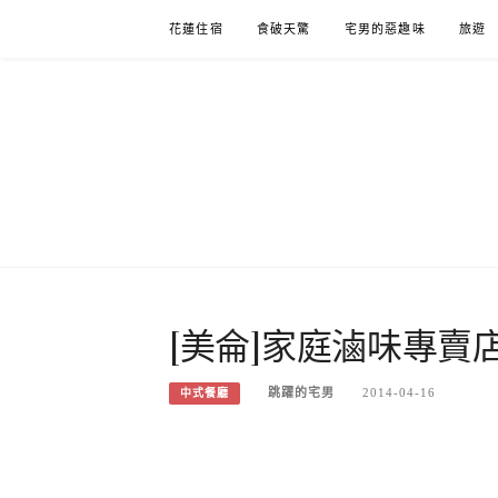
Skip
花蓮住宿
食破天驚
宅男的惡趣味
旅遊
to
content
[美侖]家庭滷味專賣店
跳躍的宅男
2014-04-16
中式餐廳