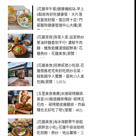
[花蓮早午餐]健康補給站-早上
8點就有好吃健康餐，大片落
地窗很舒服，蛋白質十足! 門
諾醫院健康管理中心大樓(瀏
覽：5,701)
[花蓮宵夜]宵夜人家-這家熱炒
蔥油拌麵香到不行! 濃郁牛肉
麵、鱸魚蛤蠣湯頭超鮮美! 花
蓮熱炒，花蓮美食(瀏覽：
1,069)
[花蓮美食]芭樂貳號小吃部-花
蓮懷舊老宅有好吃熱炒合菜，
搞魚鍋令人驚艷，還有15人桌
包廂(瀏覽：1,015)
[玉里美食推薦]米達碳烤雞排-
曾是193縣道雞排傳說! 碳烤五
花肉、 碳烤脆皮雞腿排，炸麻
糬也太好吃了吧!(瀏覽：482)
[花蓮美食]海冰灣歡聚牛排館
(原胖忠小吃)-花蓮牛排自助吧
吃到飽，熱炒、地瓜薯條，三