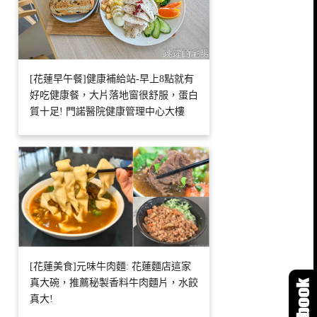
[花蓮早午餐]健康補給站-早上8點就有
好吃健康餐，大片落地窗很舒服，蛋白
質十足! 門諾醫院健康管理中心大樓
[花蓮美食]元味牛肉麵: 花蓮麵店這家
真大碗，推薦秘製香料牛肉麵片，水餃
真大!