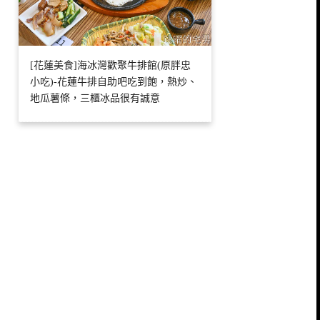
[花蓮美食]海冰灣歡聚牛排館(原胖忠
小吃)-花蓮牛排自助吧吃到飽，熱炒、
地瓜薯條，三櫃冰品很有誠意