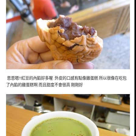
恩恩嗯!!紅豆的內餡好多喔 外皮的口感有點像雞蛋糕 所以
很像在吃包
了內餡的雞蛋糕啊 而且甜度不會很高 剛剛好