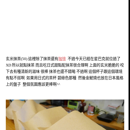
玄米抹茶(50) 這裡除了抹茶還有
咖啡
不過今天已經在星巴克就位過了
XD 所以就點抹茶 而且吃日式甜點配抹茶很合理啊 上面的玄米脆脆的 咬
下去有種清新的滋味 很棒 抹茶也還不錯喝 不過啊 這個杯子跟這個環境
有點不搭啊 如果用日式的茶杯 碧綠色那種 然後金鯱燒也放在日本風格
上的盤子 整個氛圍應該更棒啊^^