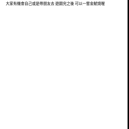
大家有機會自己或是帶朋友去 遊園完之後 可以一嘗金鯱燒喔