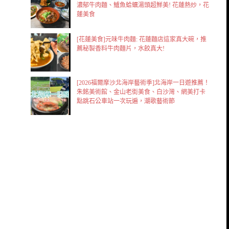
濃郁牛肉麵、鱸魚蛤蠣湯頭超鮮美! 花蓮熱炒，花
蓮美食
[花蓮美食]元味牛肉麵: 花蓮麵店這家真大碗，推
薦秘製香料牛肉麵片，水餃真大!
[2026福爾摩沙北海岸藝術季]北海岸一日遊推薦！
朱銘美術館、金山老街美食、白沙灣、網美打卡
點跳石公車站一次玩遍，潮歌藝術節