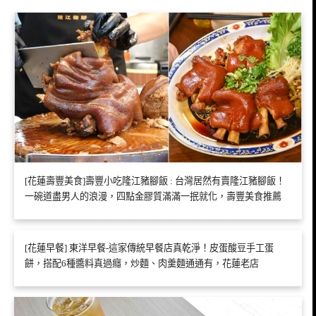
[花蓮壽豐美食]壽豐小吃隆江豬腳飯 : 台灣居然有賣隆江豬腳飯！
一碗道盡男人的浪漫，四點金膠質滿滿一抿就化，壽豐美食推薦
[花蓮早餐] 東洋早餐-這家傳統早餐店真乾淨！皮蛋酸豆手工蛋
餅，搭配6種醬料真過癮，炒麵、肉羹麵通通有，花蓮老店