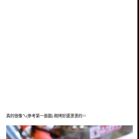
真的很像ㄟ(參考第一張圖) 剛烤好還燙燙的^^