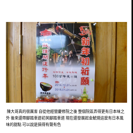
陳大哥真的很厲害 自從他經營慶修院之後 整個院區弄得更有日本味之
外 後來還帶腳踏車遊初英腳踏車道 現在還發展起
金鯱燒這麼有
日本風
味的甜點 可以說是
搞得有聲有色