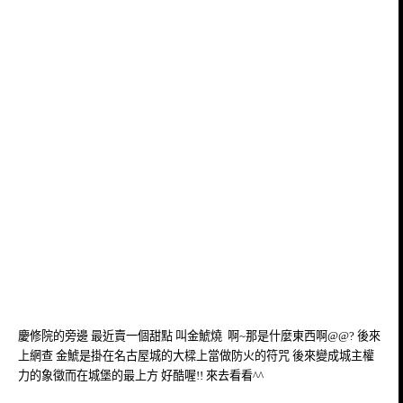
慶修院的旁邊 最近賣一個甜點 叫金鯱燒 啊~那是什麼東西啊@@? 後來
上網查 金鯱是掛在名古屋城的大樑上當做防火的符咒 後來變成城主權
力的象徵而在城堡的最上方 好酷喔!! 來去看看^^