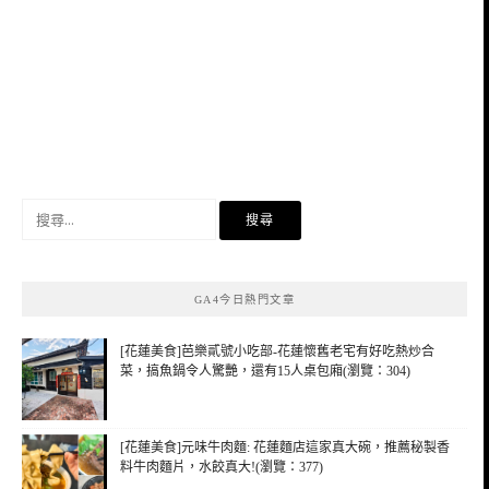
搜
尋
關
鍵
GA4今日熱門文章
字:
[花蓮美食]芭樂貳號小吃部-花蓮懷舊老宅有好吃熱炒合
菜，搞魚鍋令人驚艷，還有15人桌包廂(瀏覽：304)
[花蓮美食]元味牛肉麵: 花蓮麵店這家真大碗，推薦秘製香
料牛肉麵片，水餃真大!(瀏覽：377)