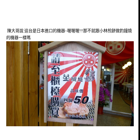
陳大哥說 這台是
日本進口的機器~喔喔喔!!!那不就跟小林煎餅做釣鐘燒
的機器一樣嗎