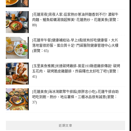
[花蓮宵夜]宵夜人家-這家熱炒蔥油拌麵香到不行! 濃郁牛
肉麵、鱸魚蛤蠣湯頭超鮮美! 花蓮熱炒，花蓮美食(瀏覽：
89)
[花蓮早午餐]健康補給站-早上8點就有好吃健康餐，大片
落地窗很舒服，蛋白質十足! 門諾醫院健康管理中心大樓
(瀏覽：65)
[玉里美食推薦]米達碳烤雞排-曾是193縣道雞排傳說! 碳烤
五花肉、 碳烤脆皮雞腿排，炸麻糬也太好吃了吧!(瀏覽：
41)
[花蓮美食]海冰灣歡聚牛排館(原胖忠小吃)-花蓮牛排自助
吧吃到飽，熱炒、地瓜薯條，三櫃冰品很有誠意(瀏覽：
37)
近期文章