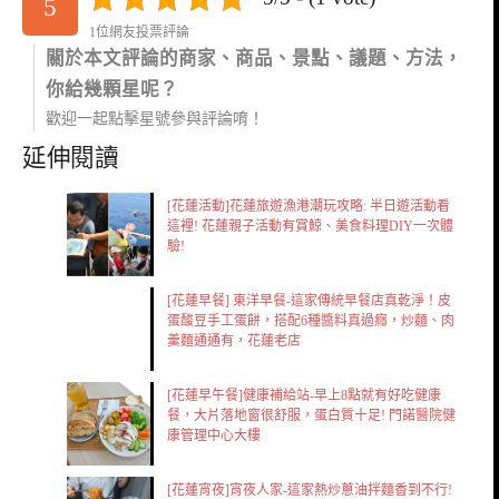
5
1位網友投票評論
關於本文評論的商家、商品、景點、議題、方法，
你給幾顆星呢？
歡迎一起點擊星號參與評論唷！
延伸閱讀
[花蓮活動]花蓮旅遊漁港潮玩攻略: 半日遊活動看
這裡! 花蓮親子活動有賞鯨、美食料理DIY一次體
驗!
[花蓮早餐] 東洋早餐-這家傳統早餐店真乾淨！皮
蛋酸豆手工蛋餅，搭配6種醬料真過癮，炒麵、肉
羹麵通通有，花蓮老店
[花蓮早午餐]健康補給站-早上8點就有好吃健康
餐，大片落地窗很舒服，蛋白質十足! 門諾醫院健
康管理中心大樓
[花蓮宵夜]宵夜人家-這家熱炒蔥油拌麵香到不行!