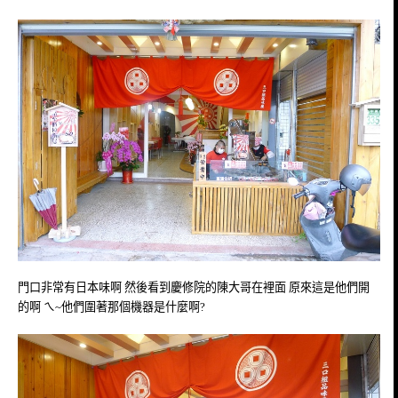
門口非常有日本味啊 然後看到慶修院的陳大哥在裡面 原來這是他們開
的啊 ㄟ~他們圍著那個機器是什麼啊?