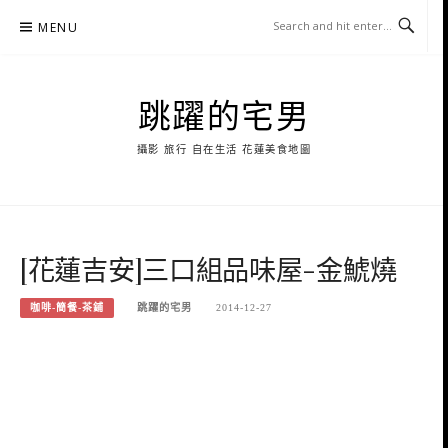
Skip
MENU
to
content
跳躍的宅男
攝影 旅行 自在生活 花蓮美食地圖
[花蓮吉安]三口組品味屋-金鯱燒
咖啡-簡餐-茶鋪
跳躍的宅男
2014-12-27