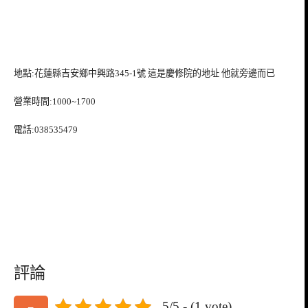
地點:花蓮縣吉安鄉中興路345-1號 這是慶修院的地址 他就旁邊而已
營業時間:1000~1700
電話:038535479
評論
5/5 - (1 vote)