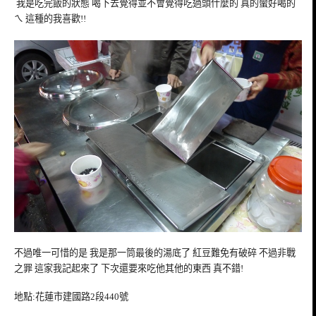
我是吃完飯的狀態 喝下去覺得並不會覺得吃過頭什麼的 真的蠻好喝的
ㄟ 這種的我喜歡!!
不過唯一可惜的是 我是那一筒最後的湯底了 紅豆難免有破碎 不過非戰
之罪 這家我記起來了 下次還要來吃他其他的東西 真不錯!
地點:花蓮市建國路2段440號