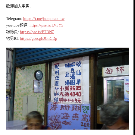
歡迎加入宅男:
Telegram:
https://t.me/jumpman_tw
youtube頻道:
https://pse.is/LV5Y5
粉絲頁:
https://pse.is/FTBN7
宅男IG:
https://goo.gl/JGnCDp