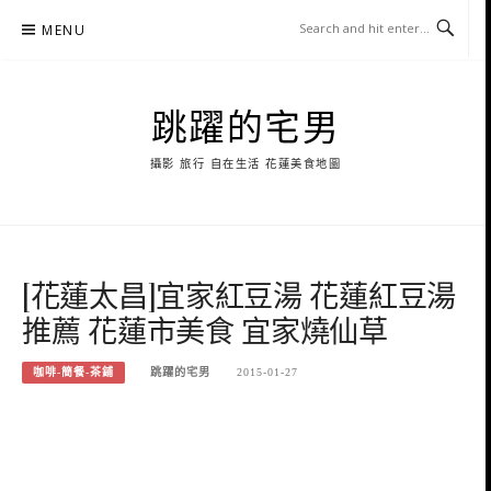
Skip
MENU
to
content
跳躍的宅男
攝影 旅行 自在生活 花蓮美食地圖
[花蓮太昌]宜家紅豆湯 花蓮紅豆湯
推薦 花蓮市美食 宜家燒仙草
咖啡-簡餐-茶鋪
跳躍的宅男
2015-01-27