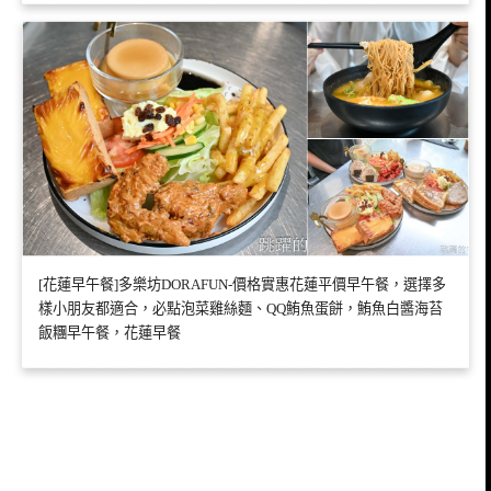
[花蓮早午餐]多樂坊DORAFUN-價格實惠花蓮平價早午餐，選擇多
樣小朋友都適合，必點泡菜雞絲麵、QQ鮪魚蛋餅，鮪魚白醬海苔
飯糰早午餐，花蓮早餐