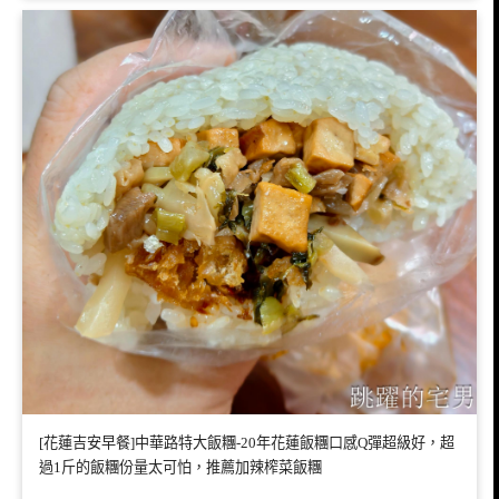
[花蓮吉安早餐]中華路特大飯糰-20年花蓮飯糰口感Q彈超級好，超
過1斤的飯糰份量太可怕，推薦加辣榨菜飯糰