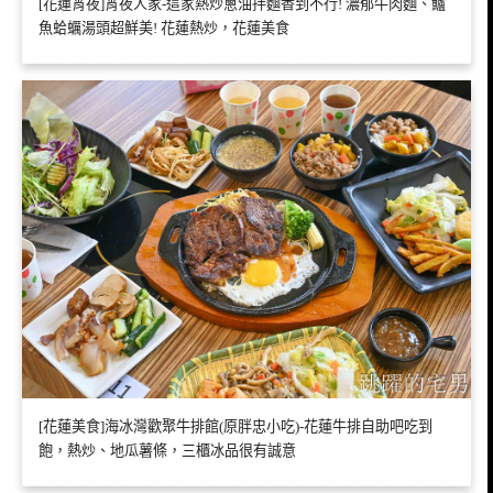
[花蓮宵夜]宵夜人家-這家熱炒蔥油拌麵香到不行! 濃郁牛肉麵、鱸
魚蛤蠣湯頭超鮮美! 花蓮熱炒，花蓮美食
[花蓮美食]海冰灣歡聚牛排館(原胖忠小吃)-花蓮牛排自助吧吃到
飽，熱炒、地瓜薯條，三櫃冰品很有誠意