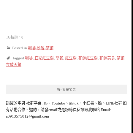
TG按讚：0
Posted in
咖啡-簡餐-茶鋪
Tagged
咖啡
,
宜家紅豆湯
,
簡餐
,
紅豆湯
,
花蓮紅豆湯
,
花蓮美食
,
茶鋪
,
食破天驚
嗨~我是宅男
跳躍的宅男 社群平台: IG、Youtube、tiktok、小紅書、脆、LINE社群 如
有活動合作、邀約，請發email或是粉絲頁私訊跟我聯絡 Email:
a0913575012@gmail.com