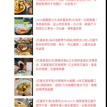
薦秘製香料牛肉麵片，水餃真大!
[2026福爾摩沙北海岸藝術季]北海岸一日遊推薦！
朱銘美術館、金山老街美食、白沙灣、網美打卡
點跳石公車站一次玩遍，潮歌藝術節
[花蓮美食]海冰灣歡聚牛排館(原胖忠小吃)-花蓮牛
排自助吧吃到飽，熱炒、地瓜薯條，三櫃冰品很
有誠意
[花蓮蜜香紅茶]舞鶴茶園&公主咖啡蜜香紅茶專賣
店- 花蓮蜜香紅茶哪裡買? 公主咖啡花蓮店，蜜香
奶茶推薦、花蓮咖啡廳
[花蓮吉安早餐]中華路特大飯糰-20年花蓮飯糰口
感Q彈超級好，超過1斤的飯糰份量太可怕，推薦
加辣榨菜飯糰
[花蓮早午餐]多樂坊DORAFUN-價格實惠花蓮平
價早午餐，選擇多樣小朋友都適合，必點泡菜雞