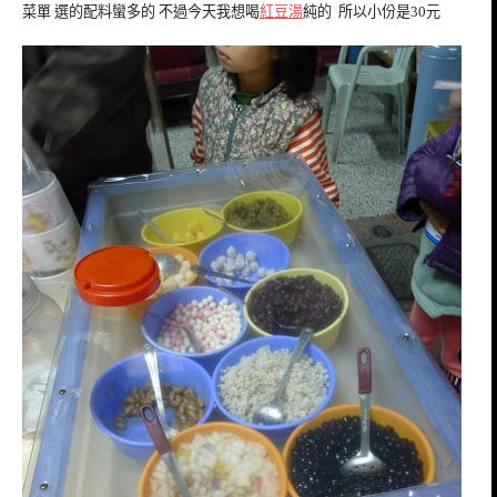
菜單 選的配料蠻多的 不過今天我想喝
紅豆湯
純的 所以小份是30元