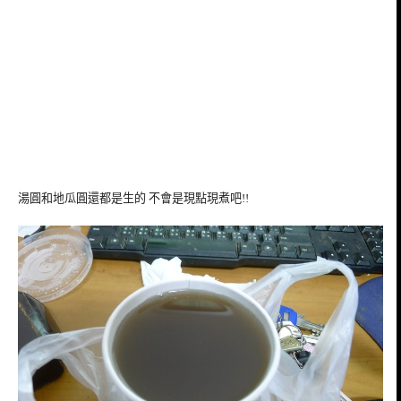
湯圓和地瓜圓還都是生的 不會是現點現煮吧!!