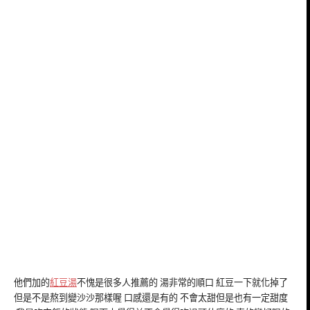
他們加的
紅豆湯
不愧是很多人推薦的 湯非常的順口 紅豆一下就化掉了
但是不是熬到變沙沙那樣喔 口感還是有的 不會太甜但是也有一定甜度