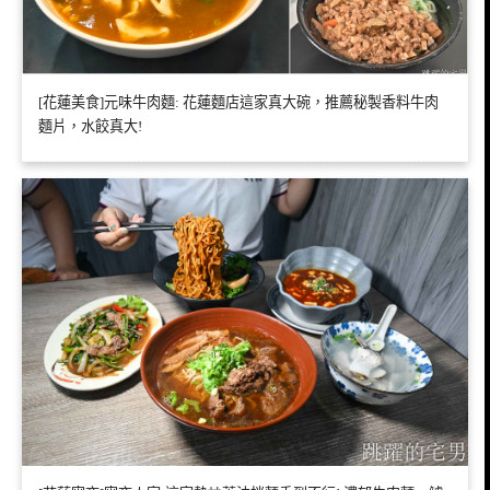
[花蓮美食]元味牛肉麵: 花蓮麵店這家真大碗，推薦秘製香料牛肉
麵片，水餃真大!