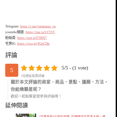
Telegram:
https://t.me/jumpman_tw
youtube頻道:
https://pse.is/LV5Y5
粉絲頁:
https://pse.is/FTBN7
宅男IG:
https://goo.gl/JGnCDp
評論
5/5 - (1 vote)
5
1位網友投票評論
關於本文評論的商家、商品、景點、議題、方法，
你給幾顆星呢？
歡迎一起點擊星號參與評論唷！
延伸閱讀
[花蓮美食]元味牛肉麵: 花蓮麵店這家真大碗，推