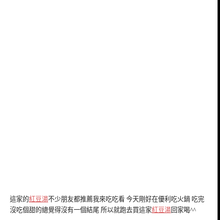
這家的
紅豆湯
不少朋友都推薦我來吃吃看 今天剛好在優利吃火鍋 吃完
沒吃個甜的總覺得沒有一個結尾 所以就跑去買這家
紅豆湯
回家喝^^