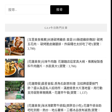
搜
尋
關
鍵
GA4今日熱門文章
字:
[玉里美食推薦]米達碳烤雞排-曾是193縣道雞排傳說! 碳烤
五花肉、 碳烤脆皮雞腿排，炸麻糬也太好吃了吧!(瀏覽：
3,799)
[花蓮美食]元味牛肉麵: 花蓮麵店這家真大碗，推薦秘製香
料牛肉麵片，水餃真大!(瀏覽：3,766)
[花蓮簡餐]晨星會館-房角石創意料理: 沒招牌還要按門
鈴？還以為是私人招待所，滿屋綠意大片落地窗，用行動
支持弱勢單親媽媽，花蓮早午餐(瀏覽：1,137)
[花蓮美食]海冰灣歡聚牛排館(原胖忠小吃)-花蓮牛排自助
吧吃到飽，熱炒、地瓜薯條，三櫃冰品很有誠意(瀏覽：