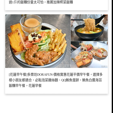
過1斤的飯糰份量太可怕，推薦加辣榨菜飯糰
[花蓮早午餐]多樂坊DORAFUN-價格實惠花蓮平價早午餐，選擇多
樣小朋友都適合，必點泡菜雞絲麵、QQ鮪魚蛋餅，鮪魚白醬海苔
飯糰早午餐，花蓮早餐