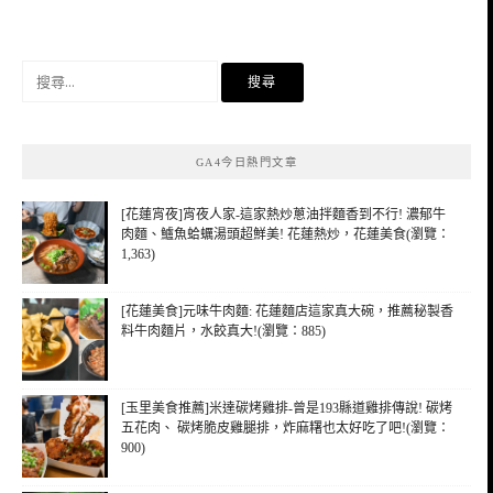
搜
尋
關
鍵
GA4今日熱門文章
字:
[花蓮宵夜]宵夜人家-這家熱炒蔥油拌麵香到不行! 濃郁牛
肉麵、鱸魚蛤蠣湯頭超鮮美! 花蓮熱炒，花蓮美食(瀏覽：
1,363)
[花蓮美食]元味牛肉麵: 花蓮麵店這家真大碗，推薦秘製香
料牛肉麵片，水餃真大!(瀏覽：885)
[玉里美食推薦]米達碳烤雞排-曾是193縣道雞排傳說! 碳烤
五花肉、 碳烤脆皮雞腿排，炸麻糬也太好吃了吧!(瀏覽：
900)