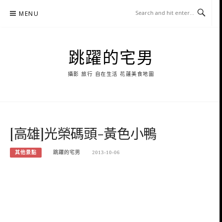
Skip
MENU
to
content
跳躍的宅男
攝影 旅行 自在生活 花蓮美食地圖
[高雄]光榮碼頭-黃色小鴨
其他景點
跳躍的宅男
2013-10-06