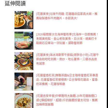
延伸閱讀
[花蓮美食]元味牛肉麵: 花蓮麵店這家真大碗，推
薦秘製香料牛肉麵片，水餃真大!
[2026福爾摩沙北海岸藝術季]北海岸一日遊推薦！
朱銘美術館、金山老街美食、白沙灣、網美打卡
點跳石公車站一次玩遍，潮歌藝術節
[花蓮美食]海冰灣歡聚牛排館(原胖忠小吃)-花蓮牛
排自助吧吃到飽，熱炒、地瓜薯條，三櫃冰品很
有誠意
[花蓮蜜香紅茶]舞鶴茶園&公主咖啡蜜香紅茶專賣
店- 花蓮蜜香紅茶哪裡買? 公主咖啡花蓮店，蜜香
奶茶推薦、花蓮咖啡廳
[花蓮吉安早餐]中華路特大飯糰-20年花蓮飯糰口
感Q彈超級好，超過1斤的飯糰份量太可怕，推薦
加辣榨菜飯糰