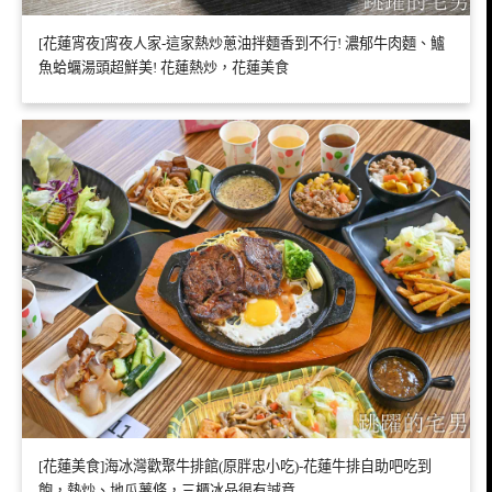
[花蓮宵夜]宵夜人家-這家熱炒蔥油拌麵香到不行! 濃郁牛肉麵、鱸
魚蛤蠣湯頭超鮮美! 花蓮熱炒，花蓮美食
[花蓮美食]海冰灣歡聚牛排館(原胖忠小吃)-花蓮牛排自助吧吃到
飽，熱炒、地瓜薯條，三櫃冰品很有誠意