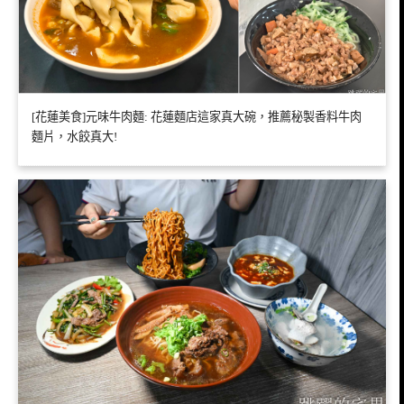
[花蓮美食]元味牛肉麵: 花蓮麵店這家真大碗，推薦秘製香料牛肉
麵片，水餃真大!