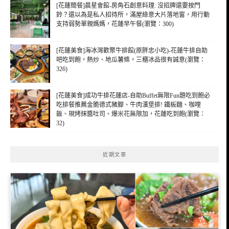
[花蓮簡餐]晨星會館-房角石創意料理: 沒招牌還要按門
鈴？還以為是私人招待所，滿屋綠意大片落地窗，用行動
支持弱勢單親媽媽，花蓮早午餐(瀏覽：300)
[花蓮美食]海冰灣歡聚牛排館(原胖忠小吃)-花蓮牛排自助
吧吃到飽，熱炒、地瓜薯條，三櫃冰品很有誠意(瀏覽：
326)
[花蓮美食]成功牛排花蓮店-自助Buffet無限Fun題吃到飽必
吃排餐推薦金脆德式豬腳、牛肉漢堡排! 鐵板麵、咖哩
飯、現烤抹醬吐司、爆米花無限加，花蓮吃到飽(瀏覽：
32)
近期文章