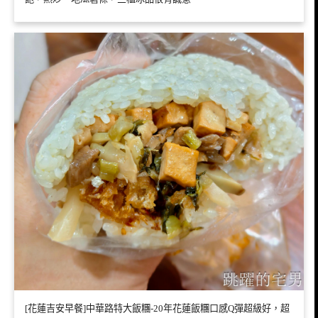
[花蓮吉安早餐]中華路特大飯糰-20年花蓮飯糰口感Q彈超級好，超