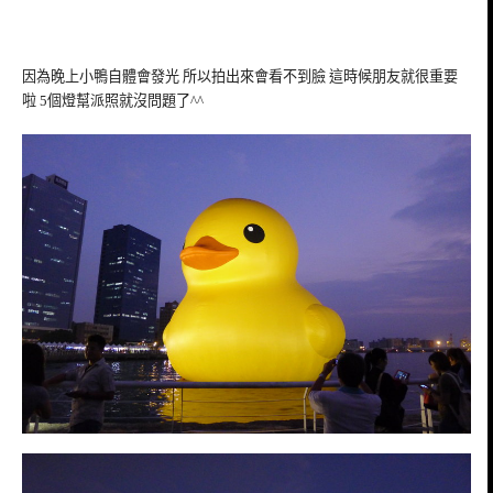
因為晚上小鴨自體會發光 所以拍出來會看不到臉 這時候朋友就很重要
啦 5個燈幫派照就沒問題了^^