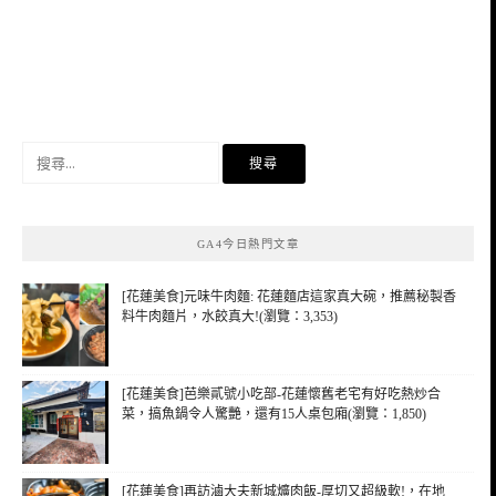
搜
尋
關
鍵
GA4今日熱門文章
字:
[花蓮美食]元味牛肉麵: 花蓮麵店這家真大碗，推薦秘製香
料牛肉麵片，水餃真大!(瀏覽：3,353)
[花蓮美食]芭樂貳號小吃部-花蓮懷舊老宅有好吃熱炒合
菜，搞魚鍋令人驚艷，還有15人桌包廂(瀏覽：1,850)
[花蓮美食]再訪滷大夫新城爌肉飯-厚切又超級軟!，在地