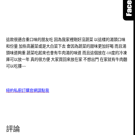
這款很適合重口味的朋友吃 因為我家裡剛好沒蔬菜 以這樣的湯頭口味
和份量 加些高麗菜或是大白菜下去 會因為蔬菜的甜味更加好喝 而且湯
頭味道夠重 蔬菜吃起來也會有牛肉湯的味道 而且這個放在-18度的冷凍
庫可以放一年 真的很方便 大家買回來放在家 不想出門 在家就有牛肉麵
可以吃摟~~
紐約私廚訂購官網請點我
評論