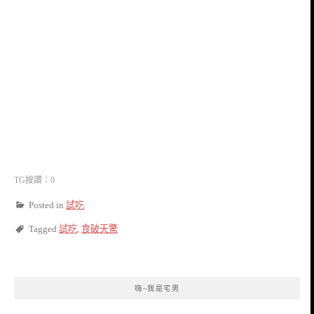
TG按讚：0
Posted in
試吃
Tagged
試吃
,
食破天驚
嗨~我是宅男