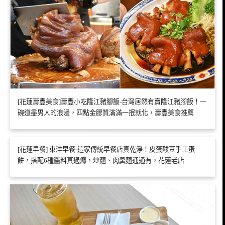
[花蓮壽豐美食]壽豐小吃隆江豬腳飯-台灣居然有賣隆江豬腳飯！一
碗道盡男人的浪漫，四點金膠質滿滿一抿就化，壽豐美食推薦
[花蓮早餐] 東洋早餐-這家傳統早餐店真乾淨！皮蛋酸豆手工蛋
餅，搭配6種醬料真過癮，炒麵、肉羹麵通通有，花蓮老店