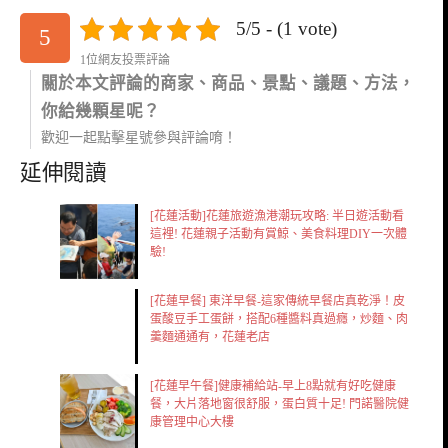
5/5 - (1 vote)
5
1位網友投票評論
關於本文評論的商家、商品、景點、議題、方法，
你給幾顆星呢？
歡迎一起點擊星號參與評論唷！
延伸閱讀
[花蓮活動]花蓮旅遊漁港潮玩攻略: 半日遊活動看
這裡! 花蓮親子活動有賞鯨、美食料理DIY一次體
驗!
[花蓮早餐] 東洋早餐-這家傳統早餐店真乾淨！皮
蛋酸豆手工蛋餅，搭配6種醬料真過癮，炒麵、肉
羹麵通通有，花蓮老店
[花蓮早午餐]健康補給站-早上8點就有好吃健康
餐，大片落地窗很舒服，蛋白質十足! 門諾醫院健
康管理中心大樓