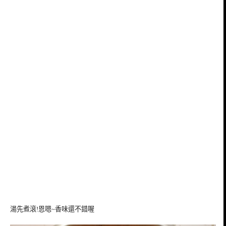
湯先煮滾!恩嗯~香味還不錯喔