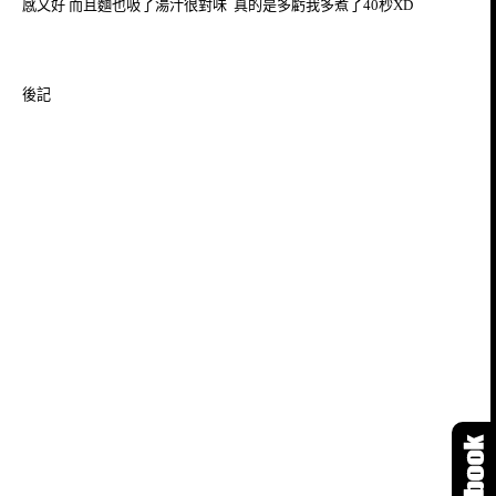
感又好 而且麵也吸了湯汁很對味 真的是多虧我多煮了40秒XD
後記