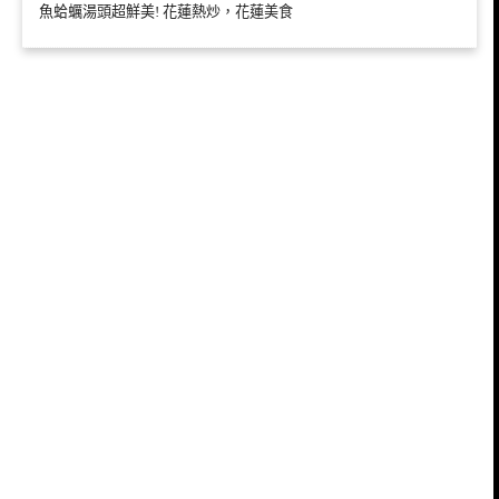
魚蛤蠣湯頭超鮮美! 花蓮熱炒，花蓮美食