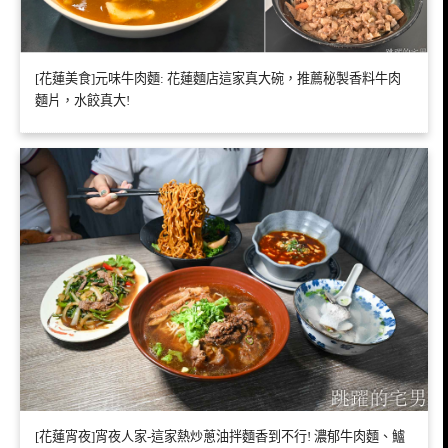
[花蓮美食]元味牛肉麵: 花蓮麵店這家真大碗，推薦秘製香料牛肉
麵片，水餃真大!
[花蓮宵夜]宵夜人家-這家熱炒蔥油拌麵香到不行! 濃郁牛肉麵、鱸