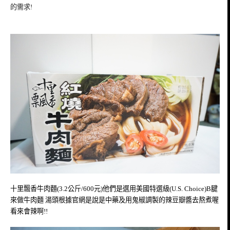
的需求!
十里飄香牛肉麵(3.2公斤/600元)他們是選用美國特選級(U.S. Choice)B腱
來做牛肉麵 湯頭根據官網是說是中藥及用鬼椒調製的辣豆瓣醬去熬煮喔
看來會辣啊!!