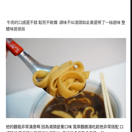
牛肉的口感還不錯 鬆而不軟爛 調味不似湯頭如此重還帶了一絲甜味 整
體味道很搭
他的麵我非常滿意啊 因為湯頭是重口味 寬厚麵跟湯吃起他非常搭配 口