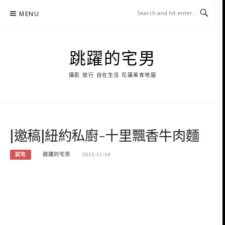
Skip
MENU
to
content
跳躍的宅男
攝影 旅行 自在生活 花蓮美食地圖
[邀稿]紐約私廚-十里飄香牛肉麵
試吃
跳躍的宅男
2015-11-10