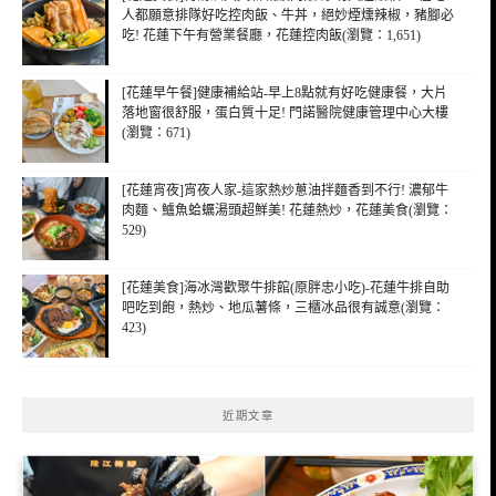
人都願意排隊好吃控肉飯、牛丼，絕妙煙燻辣椒，豬腳必
吃! 花蓮下午有營業餐廳，花蓮控肉飯(瀏覽：1,651)
[花蓮早午餐]健康補給站-早上8點就有好吃健康餐，大片
落地窗很舒服，蛋白質十足! 門諾醫院健康管理中心大樓
(瀏覽：671)
[花蓮宵夜]宵夜人家-這家熱炒蔥油拌麵香到不行! 濃郁牛
肉麵、鱸魚蛤蠣湯頭超鮮美! 花蓮熱炒，花蓮美食(瀏覽：
529)
[花蓮美食]海冰灣歡聚牛排館(原胖忠小吃)-花蓮牛排自助
吧吃到飽，熱炒、地瓜薯條，三櫃冰品很有誠意(瀏覽：
423)
近期文章