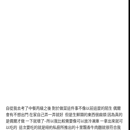
自從我去考了中餐丙級之後 對於做菜這件事不像以前這麼的陌生 偶爾
會有不想出門 在家自己弄一弄就好 但是生鮮類的東西很麻煩 因為真的
是偶爾才做 一下就壞了~所以我比較需要像可以放冷凍庫 一拿出來就可
以吃的 這次要吃的就是紐約私廚所推出的十里飄香牛肉麵就很符合我