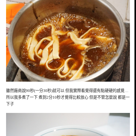
雖然廠商說90秒(一分3
0秒)就可以 但我實際看覺得還有點硬硬的感覺…
所以我多煮了一下 煮到2分10秒才覺得比較放心 但是不管怎麼說 都是一
下子