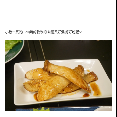
小卷一頁乾(120)烤的軟軟的 味道又好濃 好好吃喔^^