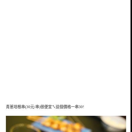
青蔥培根串(30元/串)很便宜ㄟ這個價格一串30!