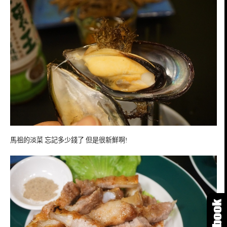
馬祖的淡菜 忘記多少錢了 但是很新鮮啊!