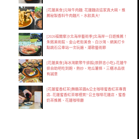
[花蓮美食]元味牛肉麵: 花蓮麵店這家真大碗，推
薦秘製香料牛肉麵片，水餃真大!
[2026福爾摩沙北海岸藝術季]北海岸一日遊推薦！
朱銘美術館、金山老街美食、白沙灣、網美打卡
點跳石公車站一次玩遍，潮歌藝術節
[花蓮美食]海冰灣歡聚牛排館(原胖忠小吃)-花蓮牛
排自助吧吃到飽，熱炒、地瓜薯條，三櫃冰品很
有誠意
[花蓮蜜香紅茶]舞鶴茶園&公主咖啡蜜香紅茶專賣
店- 花蓮蜜香紅茶哪裡買? 公主咖啡花蓮店，蜜香
奶茶推薦、花蓮咖啡廳