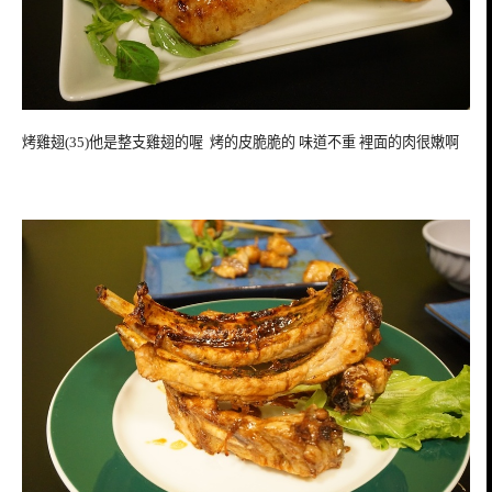
烤雞翅(35)他是整支雞翅的喔 烤的皮脆脆的 味道不重 裡面的肉很嫩啊