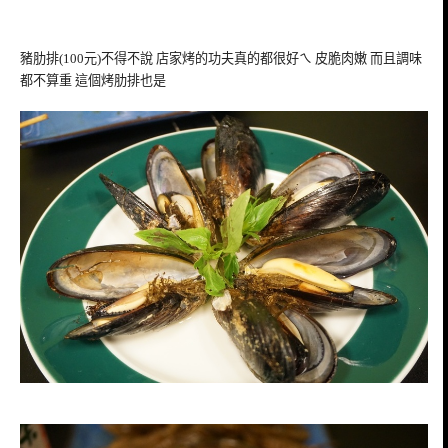
豬肋排(100元)不得不說 店家烤的功夫真的都很好ㄟ 皮脆肉嫩 而且調味
都不算重 這個烤肋排也是