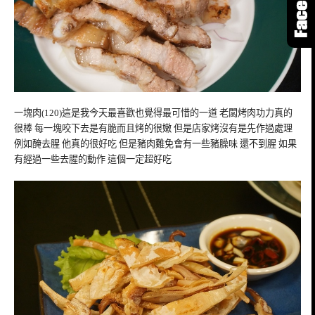
一塊肉(120)這是我今天最喜歡也覺得最可惜的一道 老闆烤肉功力真的
很棒 每一塊咬下去是有脆而且烤的很嫩 但是店家烤沒有是先作過處理
例如醃去腥 他真的很好吃 但是豬肉難免會有一些豬臊味 還不到腥 如果
有經過一些去腥的動作 這個一定超好吃