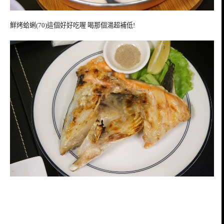
鮮烤蛤蜊(70)這個好好吃喔 喝那個湯超補低!