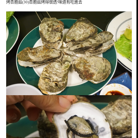
烤杏胞菇(30)杏胞菇烤得很透!味道有吃進去