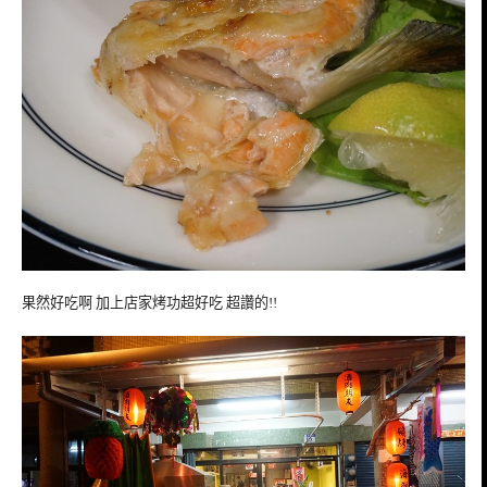
果然好吃啊 加上店家烤功超好吃 超讚的!!