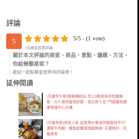
評論
5/5 - (1 vote)
5
1位網友投票評論
關於本文評論的商家、商品、景點、議題、方法，
你給幾顆星呢？
歡迎一起點擊星號參與評論唷！
延伸閱讀
[花蓮早午餐]健康補給站-早上8點就有好吃健康
餐，大片落地窗很舒服，蛋白質十足! 門諾醫院健
康管理中心大樓
[花蓮宵夜]宵夜人家-這家熱炒蔥油拌麵香到不行!
濃郁牛肉麵、鱸魚蛤蠣湯頭超鮮美! 花蓮熱炒，花
蓮美食