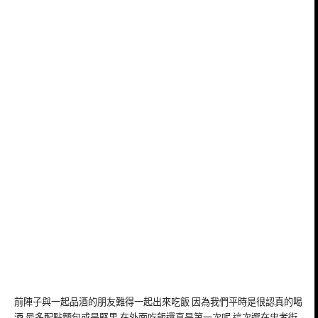
前陣子與一起品酒的朋友難得一起出來吃飯 因為我們平時是很認真的喝
酒 最多配點麵包或是堅果 在外面吃飯還真是第一次呢 這次選在忠孝街