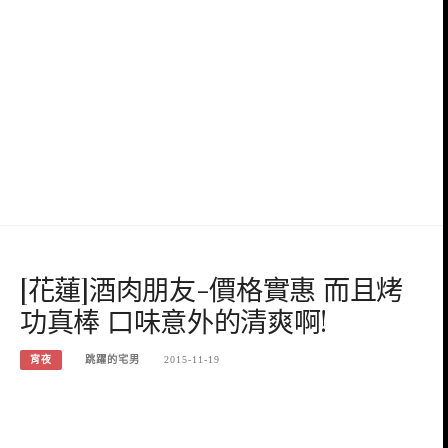
[花蓮]酒肉朋友-價格實惠 而且烤
功真棒 口味意外的清爽啊!
宵夜
跳躍的宅男
2015-11-19