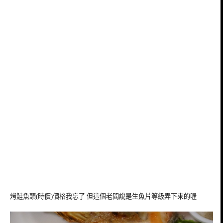
烤鮭魚頭(時價)價格我忘了 但這個老闆說是生魚片等級弄下來的喔