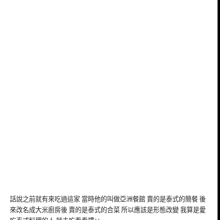
話說之前就有來吃過這家 當時他的叫做亞洲餐館 賣的是泰式的簡餐 後
來改名成大米廚房後 賣的是泰式的合菜 所以應該是形態改變 我算是愛