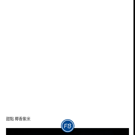
甜點 椰香紫米