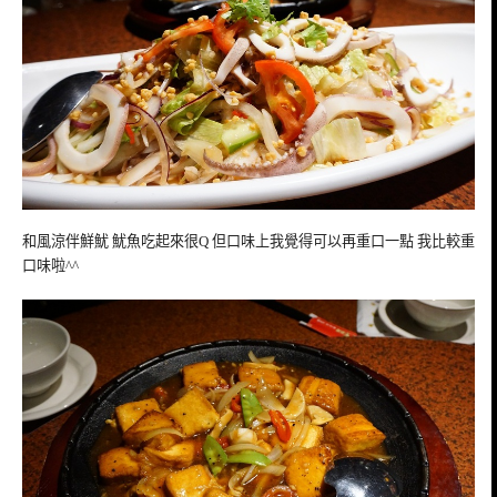
和風涼伴鮮魷 魷魚吃起來很Q 但口味上我覺得可以再重口一點 我比較重
口味啦^^