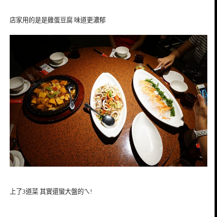
店家用的是是雞蛋豆腐 味道更濃郁
上了3道菜 其實還蠻大盤的ㄟ!