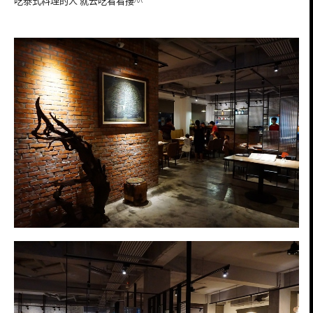
吃泰式料理的人 就去吃看看摟^^