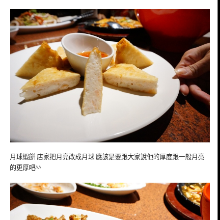
月球蝦餅 店家把月亮改成月球 應該是要跟大家說他的厚度跟一般月亮
的更厚吧^^