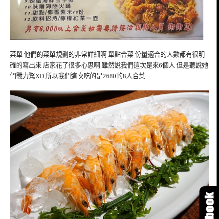
菜單 他們的菜單規劃的非常詳細啊 單點合菜 份量適合的人數都有很明
確的寫出來 店家花了很多心思啊 雖然說我們這次是來6個人 但是聽說她
們戰力驚XD 所以我們這次吃的是2680的8人合菜