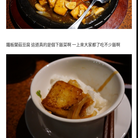
鐵板蘭菇豆腐 這道真的是個下飯菜啊 一上來大家都了吃不少飯啊