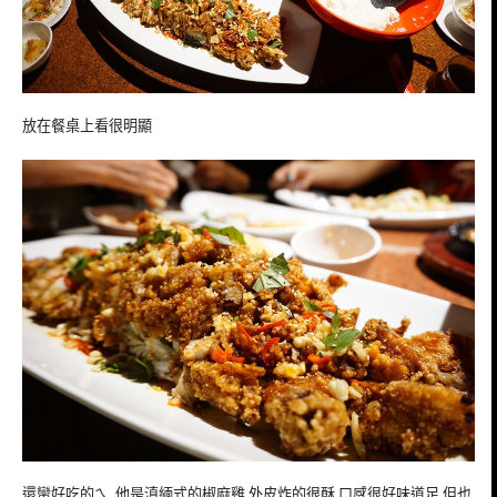
放在餐桌上看很明顯
還蠻好吃的ㄟ 他是滇緬式的椒麻雞 外皮炸的很酥 口感很好味道足 但也