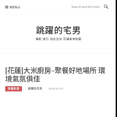
Skip
MENU
to
content
跳躍的宅男
攝影 旅行 自在生活 花蓮美食地圖
[花蓮]大米廚房-聚餐好地場所 環
境氣氛俱佳
異國料理
跳躍的宅男
2016-01-03