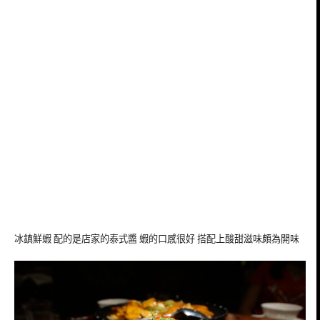
冰鎮鮮蝦 配的是店家的泰式醬 蝦的口感很好 搭配上酸甜滋味頗為開味