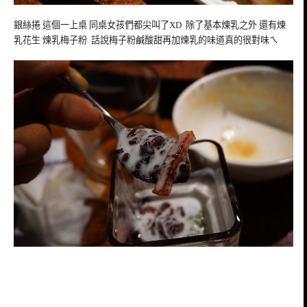
銀絲捲 這個一上桌 同桌女孩們都尖叫了XD 除了基本煉乳之外 還有煉
乳花生 煉乳梅子粉 話說梅子粉鹹酸甜再加煉乳的味道真的很對味ㄟ