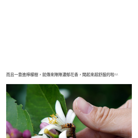
而且一靠進檸檬樹，就傳來陣陣濃郁花香，聞起來超舒服的啦^^