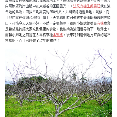
農莊位於瑞穗鄉南端的舞鶴台地上。，往遠處看秀姑巒溪。從另一個方
向可瞭望海岸山脈中花東縱谷的田園風光，，
法采有機生態農莊
就在這
台地的北端，海拔平均高度約250公尺，北回歸線通過此地，氣候，而
且他們就在這塊台地的山頭上，
天氣晴朗時可遠眺中央山脈巍巍的虎頭
山，可惜今天天氣不好，不然一定很美啊，
聽賴小姐說她從事
有機
農業
是希望能夠讓大家吃到健康的食物，也能夠為這個世界流下一塊淨土。
而賴小姐她之前是在太魯格來種
水蜜桃
，後來跑到這個地方來真的是不
容易啊，而且已經做了17年的耕作了