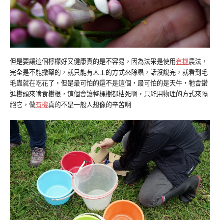
但是要讓這個檸檬好又健康真的是不容易，因為法采是使用
有機
農法，
完全是不能撒藥的，就只能有人工的方式來除蟲，話沒說完，就看到毛
毛蟲就在吃花了，但是最可怕的還不是這個，最可怕的是天牛，牠會鑽
進樹頭來啃食樹根，這個會讓整棵樹都枯死啊，只能用物理的方式來隔
絕它，做
有機
真的不是一般人想像的辛苦啊