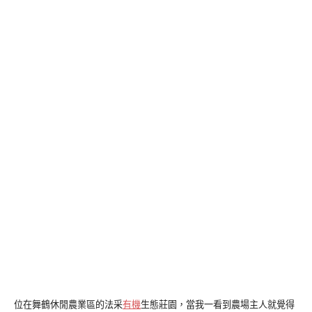
位在舞鶴休閒農業區的法采
有機
生態莊園，當我一看到農場主人就覺得