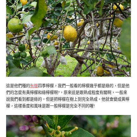
這是他們種的
有機
四季檸檬，我們一般看的檸檬幾乎都是綠的，但是他
們的怎麼有黃檸檬和綠檸檬啊?，原來這是跟熟成程度有關啊，一般來
說我們看到都是綠的，但是把檸檬在樹上到完全熟成，他就會變成黃檸
檬，這樣香度和風味是跟一般檸檬是完全不同的喔!