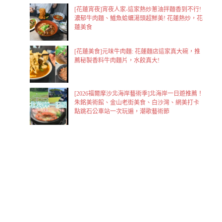
[花蓮宵夜]宵夜人家-這家熱炒蔥油拌麵香到不行!
濃郁牛肉麵、鱸魚蛤蠣湯頭超鮮美! 花蓮熱炒，花
蓮美食
[花蓮美食]元味牛肉麵: 花蓮麵店這家真大碗，推
薦秘製香料牛肉麵片，水餃真大!
[2026福爾摩沙北海岸藝術季]北海岸一日遊推薦！
朱銘美術館、金山老街美食、白沙灣、網美打卡
點跳石公車站一次玩遍，潮歌藝術節