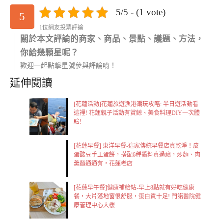
5/5 - (1 vote)
5
1位網友投票評論
關於本文評論的商家、商品、景點、議題、方法，
你給幾顆星呢？
歡迎一起點擊星號參與評論唷！
延伸閱讀
[花蓮活動]花蓮旅遊漁港潮玩攻略: 半日遊活動看
這裡! 花蓮親子活動有賞鯨、美食料理DIY一次體
驗!
[花蓮早餐] 東洋早餐-這家傳統早餐店真乾淨！皮
蛋酸豆手工蛋餅，搭配6種醬料真過癮，炒麵、肉
羹麵通通有，花蓮老店
[花蓮早午餐]健康補給站-早上8點就有好吃健康
餐，大片落地窗很舒服，蛋白質十足! 門諾醫院健
康管理中心大樓