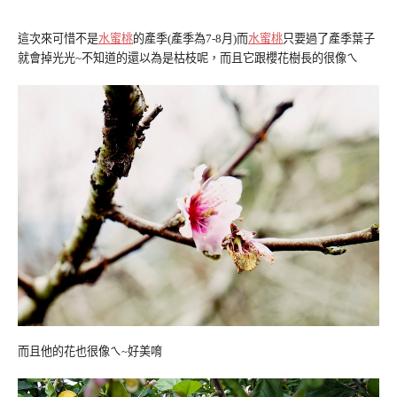
這次來可惜不是
水蜜桃
的產季(產季為7-8月)而
水蜜桃
只要過了產季葉子
就會掉光光~不知道的還以為是枯枝呢，而且它跟櫻花樹長的很像ㄟ
而且他的花也很像ㄟ~好美唷