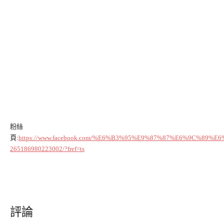
粉絲
頁:
https://www.facebook.com/%E6%B3%95%E9%87%87%E6%9C%8
265186980223002/?fref=ts
評論