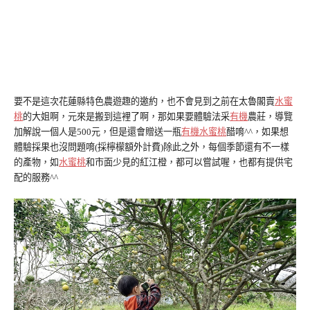
要不是這次花蓮縣特色農遊趣的邀約，也不會見到之前在太魯閣賣
水蜜
桃
的大姐啊，元來是搬到這裡了啊，那如果要體驗法采
有機
農莊，導覽
加解說一個人是500元，但是還會贈送一瓶
有機水蜜桃
醋唷^^，如果想
體驗採果也沒問題唷(採檸檬額外計費)除此之外，每個季節還有不一樣
的產物，如
水蜜桃
和市面少見的紅江橙，都可以嘗試喔，也都有提供宅
配的服務^^