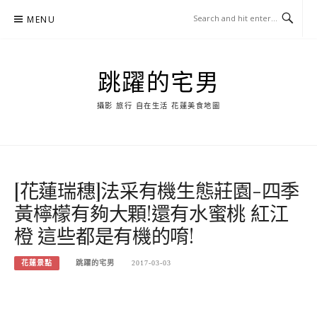
Skip
MENU
to
content
跳躍的宅男
攝影 旅行 自在生活 花蓮美食地圖
[花蓮瑞穗]法采有機生態莊園-四季
黃檸檬有夠大顆!還有水蜜桃 紅江
橙 這些都是有機的唷!
花蓮景點
跳躍的宅男
2017-03-03