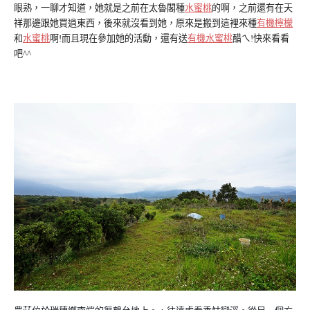
眼熟，一聊才知道，她就是之前在太魯閣種
水蜜桃
的啊，之前還有在天
祥那邊跟她買過東西，後來就沒看到她，原來是搬到這裡來種
有機檸檬
和
水蜜桃
啊!而且現在參加她的活動，還有送
有機水蜜桃
醋ㄟ!快來看看
吧^^