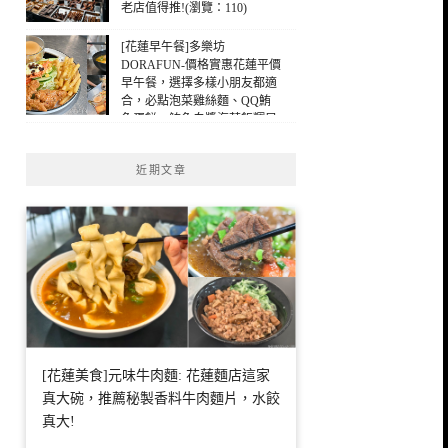
老店值得推!(瀏覽：110)
[花蓮早午餐]多樂坊
DORAFUN-價格實惠花蓮平價
早午餐，選擇多樣小朋友都適
合，必點泡菜雞絲麵、QQ鮪
魚蛋餅，鮪魚白醬海苔飯糰早
午餐，花蓮早餐(瀏覽：96)
近期文章
[花蓮美食]元味牛肉麵: 花蓮麵店這家
真大碗，推薦秘製香料牛肉麵片，水餃
真大!