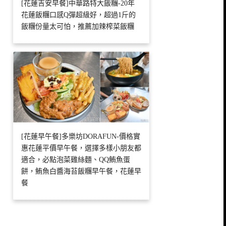
[花蓮吉安早餐]中華路特大飯糰-20年
花蓮飯糰口感Q彈超級好，超過1斤的
飯糰份量太可怕，推薦加辣榨菜飯糰
[花蓮早午餐]多樂坊DORAFUN-價格實
惠花蓮平價早午餐，選擇多樣小朋友都
適合，必點泡菜雞絲麵、QQ鮪魚蛋
餅，鮪魚白醬海苔飯糰早午餐，花蓮早
餐