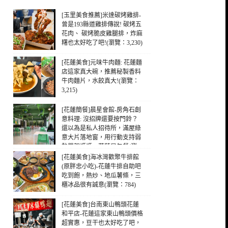
[玉里美食推薦]米達碳烤雞排-
曾是193縣道雞排傳說! 碳烤五
花肉、 碳烤脆皮雞腿排，炸麻
糬也太好吃了吧!(瀏覽：3,230)
[花蓮美食]元味牛肉麵: 花蓮麵
店這家真大碗，推薦秘製香料
牛肉麵片，水餃真大!(瀏覽：
3,215)
[花蓮簡餐]晨星會館-房角石創
意料理: 沒招牌還要按門鈴？
還以為是私人招待所，滿屋綠
意大片落地窗，用行動支持弱
勢單親媽媽，花蓮早午餐(瀏
覽：1,017)
[花蓮美食]海冰灣歡聚牛排館
(原胖忠小吃)-花蓮牛排自助吧
吃到飽，熱炒、地瓜薯條，三
櫃冰品很有誠意(瀏覽：784)
[花蓮美食]台南東山鴨頭花蓮
和平店-花蓮這家東山鴨頭價格
超實惠，豆干也太好吃了吧，