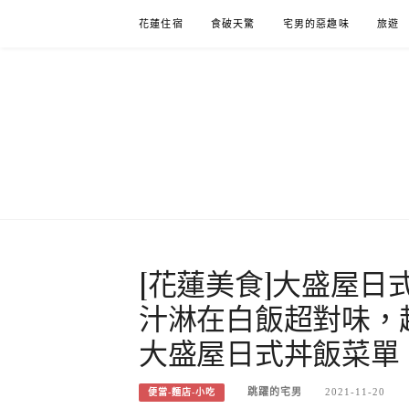
Skip
花蓮住宿
食破天驚
宅男的惡趣味
旅遊
to
content
[花蓮美食]大盛屋日
汁淋在白飯超對味，
大盛屋日式丼飯菜單
跳躍的宅男
2021-11-20
便當-麵店-小吃