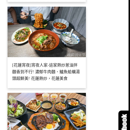
[花蓮宵夜]宵夜人家-這家熱炒蔥油拌
麵香到不行! 濃郁牛肉麵、鱸魚蛤蠣湯
頭超鮮美! 花蓮熱炒，花蓮美食