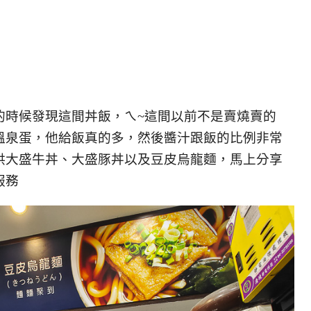
的時候發現這間丼飯，ㄟ~這間以前不是賣燒賣的
溫泉蛋，他給飯真的多，然後醬汁跟飯的比例非常
供大盛牛丼、大盛豚丼以及豆皮烏龍麵，馬上分享
服務