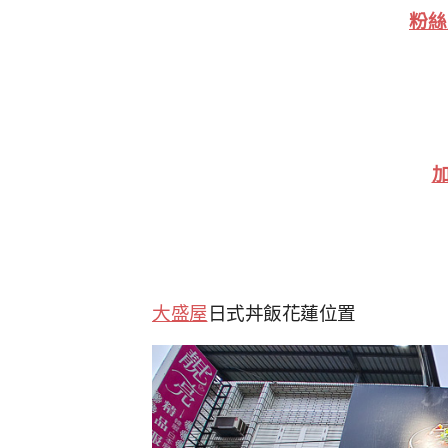
粉
加
大盛屋
日式丼飯花蓮位置