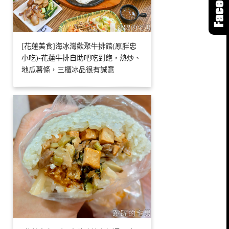
[花蓮美食]海冰灣歡聚牛排館(原胖忠
小吃)-花蓮牛排自助吧吃到飽，熱炒、
地瓜薯條，三櫃冰品很有誠意