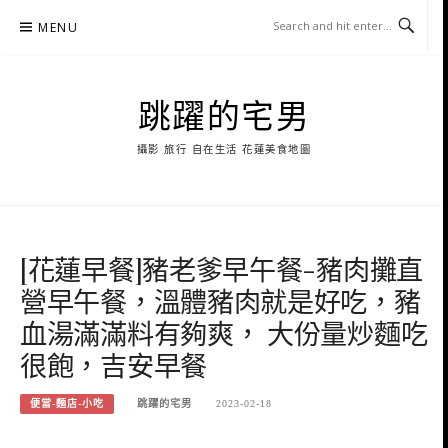
Skip
MENU
to
content
跳躍的宅男
攝影 旅行 自在生活 花蓮美食地圖
[花蓮早餐]豬老爹早午餐-豬肉攤直
營早午餐，溫體豬肉就是好吃，豬
血湯滿滿料有夠爽， 大份量炒麵吃
很飽，吉安早餐
便當-麵店-小吃
跳躍的宅男
2023-02-18