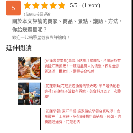
5/5 - (1 vote)
5
1位網友投票評論
關於本文評論的商家、商品、景點、議題、方法，
你給幾顆星呢？
歡迎一起點擊星號參與評論唷！
延伸閱讀
[花蓮壽豐美食]壽豐小吃隆江豬腳飯 : 台灣居然有
賣隆江豬腳飯！一碗道盡男人的浪漫，四點金膠
質滿滿一抿就化，壽豐美食推薦
[花蓮活動]花蓮旅遊漁港潮玩攻略: 半日遊活動看
這裡! 花蓮親子活動有賞鯨、美食料理DIY一次體
驗!
[花蓮早餐] 東洋早餐-這家傳統早餐店真乾淨！皮
蛋酸豆手工蛋餅，搭配6種醬料真過癮，炒麵、肉
羹麵通通有，花蓮老店