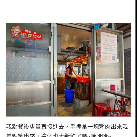
我點餐後店員直接進去，手裡拿一塊豬肉出來我
差點笑出來，這個也太新鮮了吧~哈哈哈~