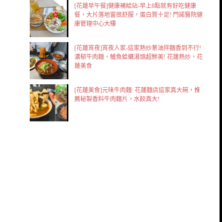
[花蓮早午餐]健康補給站-早上8點就有好吃健康
餐，大片落地窗很舒服，蛋白質十足! 門諾醫院健
康管理中心大樓
[花蓮宵夜]宵夜人家-這家熱炒蔥油拌麵香到不行!
濃郁牛肉麵、鱸魚蛤蠣湯頭超鮮美! 花蓮熱炒，花
蓮美食
[花蓮美食]元味牛肉麵: 花蓮麵店這家真大碗，推
薦秘製香料牛肉麵片，水餃真大!