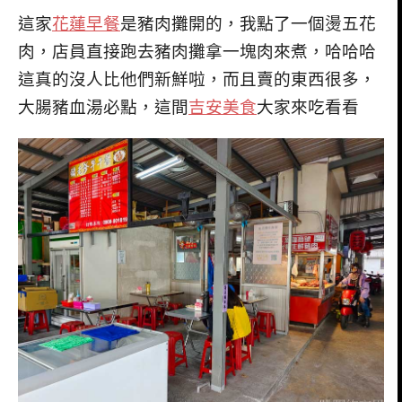
這家
花蓮早餐
是豬肉攤開的，我點了一個燙五花
肉，店員直接跑去豬肉攤拿一塊肉來煮，哈哈哈
這真的沒人比他們新鮮啦，而且賣的東西很多，
大腸豬血湯必點，這間
吉安美食
大家來吃看看