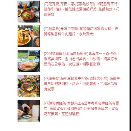
[花蓮宵夜]宵夜人家-這家熱炒蔥油拌麵香到不行!
濃郁牛肉麵、鱸魚蛤蠣湯頭超鮮美! 花蓮熱炒，花
蓮美食
[花蓮美食]元味牛肉麵: 花蓮麵店這家真大碗，推
薦秘製香料牛肉麵片，水餃真大!
[2026福爾摩沙北海岸藝術季]北海岸一日遊推薦！
朱銘美術館、金山老街美食、白沙灣、網美打卡
點跳石公車站一次玩遍，潮歌藝術節
[花蓮美食]海冰灣歡聚牛排館(原胖忠小吃)-花蓮牛
排自助吧吃到飽，熱炒、地瓜薯條，三櫃冰品很
有誠意
[花蓮蜜香紅茶]舞鶴茶園&公主咖啡蜜香紅茶專賣
店- 花蓮蜜香紅茶哪裡買? 公主咖啡花蓮店，蜜香
奶茶推薦、花蓮咖啡廳