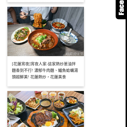
[花蓮宵夜]宵夜人家-這家熱炒蔥油拌
麵香到不行! 濃郁牛肉麵、鱸魚蛤蠣湯
頭超鮮美! 花蓮熱炒，花蓮美食