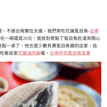
揚，不過台南實在太遠，我們來吃花蓮虱目魚-
台南
現在一碗還是20元，我就刻意點了虱目魚肚湯來開心
就點一桌了，他也是少數有賣虱目魚腸的店家，這
吃吃看這家
花蓮滷肉飯
喔，
台南阿忠虱目魚菜單