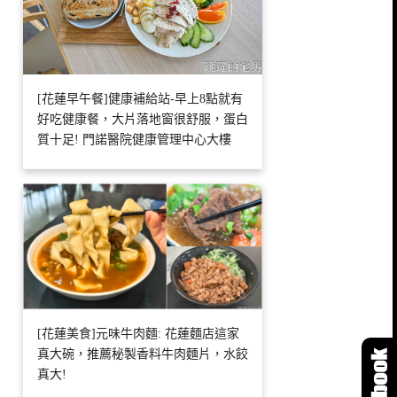
[花蓮早午餐]健康補給站-早上8點就有
好吃健康餐，大片落地窗很舒服，蛋白
質十足! 門諾醫院健康管理中心大樓
[花蓮美食]元味牛肉麵: 花蓮麵店這家
真大碗，推薦秘製香料牛肉麵片，水餃
真大!