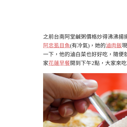
之前台南阿堂鹹粥價格炒得沸沸揚
阿忠虱目魚
(有冷氣)，她的
滷肉飯
一下，他的滷白菜也好好吃，隨便
家
花蓮早餐
開到下午2點，大家來