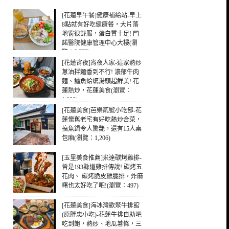
[花蓮早午餐]健康補給站-早上
8點就有好吃健康餐，大片落
地窗很舒服，蛋白質十足! 門
諾醫院健康管理中心大樓(瀏
覽：5,777)
[花蓮宵夜]宵夜人家-這家熱炒
蔥油拌麵香到不行! 濃郁牛肉
麵、鱸魚蛤蠣湯頭超鮮美! 花
蓮熱炒，花蓮美食(瀏覽：
1,099)
[花蓮美食]芭樂貳號小吃部-花
蓮懷舊老宅有好吃熱炒合菜，
搞魚鍋令人驚艷，還有15人桌
包廂(瀏覽：1,206)
[玉里美食推薦]米達碳烤雞排-
曾是193縣道雞排傳說! 碳烤五
花肉、 碳烤脆皮雞腿排，炸麻
糬也太好吃了吧!(瀏覽：497)
[花蓮美食]海冰灣歡聚牛排館
(原胖忠小吃)-花蓮牛排自助吧
吃到飽，熱炒、地瓜薯條，三