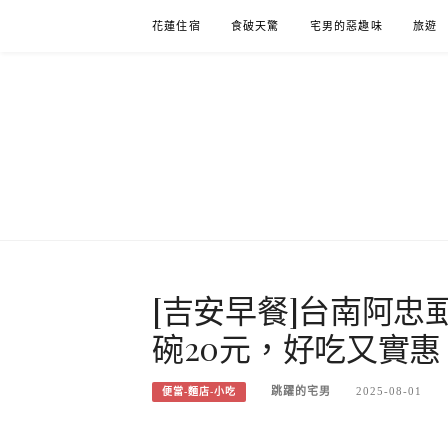
Skip
花蓮住宿
食破天驚
宅男的惡趣味
旅遊
to
content
[吉安早餐]台南阿忠
碗20元，好吃又實
跳躍的宅男
2025-08-01
便當-麵店-小吃