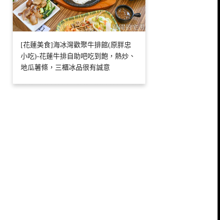
[花蓮美食]海冰灣歡聚牛排館(原胖忠
小吃)-花蓮牛排自助吧吃到飽，熱炒、
地瓜薯條，三櫃冰品很有誠意