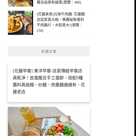
櫃冰品很有誠意(瀏覽：496)
[花蓮美食]元味牛肉麵: 花蓮麵
店這家真大碗，推薦秘製香料
牛肉麵片，水餃真大!(瀏覽：
250)
近期文章
[花蓮早餐] 東洋早餐-這家傳統早餐店
真乾淨！皮蛋酸豆手工蛋餅，搭配6種
醬料真過癮，炒麵、肉羹麵通通有，花
蓮老店