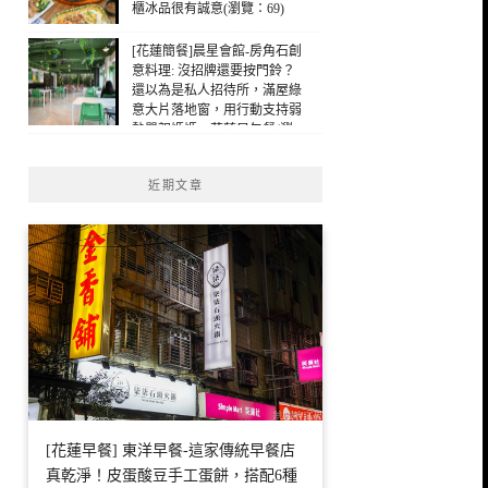
櫃冰品很有誠意(瀏覽：69)
[花蓮簡餐]晨星會館-房角石創
意料理: 沒招牌還要按門鈴？
還以為是私人招待所，滿屋綠
意大片落地窗，用行動支持弱
勢單親媽媽，花蓮早午餐(瀏
覽：42)
近期文章
[花蓮早餐] 東洋早餐-這家傳統早餐店
真乾淨！皮蛋酸豆手工蛋餅，搭配6種