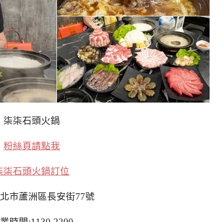
柒柒石頭火鍋
粉絲頁請點我
柒柒石頭火鍋訂位
新北市蘆洲區長安街77號
業時間:1130-2200