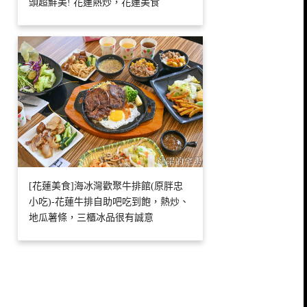
頭超鮮美! 花蓮熱炒，花蓮美食
[花蓮美食]海冰灣歡聚牛排館(原胖忠
小吃)-花蓮牛排自助吧吃到飽，熱炒、
地瓜薯條，三櫃冰品很有誠意