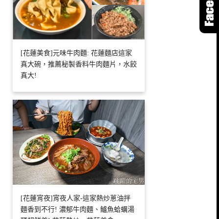
[花蓮美食]元味牛肉麵: 花蓮麵店這家
真大碗，推薦秘製香料牛肉麵片，水餃
真大!
[花蓮宵夜]宵夜人家-這家熱炒蔥油拌
麵香到不行! 濃郁牛肉麵、鱸魚蛤蠣湯