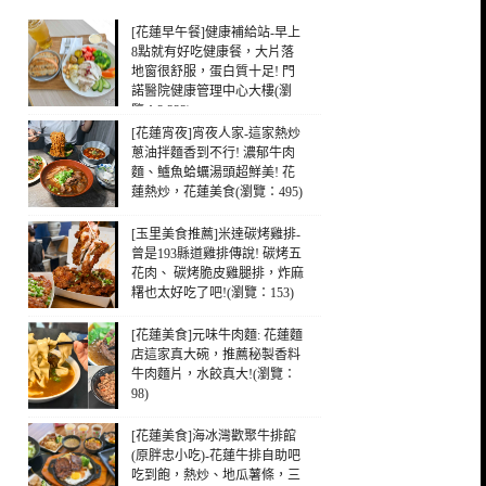
[花蓮早午餐]健康補給站-早上
8點就有好吃健康餐，大片落
地窗很舒服，蛋白質十足! 門
諾醫院健康管理中心大樓(瀏
覽：2,323)
[花蓮宵夜]宵夜人家-這家熱炒
蔥油拌麵香到不行! 濃郁牛肉
麵、鱸魚蛤蠣湯頭超鮮美! 花
蓮熱炒，花蓮美食(瀏覽：495)
[玉里美食推薦]米達碳烤雞排-
曾是193縣道雞排傳說! 碳烤五
花肉、 碳烤脆皮雞腿排，炸麻
糬也太好吃了吧!(瀏覽：153)
[花蓮美食]元味牛肉麵: 花蓮麵
店這家真大碗，推薦秘製香料
牛肉麵片，水餃真大!(瀏覽：
98)
[花蓮美食]海冰灣歡聚牛排館
(原胖忠小吃)-花蓮牛排自助吧
吃到飽，熱炒、地瓜薯條，三