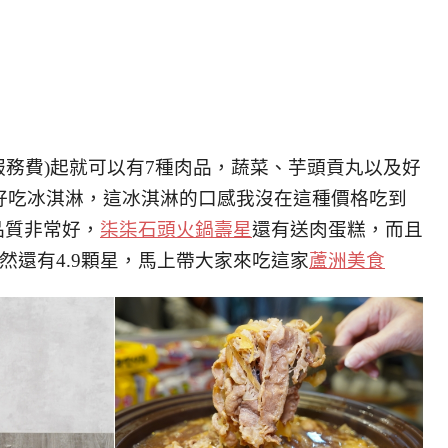
收服務費)起就可以有7種肉品，蔬菜、芋頭貢丸以及好
好吃冰淇淋，這冰淇淋的口感我沒在這種價格吃到
品質非常好，
柒柒石頭火鍋壽星
還有送肉蛋糕，而且
然還有4.9顆星，馬上帶大家來吃這家
蘆洲美食