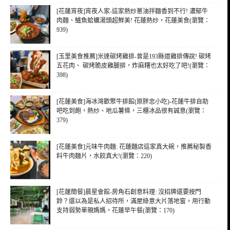
[花蓮宵夜]宵夜人家-這家熱炒蔥油拌麵香到不行! 濃郁牛
肉麵、鱸魚蛤蠣湯頭超鮮美! 花蓮熱炒，花蓮美食(瀏覽：
939)
[玉里美食推薦]米達碳烤雞排-曾是193縣道雞排傳說! 碳烤
五花肉、 碳烤脆皮雞腿排，炸麻糬也太好吃了吧!(瀏覽：
398)
[花蓮美食]海冰灣歡聚牛排館(原胖忠小吃)-花蓮牛排自助
吧吃到飽，熱炒、地瓜薯條，三櫃冰品很有誠意(瀏覽：
379)
[花蓮美食]元味牛肉麵: 花蓮麵店這家真大碗，推薦秘製香
料牛肉麵片，水餃真大!(瀏覽：220)
[花蓮簡餐]晨星會館-房角石創意料理: 沒招牌還要按門
鈴？還以為是私人招待所，滿屋綠意大片落地窗，用行動
支持弱勢單親媽媽，花蓮早午餐(瀏覽：170)