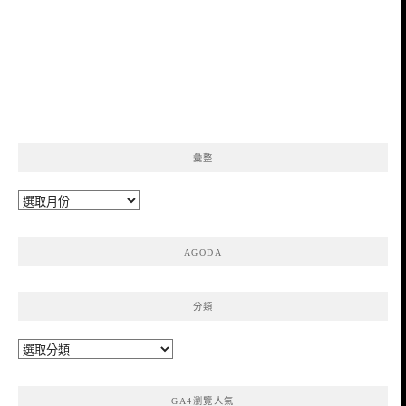
彙整
彙
整
AGODA
分類
分
類
GA4瀏覽人氣