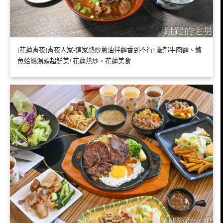
[花蓮宵夜]宵夜人家-這家熱炒蔥油拌麵香到不行! 濃郁牛肉麵、鱸
魚蛤蠣湯頭超鮮美! 花蓮熱炒，花蓮美食