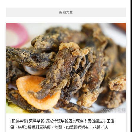
近期文章
[花蓮早餐] 東洋早餐-這家傳統早餐店真乾淨！皮蛋酸豆手工蛋
餅，搭配6種醬料真過癮，炒麵、肉羹麵通通有，花蓮老店