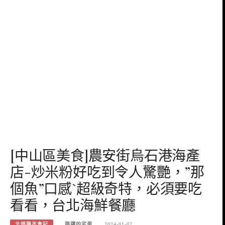
[中山區美食]農安街烏石港海產
店-炒米粉好吃到令人驚艷，”那
個魚”口感ˋ超級奇特，必須要吃
看看，台北海鮮餐廳
北部縣市食記
跳躍的宅男
2024-01-07