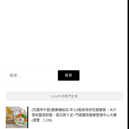
搜
尋
關
鍵
GA4今日熱門文章
字:
[花蓮早午餐]健康補給站-早上8點就有好吃健康餐，大片
落地窗很舒服，蛋白質十足! 門諾醫院健康管理中心大樓
(瀏覽：5,338)