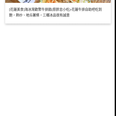
[花蓮美食]海冰灣歡聚牛排館(原胖忠小吃)-花蓮牛排自助吧吃到
飽，熱炒、地瓜薯條，三櫃冰品很有誠意