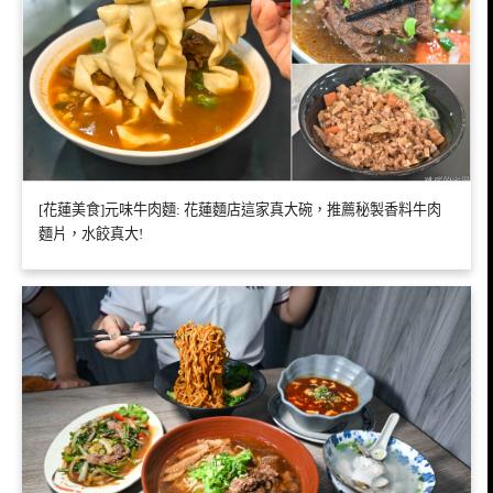
[花蓮美食]元味牛肉麵: 花蓮麵店這家真大碗，推薦秘製香料牛肉
麵片，水餃真大!