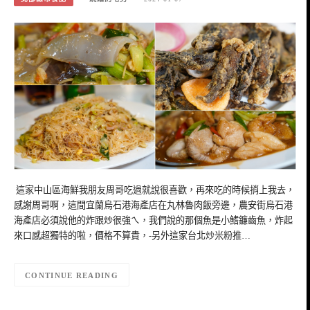
這家中山區海鮮我朋友周哥吃過就說很喜歡，再來吃的時候捎上我去，
感謝周哥啊，這間宜蘭烏石港海產店在丸林魯肉飯旁邊，農安街烏石港
海產店必須說他的炸跟炒很強ㄟ，我們說的那個魚是小鰭鐮齒魚，炸起
來口感超獨特的啦，價格不算貴，-另外這家台北炒米粉推…
CONTINUE READING