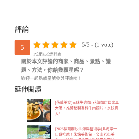
評論
5/5 - (1 vote)
5
1位網友投票評論
關於本文評論的商家、商品、景點、議
題、方法，你給幾顆星呢？
歡迎一起點擊星號參與評論唷！
延伸閱讀
[花蓮美食]元味牛肉麵: 花蓮麵店這家真
大碗，推薦秘製香料牛肉麵片，水餃真
大!
[2026福爾摩沙北海岸藝術季]北海岸一
日遊推薦！朱銘美術館、金山老街美