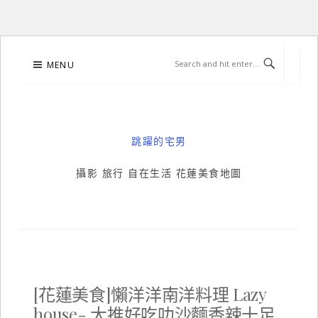
Skip
MENU
to
content
跳躍的宅男
攝影 旅行 自在生活 花蓮美食地圖
[花蓮美食]懶洋洋南洋料理 Lazy
house- 大推好吃叻沙麵香辣十足