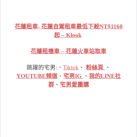
花蓮租車- 花蓮自駕租車最低下殺NT$1160
起 – Klook
花蓮租機車 – 花蓮火車站取車
跳躍的宅男:、
Tiktok
、
粉絲頁
、
YOUTUBE頻道
、
宅男IG
、
我的LINE社
群
、
宅男愛團購