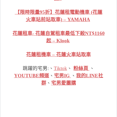
【限時限量95折】花蓮租電動機車 (花蓮
火車站前站取車) – YAMAHA
花蓮租車- 花蓮自駕租車最低下殺NT$1160
起 – Klook
花蓮租機車 – 花蓮火車站取車
跳躍的宅男:、
Tiktok
、
粉絲頁
、
YOUTUBE頻道
、
宅男IG
、
我的LINE社
群
、
宅男愛團購