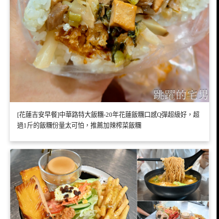
[花蓮吉安早餐]中華路特大飯糰-20年花蓮飯糰口感Q彈超級好，超
過1斤的飯糰份量太可怕，推薦加辣榨菜飯糰