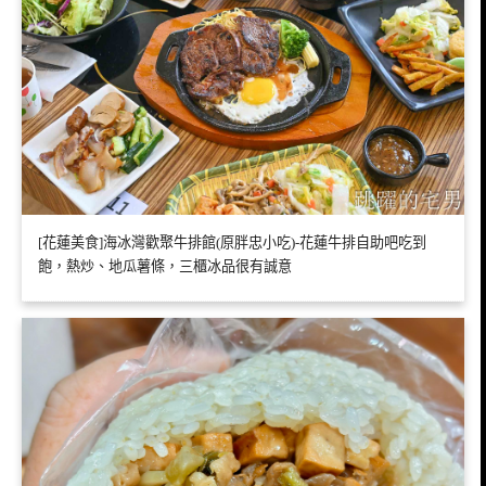
[花蓮美食]海冰灣歡聚牛排館(原胖忠小吃)-花蓮牛排自助吧吃到
飽，熱炒、地瓜薯條，三櫃冰品很有誠意