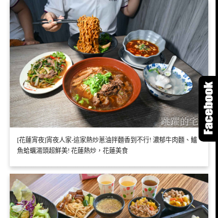
[花蓮宵夜]宵夜人家-這家熱炒蔥油拌麵香到不行! 濃郁牛肉麵、鱸
魚蛤蠣湯頭超鮮美! 花蓮熱炒，花蓮美食