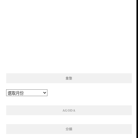
彙整
彙
整
AGODA
分類