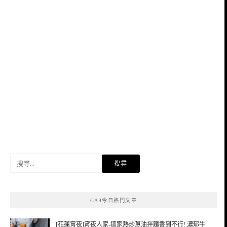
搜
尋
關
鍵
GA4今日熱門文章
字:
[花蓮宵夜]宵夜人家-這家熱炒蔥油拌麵香到不行! 濃郁牛