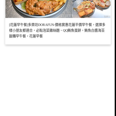
[花蓮早午餐]多樂坊DORAFUN-價格實惠花蓮平價早午餐，選擇多
樣小朋友都適合，必點泡菜雞絲麵、QQ鮪魚蛋餅，鮪魚白醬海苔
飯糰早午餐，花蓮早餐