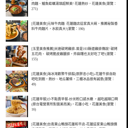
肉麵、鱸魚蛤蠣湯頭超鮮美! 花蓮熱炒，花蓮美食(瀏覽：
271)
[花蓮美食]元味牛肉麵: 花蓮麵店這家真大碗，推薦秘製香
料牛肉麵片，水餃真大!(瀏覽：190)
[玉里美食推薦]米達碳烤雞排-曾是193縣道雞排傳說! 碳烤
五花肉、 碳烤脆皮雞腿排，炸麻糬也太好吃了吧!(瀏覽：
155)
[花蓮美食]海冰灣歡聚牛排館(原胖忠小吃)-花蓮牛排自助
吧吃到飽，熱炒、地瓜薯條，三櫃冰品很有誠意(瀏覽：
49)
[花蓮早餐]小不點賣早餐-炒米粉口感水嫩 ，越吃越順口啊
(原台電營業所對面美而美)，花蓮小吃，花蓮美食(瀏覽：
16)
[花蓮美食]台南東山鴨頭花蓮和平店-花蓮這家東山鴨頭價