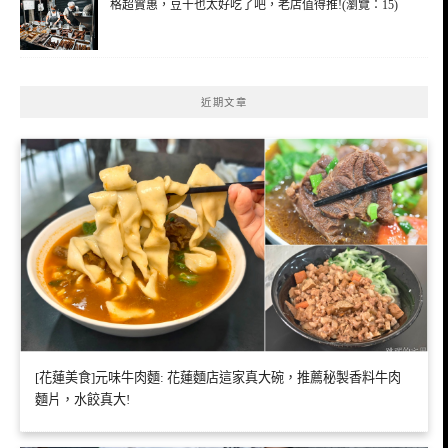
格超實惠，豆干也太好吃了吧，老店值得推!(瀏覽：15)
近期文章
[花蓮美食]元味牛肉麵: 花蓮麵店這家真大碗，推薦秘製香料牛肉
麵片，水餃真大!