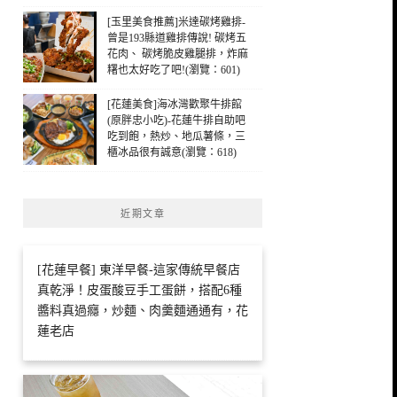
[玉里美食推薦]米達碳烤雞排-
曾是193縣道雞排傳說! 碳烤五
花肉、 碳烤脆皮雞腿排，炸麻
糬也太好吃了吧!(瀏覽：601)
[花蓮美食]海冰灣歡聚牛排館
(原胖忠小吃)-花蓮牛排自助吧
吃到飽，熱炒、地瓜薯條，三
櫃冰品很有誠意(瀏覽：618)
近期文章
[花蓮早餐] 東洋早餐-這家傳統早餐店
真乾淨！皮蛋酸豆手工蛋餅，搭配6種
醬料真過癮，炒麵、肉羹麵通通有，花
蓮老店