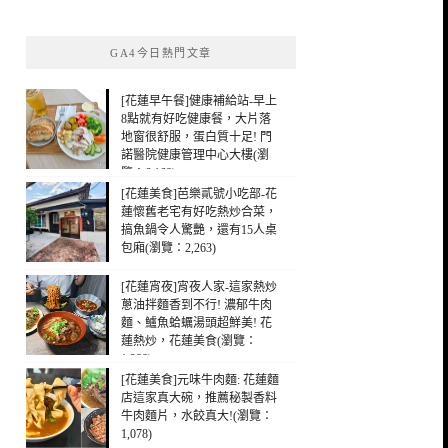
關
鍵
GA4今日熱門文章
字:
[花蓮早午餐]健康補給站-早上
8點就有好吃健康餐，大片落
地窗很舒服，蛋白質十足! 門
諾醫院健康管理中心大樓(瀏
覽：6,168)
[花蓮美食]芭樂貳號小吃部-花
蓮懷舊老宅有好吃熱炒合菜，
搞魚鍋令人驚艷，還有15人桌
包廂(瀏覽：2,263)
[花蓮宵夜]宵夜人家-這家熱炒
蔥油拌麵香到不行! 濃郁牛肉
麵、鱸魚蛤蠣湯頭超鮮美! 花
蓮熱炒，花蓮美食(瀏覽：
1,288)
[花蓮美食]元味牛肉麵: 花蓮麵
店這家真大碗，推薦秘製香料
牛肉麵片，水餃真大!(瀏覽：
1,078)