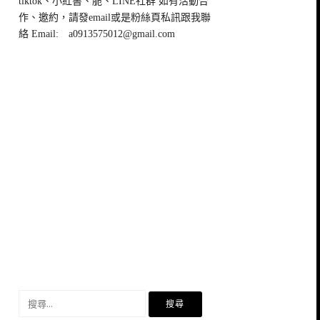
tiktok、小紅書、脆、LINE社群 如有活動合
作、邀約，請發email或是粉絲頁私訊跟我聯
絡 Email:
a0913575012@gmail.com
搜
尋