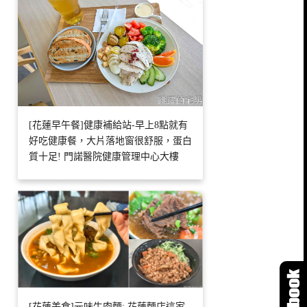
[花蓮早午餐]健康補給站-早上8點就有
好吃健康餐，大片落地窗很舒服，蛋白
質十足! 門諾醫院健康管理中心大樓
[花蓮美食]元味牛肉麵: 花蓮麵店這家