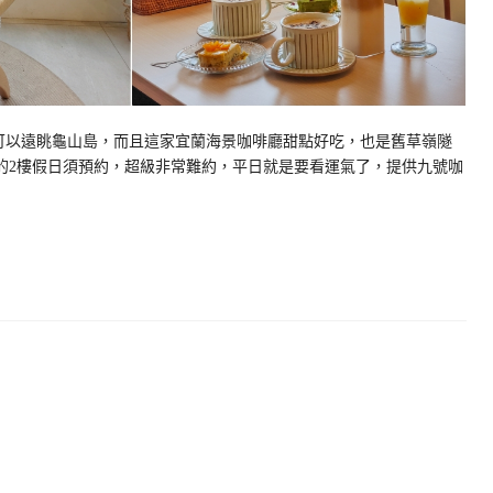
可以遠眺龜山島，而且這家宜蘭海景咖啡廳甜點好吃，也是舊草嶺隧
他的2樓假日須預約，超級非常難約，平日就是要看運氣了，提供九號咖