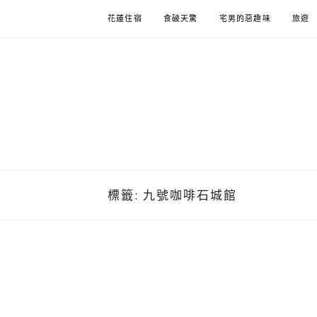
Skip
花蓮住宿
食破天驚
宅男的惡趣味
旅遊
to
content
標籤:
九號咖啡石城館