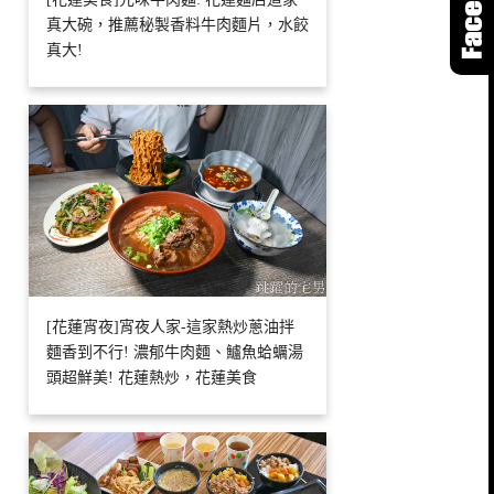
真大碗，推薦秘製香料牛肉麵片，水餃
真大!
[花蓮宵夜]宵夜人家-這家熱炒蔥油拌
麵香到不行! 濃郁牛肉麵、鱸魚蛤蠣湯
頭超鮮美! 花蓮熱炒，花蓮美食