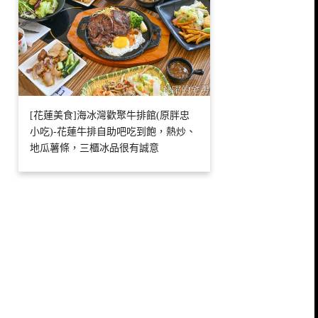
[花蓮美食]海冰灣歡聚牛排館(原胖忠
小吃)-花蓮牛排自助吧吃到飽，熱炒、
地瓜薯條，三櫃冰品很有誠意