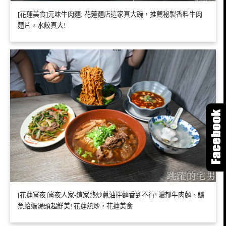
[花蓮美食]元味牛肉麵: 花蓮麵店這家真大碗，推薦秘製香料牛肉
麵片，水餃真大!
[花蓮宵夜]宵夜人家-這家熱炒蔥油拌麵香到不行! 濃郁牛肉麵、鱸
魚蛤蠣湯頭超鮮美! 花蓮熱炒，花蓮美食