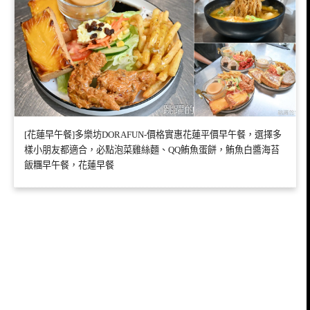
[花蓮早午餐]多樂坊DORAFUN-價格實惠花蓮平價早午餐，選擇多
樣小朋友都適合，必點泡菜雞絲麵、QQ鮪魚蛋餅，鮪魚白醬海苔
飯糰早午餐，花蓮早餐