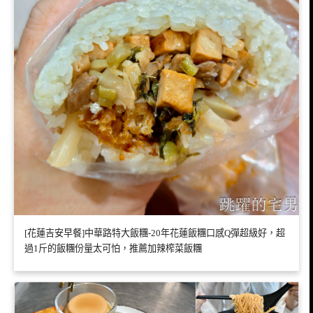
[花蓮吉安早餐]中華路特大飯糰-20年花蓮飯糰口感Q彈超級好，超
過1斤的飯糰份量太可怕，推薦加辣榨菜飯糰