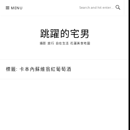
Skip
MENU
to
content
跳躍的宅男
攝影 旅行 自在生活 花蓮美食地圖
標籤:
卡本內蘇維翁紅葡萄酒