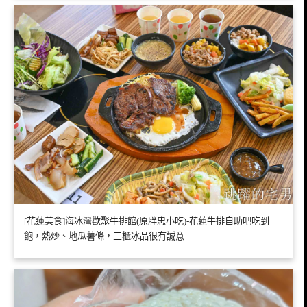
[花蓮美食]海冰灣歡聚牛排館(原胖忠小吃)-花蓮牛排自助吧吃到
飽，熱炒、地瓜薯條，三櫃冰品很有誠意