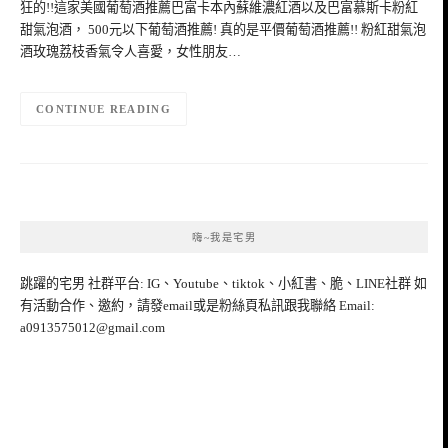
狂的!!這家美國葡萄酒推薦巴富卡本內蘇維濃紅酒以及巴富慕斯卡粉紅
甜氣泡酒， 500元以下葡萄酒推薦! 真的是平價葡萄酒推薦!! 粉紅甜氣泡
酒玫瑰荔枝香氣令人喜愛，女性朋友…
CONTINUE READING
嗨~我是宅男
跳躍的宅男 社群平台: IG、Youtube、tiktok、小紅書、脆、LINE社群 如
有活動合作、邀約，請發email或是粉絲頁私訊跟我聯絡 Email:
a0913575012@gmail.com