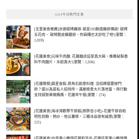
關
鍵
GA4今日熱門文章
字:
[玉里美食推薦]米達碳烤雞排-曾是193縣道雞排傳說! 碳烤
五花肉、 碳烤脆皮雞腿排，炸麻糬也太好吃了吧!(瀏覽：
1,019)
[花蓮美食]元味牛肉麵: 花蓮麵店這家真大碗，推薦秘製香
料牛肉麵片，水餃真大!(瀏覽：1,036)
[花蓮簡餐]晨星會館-房角石創意料理: 沒招牌還要按門
鈴？還以為是私人招待所，滿屋綠意大片落地窗，用行動
支持弱勢單親媽媽，花蓮早午餐(瀏覽：274)
[花蓮美食]海冰灣歡聚牛排館(原胖忠小吃)-花蓮牛排自助
吧吃到飽，熱炒、地瓜薯條，三櫃冰品很有誠意(瀏覽：
121)
[花蓮美食]台南東山鴨頭花蓮和平店-花蓮這家東山鴨頭價