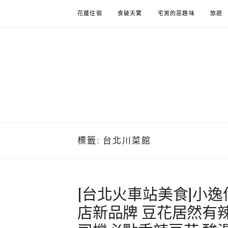
Skip
花蓮住宿
食破天驚
宅男的惡趣味
旅遊
to
content
標籤:
台北川菜館
[台北火車站美食]小逸
店新品牌 豆花居然有辣