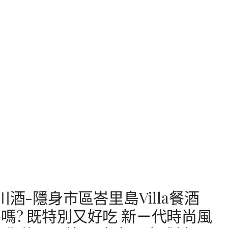
酒-隱身市區峇里島Villa餐酒
嗎? 既特別又好吃 新ㄧ代時尚風