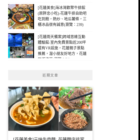
勢單親媽媽，花蓮早午餐(瀏
覽：210)
[花蓮美食]海冰灣歡聚牛排館
(原胖忠小吃)-花蓮牛排自助吧
吃到飽，熱炒、地瓜薯條，三
櫃冰品很有誠意(瀏覽：239)
[花蓮雨天備案]跨域思維互動
體驗館-室內免費景點近200坪
還有VR設施，花蓮親子景點
推薦，溜小朋友好地方，花蓮
旅遊推薦(瀏覽：31)
近期文章
[花蓮美食]元味牛肉麵: 花蓮麵店這家