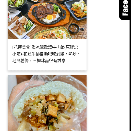
[花蓮美食]海冰灣歡聚牛排館(原胖忠
小吃)-花蓮牛排自助吧吃到飽，熱炒、
地瓜薯條，三櫃冰品很有誠意