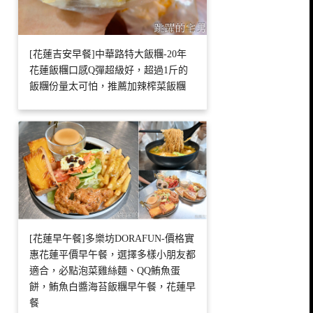
[花蓮吉安早餐]中華路特大飯糰-20年
花蓮飯糰口感Q彈超級好，超過1斤的
飯糰份量太可怕，推薦加辣榨菜飯糰
[花蓮早午餐]多樂坊DORAFUN-價格實
惠花蓮平價早午餐，選擇多樣小朋友都
適合，必點泡菜雞絲麵、QQ鮪魚蛋
餅，鮪魚白醬海苔飯糰早午餐，花蓮早
餐