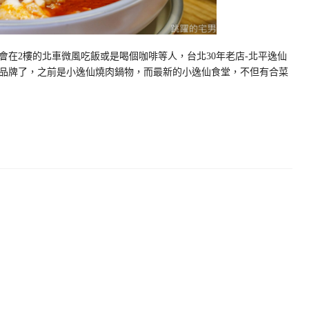
在2樓的北車微風吃飯或是喝個咖啡等人，台北30年老店-北平逸仙
品牌了，之前是小逸仙燒肉鍋物，而最新的小逸仙食堂，不但有合菜