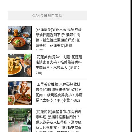
關
鍵
GA4今日熱門文章
字:
[花蓮宵夜]宵夜人家-這家熱炒
蔥油拌麵香到不行! 濃郁牛肉
麵、鱸魚蛤蠣湯頭超鮮美! 花
蓮熱炒，花蓮美食(瀏覽：
1,176)
[花蓮美食]元味牛肉麵: 花蓮麵
店這家真大碗，推薦秘製香料
牛肉麵片，水餃真大!(瀏覽：
710)
[玉里美食推薦]米達碳烤雞排-
曾是193縣道雞排傳說! 碳烤五
花肉、 碳烤脆皮雞腿排，炸麻
糬也太好吃了吧!(瀏覽：662)
[花蓮簡餐]晨星會館-房角石創
意料理: 沒招牌還要按門鈴？
還以為是私人招待所，滿屋綠
意大片落地窗，用行動支持弱