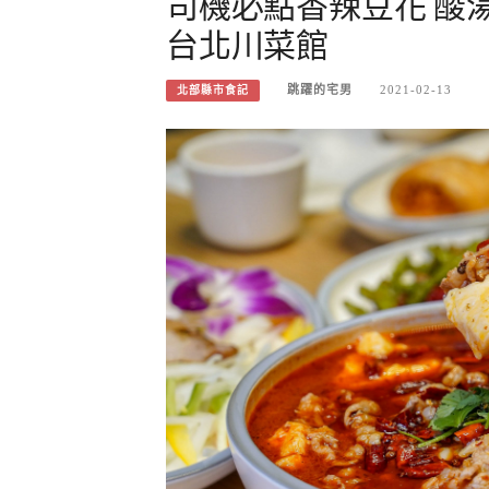
司機必點香辣豆花 酸湯
台北川菜館
跳躍的宅男
2021-02-13
北部縣市食記