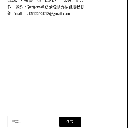
tiktok、小紅書、脆、LINE社群 如有活動合
作、邀約，請發email或是粉絲頁私訊跟我聯
絡 Email:
a0913575012@gmail.com
搜
尋