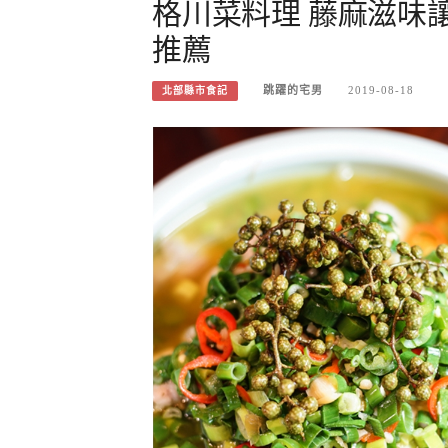
格川菜料理 藤麻滋味
推薦
跳躍的宅男
2019-08-18
北部縣市食記