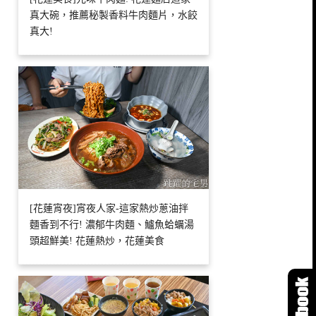
真大碗，推薦秘製香料牛肉麵片，水餃
真大!
[花蓮宵夜]宵夜人家-這家熱炒蔥油拌
麵香到不行! 濃郁牛肉麵、鱸魚蛤蠣湯
頭超鮮美! 花蓮熱炒，花蓮美食