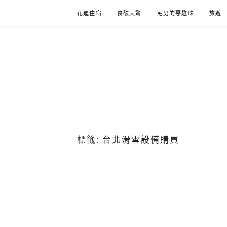
Skip
花蓮住宿
食破天驚
宅男的惡趣味
旅遊
to
content
標籤:
台北滑雪設備購買