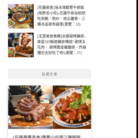
覽：47)
[花蓮美食]海冰灣歡聚牛排館
(原胖忠小吃)-花蓮牛排自助吧
吃到飽，熱炒、地瓜薯條，三
櫃冰品很有誠意(瀏覽：33)
[玉里美食推薦]米達碳烤雞排-
曾是193縣道雞排傳說! 碳烤五
花肉、 碳烤脆皮雞腿排，炸麻
糬也太好吃了吧!(瀏覽：27)
近期文章
[花蓮壽豐美食]壽豐小吃隆江豬腳飯 :