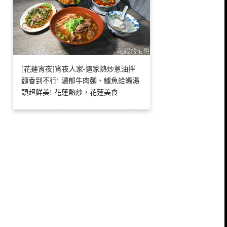
[花蓮宵夜]宵夜人家-這家熱炒蔥油拌
麵香到不行! 濃郁牛肉麵、鱸魚蛤蠣湯
頭超鮮美! 花蓮熱炒，花蓮美食