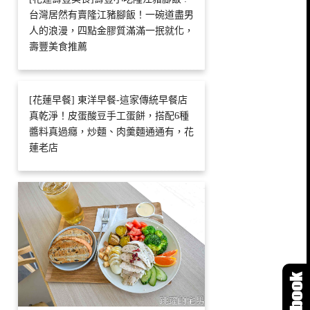
台灣居然有賣隆江豬腳飯！一碗道盡男
人的浪漫，四點金膠質滿滿一抿就化，
壽豐美食推薦
[花蓮早餐] 東洋早餐-這家傳統早餐店
真乾淨！皮蛋酸豆手工蛋餅，搭配6種
醬料真過癮，炒麵、肉羹麵通通有，花
蓮老店