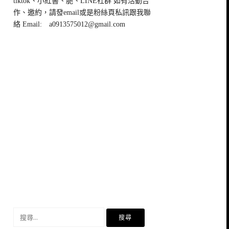
tiktok、小紅書、脆、LINE社群 如有活動合
作、邀約，請發email或是粉絲頁私訊跟我聯
絡 Email:
a0913575012@gmail.com
搜
尋