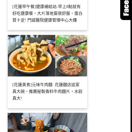
[花蓮早午餐]健康補給站-早上8點就有
好吃健康餐，大片落地窗很舒服，蛋白
質十足! 門諾醫院健康管理中心大樓
[花蓮美食]元味牛肉麵: 花蓮麵店這家
真大碗，推薦秘製香料牛肉麵片，水餃
真大!