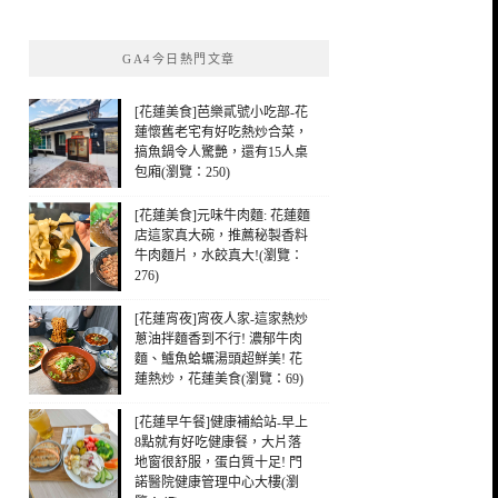
關
鍵
GA4今日熱門文章
字:
[花蓮美食]芭樂貳號小吃部-花
蓮懷舊老宅有好吃熱炒合菜，
搞魚鍋令人驚艷，還有15人桌
包廂(瀏覽：250)
[花蓮美食]元味牛肉麵: 花蓮麵
店這家真大碗，推薦秘製香料
牛肉麵片，水餃真大!(瀏覽：
276)
[花蓮宵夜]宵夜人家-這家熱炒
蔥油拌麵香到不行! 濃郁牛肉
麵、鱸魚蛤蠣湯頭超鮮美! 花
蓮熱炒，花蓮美食(瀏覽：69)
[花蓮早午餐]健康補給站-早上
8點就有好吃健康餐，大片落
地窗很舒服，蛋白質十足! 門
諾醫院健康管理中心大樓(瀏