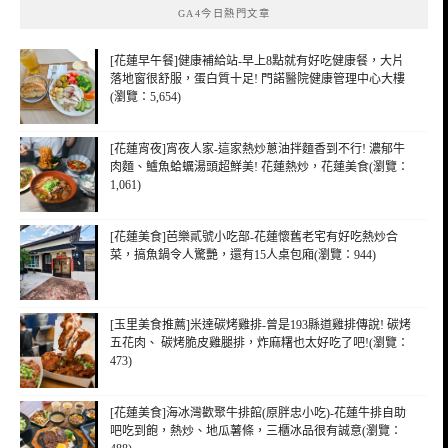
GA4今日熱門文章
字:
[花蓮早午餐]健康補給站-早上8點就有好吃健康餐，大片
落地窗很舒服，蛋白質十足! 門諾醫院健康管理中心大樓
(瀏覽：5,654)
[花蓮宵夜]宵夜人家-這家熱炒蔥油拌麵香到不行! 濃郁牛
肉麵、鱸魚蛤蠣湯頭超鮮美! 花蓮熱炒，花蓮美食(瀏覽：
1,061)
[花蓮美食]芭樂貳號小吃部-花蓮懷舊老宅有好吃熱炒合
菜，搞魚鍋令人驚艷，還有15人桌包廂(瀏覽：944)
[玉里美食推薦]米達碳烤雞排-曾是193縣道雞排傳說! 碳烤
五花肉、 碳烤脆皮雞腿排，炸麻糬也太好吃了吧!(瀏覽：
473)
[花蓮美食]海冰灣歡聚牛排館(原胖忠小吃)-花蓮牛排自助
吧吃到飽，熱炒、地瓜薯條，三櫃冰品很有誠意(瀏覽：