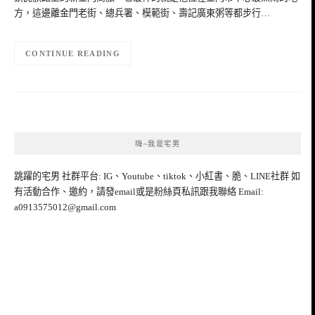
方，這邊離金門老街、總兵署、模範街、壽記廣東粥等都步行…
CONTINUE READING
嗨~我是宅男
跳躍的宅男 社群平台: IG、Youtube、tiktok、小紅書、脆、LINE社群 如
有活動合作、邀約，請發email或是粉絲頁私訊跟我聯絡 Email:
a0913575012@gmail.com