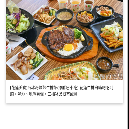
[花蓮美食]海冰灣歡聚牛排館(原胖忠小吃)-花蓮牛排自助吧吃到
飽，熱炒、地瓜薯條，三櫃冰品很有誠意