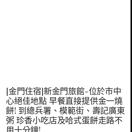
[金門住宿]新金門旅館-位於市中
心絕佳地點 早餐直接提供金一燒
餅! 到總兵署、模範街、壽記廣東
粥 珍香小吃店及哈式蛋餅走路不
用十分鐘!