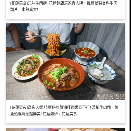
[花蓮美食]元味牛肉麵: 花蓮麵店這家真大碗，推薦秘製香料牛肉
麵片，水餃真大!
[花蓮宵夜]宵夜人家-這家熱炒蔥油拌麵香到不行! 濃郁牛肉麵、鱸
魚蛤蠣湯頭超鮮美! 花蓮熱炒，花蓮美食