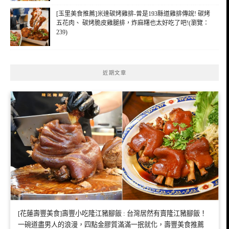
[玉里美食推薦]米達碳烤雞排-曾是193縣道雞排傳說! 碳烤
五花肉、 碳烤脆皮雞腿排，炸麻糬也太好吃了吧!(瀏覽：
239)
近期文章
[花蓮壽豐美食]壽豐小吃隆江豬腳飯 : 台灣居然有賣隆江豬腳飯！
一碗道盡男人的浪漫，四點金膠質滿滿一抿就化，壽豐美食推薦