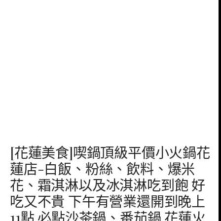
[花蓮美食]喫鍋頂級平價小火鍋花
蓮店-白飯、粉絲、飲料、爆米
花、霜淇淋以及冰淇淋吃到飽 好
吃又不貴 下午有營業還開到晚上
11點 必點沙茶鍋、番茄鍋 花蓮火