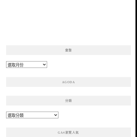
彙整
彙
整
AGODA
分類
分
類
GA4瀏覽人氣