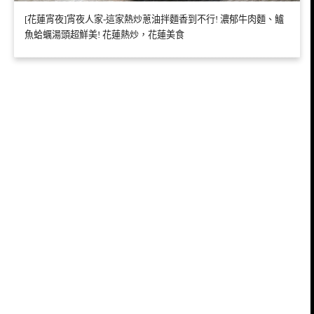
[花蓮宵夜]宵夜人家-這家熱炒蔥油拌麵香到不行! 濃郁牛肉麵、鱸
魚蛤蠣湯頭超鮮美! 花蓮熱炒，花蓮美食