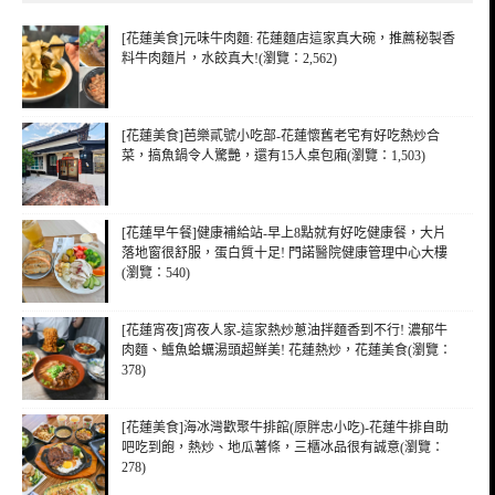
[花蓮美食]元味牛肉麵: 花蓮麵店這家真大碗，推薦秘製香
料牛肉麵片，水餃真大!(瀏覽：2,562)
[花蓮美食]芭樂貳號小吃部-花蓮懷舊老宅有好吃熱炒合
菜，搞魚鍋令人驚艷，還有15人桌包廂(瀏覽：1,503)
[花蓮早午餐]健康補給站-早上8點就有好吃健康餐，大片
落地窗很舒服，蛋白質十足! 門諾醫院健康管理中心大樓
(瀏覽：540)
[花蓮宵夜]宵夜人家-這家熱炒蔥油拌麵香到不行! 濃郁牛
肉麵、鱸魚蛤蠣湯頭超鮮美! 花蓮熱炒，花蓮美食(瀏覽：
378)
[花蓮美食]海冰灣歡聚牛排館(原胖忠小吃)-花蓮牛排自助
吧吃到飽，熱炒、地瓜薯條，三櫃冰品很有誠意(瀏覽：
278)