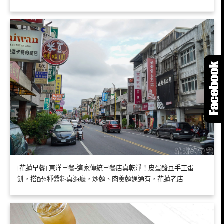
[花蓮早餐] 東洋早餐-這家傳統早餐店真乾淨！皮蛋酸豆手工蛋
餅，搭配6種醬料真過癮，炒麵、肉羹麵通通有，花蓮老店