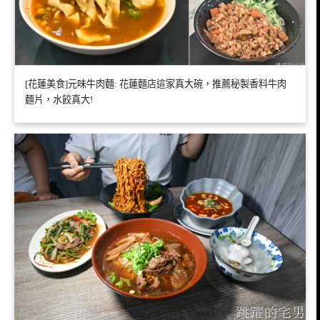
[花蓮美食]元味牛肉麵: 花蓮麵店這家真大碗，推薦秘製香料牛肉
麵片，水餃真大!