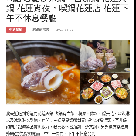
鍋 花蓮宵夜，喫鍋花蓮店 花蓮下
午不休息餐廳
中式餐廳
跳躍的宅男
2021-09-02
我最近吃到的這間花蓮火鍋-喫鍋有白飯、粉絲、飲料、爆米花、霜淇淋
以及冰淇淋吃到飽，這間比三媽臭臭鍋還划算! 提供14種湯頭，再升級
的肉片跟海鮮品質也很好，我喜歡他番茄鍋、沙茶鍋，另外還有藥膳麻
辣鍋(提供素食鍋)而且中午一開門，下午不休息開到…