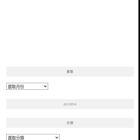
彙整
彙
整
AGODA
分類
分