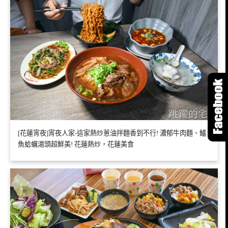
[花蓮宵夜]宵夜人家-這家熱炒蔥油拌麵香到不行! 濃郁牛肉麵、鱸
魚蛤蠣湯頭超鮮美! 花蓮熱炒，花蓮美食