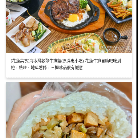
[花蓮美食]海冰灣歡聚牛排館(原胖忠小吃)-花蓮牛排自助吧吃到
飽，熱炒、地瓜薯條，三櫃冰品很有誠意