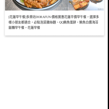
[花蓮早午餐]多樂坊DORAFUN-價格實惠花蓮平價早午餐，選擇多
樣小朋友都適合，必點泡菜雞絲麵、QQ鮪魚蛋餅，鮪魚白醬海苔
飯糰早午餐，花蓮早餐