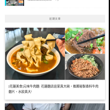
近期文章
[花蓮美食]元味牛肉麵: 花蓮麵店這家真大碗，推薦秘製香料牛肉
麵片，水餃真大!