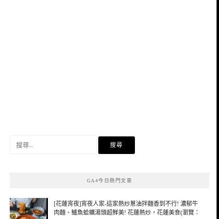
搜
尋
關
鍵
GA4今日熱門文章
字:
[花蓮宵夜]宵夜人家-這家熱炒蔥油拌麵香到不行! 濃郁牛
肉麵、鱸魚蛤蠣湯頭超鮮美! 花蓮熱炒，花蓮美食(瀏覽：