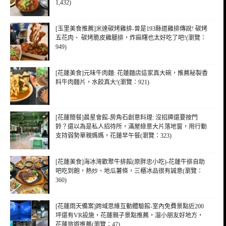
1,432)
[玉里美食推薦]米達碳烤雞排-曾是193縣道雞排傳說! 碳烤
五花肉、 碳烤脆皮雞腿排，炸麻糬也太好吃了吧!(瀏覽：
949)
[花蓮美食]元味牛肉麵: 花蓮麵店這家真大碗，推薦秘製香
料牛肉麵片，水餃真大!(瀏覽：921)
[花蓮簡餐]晨星會館-房角石創意料理: 沒招牌還要按門
鈴？還以為是私人招待所，滿屋綠意大片落地窗，用行動
支持弱勢單親媽媽，花蓮早午餐(瀏覽：323)
[花蓮美食]海冰灣歡聚牛排館(原胖忠小吃)-花蓮牛排自助
吧吃到飽，熱炒、地瓜薯條，三櫃冰品很有誠意(瀏覽：
360)
[花蓮雨天備案]跨域思維互動體驗館-室內免費景點近200
坪還有VR設施，花蓮親子景點推薦，溜小朋友好地方，
花蓮旅遊推薦(瀏覽：47)