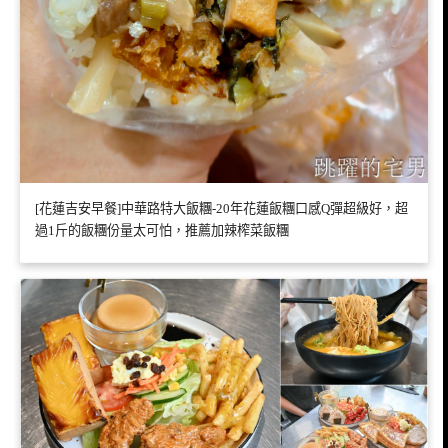
[花蓮吉安早餐]中華路特大飯糰-20年花蓮飯糰口感Q彈超級好，超
過1斤的飯糰份量太可怕，推薦加辣榨菜飯糰