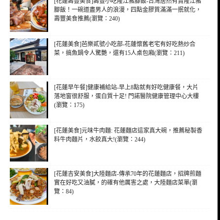
[花蓮壽豐美食]壽豐小吃隆江豬腳飯-台灣居然有賣隆江豬
腳飯！一碗道盡男人的浪漫，四點金膠質滿滿一抿就化，
壽豐美食推薦(瀏覽：240)
[花蓮美食]芭樂貳號小吃部-花蓮懷舊老宅有好吃熱炒合
菜，搞魚鍋令人驚艷，還有15人桌包廂(瀏覽：211)
[花蓮早午餐]健康補給站-早上8點就有好吃健康餐，大片
落地窗很舒服，蛋白質十足! 門諾醫院健康管理中心大樓
(瀏覽：175)
[花蓮美食]元味牛肉麵: 花蓮麵店這家真大碗，推薦秘製香
料牛肉麵片，水餃真大!(瀏覽：244)
[花蓮吉安美食]大陸麵店-傳承70年的花蓮麵店，招牌煎麵
實在好吃又油膩，的確有他厲害之處，大陸麵店菜單(瀏
覽：84)