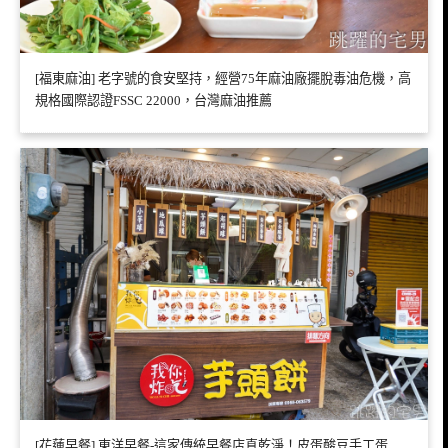
[福東麻油] 老字號的食安堅持，經營75年麻油廠擺脫毒油危機，高
規格國際認證FSSC 22000，台灣麻油推薦
[花蓮早餐] 東洋早餐-這家傳統早餐店真乾淨！皮蛋酸豆手工蛋