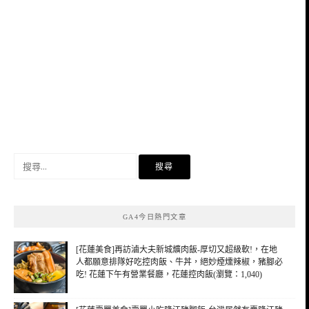
搜
尋
關
鍵
GA4今日熱門文章
字:
[花蓮美食]再訪滷大夫新城爌肉飯-厚切又超級軟!，在地
人都願意排隊好吃控肉飯、牛丼，絕妙煙燻辣椒，豬腳必
吃! 花蓮下午有營業餐廳，花蓮控肉飯(瀏覽：1,040)