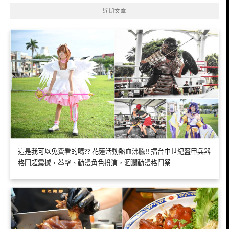
近期文章
這是我可以免費看的嗎?? 花蓮活動熱血沸騰!! 擂台中世紀盔甲兵器
格鬥超震撼，拳擊、動漫角色扮演，洄瀾動漫格鬥祭