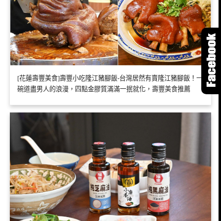
[花蓮壽豐美食]壽豐小吃隆江豬腳飯-台灣居然有賣隆江豬腳飯！一
碗道盡男人的浪漫，四點金膠質滿滿一抿就化，壽豐美食推薦