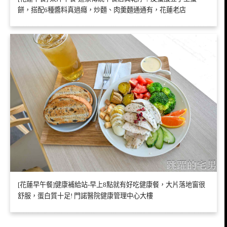
餅，搭配6種醬料真過癮，炒麵、肉羹麵通通有，花蓮老店
[花蓮早午餐]健康補給站-早上8點就有好吃健康餐，大片落地窗很
舒服，蛋白質十足! 門諾醫院健康管理中心大樓