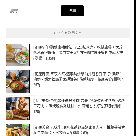
搜
尋
關
鍵
GA4今日熱門文章
字:
[花蓮早午餐]健康補給站-早上8點就有好吃健康餐，大片
落地窗很舒服，蛋白質十足! 門諾醫院健康管理中心大樓
(瀏覽：1,358)
[花蓮宵夜]宵夜人家-這家熱炒蔥油拌麵香到不行! 濃郁牛
肉麵、鱸魚蛤蠣湯頭超鮮美! 花蓮熱炒，花蓮美食(瀏覽：
367)
[玉里美食推薦]米達碳烤雞排-曾是193縣道雞排傳說! 碳烤
五花肉、 碳烤脆皮雞腿排，炸麻糬也太好吃了吧!(瀏覽：
120)
[花蓮美食]元味牛肉麵: 花蓮麵店這家真大碗，推薦秘製香
料牛肉麵片，水餃真大!(瀏覽：63)