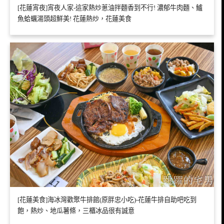
[花蓮宵夜]宵夜人家-這家熱炒蔥油拌麵香到不行! 濃郁牛肉麵、鱸
魚蛤蠣湯頭超鮮美! 花蓮熱炒，花蓮美食
[花蓮美食]海冰灣歡聚牛排館(原胖忠小吃)-花蓮牛排自助吧吃到
飽，熱炒、地瓜薯條，三櫃冰品很有誠意