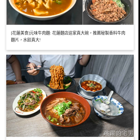
[花蓮美食]元味牛肉麵: 花蓮麵店這家真大碗，推薦秘製香料牛肉
麵片，水餃真大!