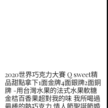
2020世界巧克力大賽 Q sweet精
品甜點拿下1面金牌4面銀牌2面銅
牌 -用台灣水果的法式水果軟糖
金桔百香果超對我的味 我所喝過
最棒的熱巧克力 情人節聖誕節婚