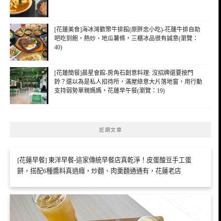
[花蓮美食]海冰灣歡聚牛排館(原胖忠小吃)-花蓮牛排自助
吧吃到飽，熱炒、地瓜薯條，三櫃冰品很有誠意(瀏覽：
40)
[花蓮簡餐]晨星會館-房角石創意料理: 沒招牌還要按門
鈴？還以為是私人招待所，滿屋綠意大片落地窗，用行動
支持弱勢單親媽媽，花蓮早午餐(瀏覽：19)
近期文章
[花蓮早餐] 東洋早餐-這家傳統早餐店真乾淨！皮蛋酸豆手工蛋
餅，搭配6種醬料真過癮，炒麵、肉羹麵通通有，花蓮老店