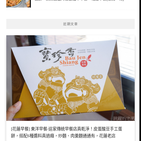
近期文章
[花蓮早餐] 東洋早餐-這家傳統早餐店真乾淨！皮蛋酸豆手工蛋
餅，搭配6種醬料真過癮，炒麵、肉羹麵通通有，花蓮老店