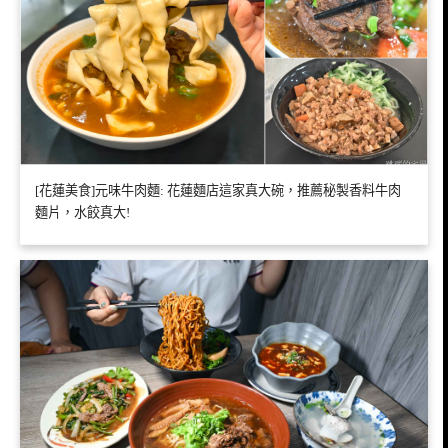
[花蓮美食]元味牛肉麵: 花蓮麵店這家真大碗，推薦秘製香料牛肉
麵片，水餃真大!