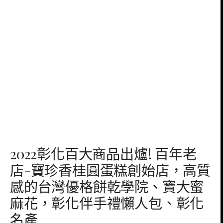
2022彰化百大商品出爐! 百年老
店-寶珍香桂圓蛋糕創始店，高質
感的台灣優格餅乾學院、寶大蜜
麻花，彰化伴手禮懶人包、彰化
名產