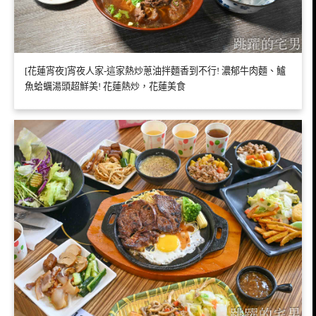
[花蓮宵夜]宵夜人家-這家熱炒蔥油拌麵香到不行! 濃郁牛肉麵、鱸
魚蛤蠣湯頭超鮮美! 花蓮熱炒，花蓮美食