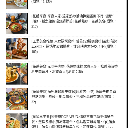
(瀏覽：1,136)
[花蓮宵夜]宵夜人家-這家熱炒蔥油拌麵香到不行! 濃郁牛
肉麵、鱸魚蛤蠣湯頭超鮮美! 花蓮熱炒，花蓮美食(瀏覽：
317)
[玉里美食推薦]米達碳烤雞排-曾是193縣道雞排傳說! 碳烤
五花肉、 碳烤脆皮雞腿排，炸麻糬也太好吃了吧!(瀏覽：
105)
[花蓮美食]元味牛肉麵: 花蓮麵店這家真大碗，推薦秘製香
料牛肉麵片，水餃真大!(瀏覽：56)
[花蓮美食]海冰灣歡聚牛排館(原胖忠小吃)-花蓮牛排自助
吧吃到飽，熱炒、地瓜薯條，三櫃冰品很有誠意(瀏覽：
32)
[花蓮早午餐]多樂坊DORAFUN-價格實惠花蓮平價早午
餐，選擇多樣小朋友都適合，必點泡菜雞絲麵、QQ鮪魚
蛋餅，鮪魚白醬海苔飯糰早午餐，花蓮早餐(瀏覽：12)