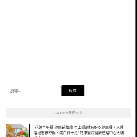
搜
尋
關
鍵
GA4今日熱門文章
字:
[花蓮早午餐]健康補給站-早上8點就有好吃健康餐，大片
落地窗很舒服，蛋白質十足! 門諾醫院健康管理中心大樓