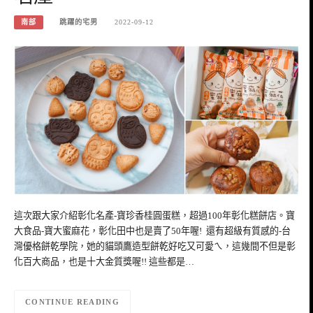
南部
跳躍的宅男
2022-09-12
這次跟大家介紹彰化名產-寶珍香桂圓蛋糕，超過100年彰化糕餅店。寶
大食品-寶大蜜麻花，彰化田中也是賣了50年喔! 還有超級有質感的-台
灣優格餅乾學院，她的貓頭鷹造型餅乾好吃又可愛ㄟ，這幾間不但是彰
化百大商品，也是十大金質獎喔!! 這些都是…
CONTINUE READING