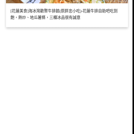
[花蓮美食]海冰灣歡聚牛排館(原胖忠小吃)-花蓮牛排自助吧吃到
飽，熱炒、地瓜薯條，三櫃冰品很有誠意