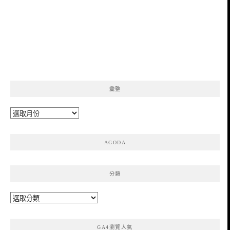
彙整
彙
整
AGODA
分類
分
類
GA4瀏覽人氣