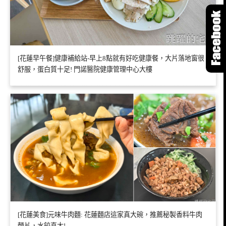
[花蓮早午餐]健康補給站-早上8點就有好吃健康餐，大片落地窗很
舒服，蛋白質十足! 門諾醫院健康管理中心大樓
[花蓮美食]元味牛肉麵: 花蓮麵店這家真大碗，推薦秘製香料牛肉
麵片，水餃真大!