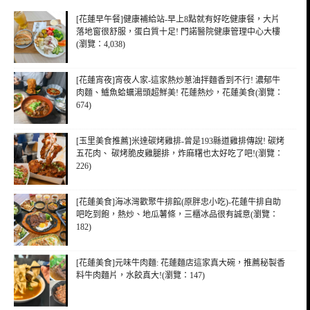
[花蓮早午餐]健康補給站-早上8點就有好吃健康餐，大片
落地窗很舒服，蛋白質十足! 門諾醫院健康管理中心大樓
(瀏覽：4,038)
[花蓮宵夜]宵夜人家-這家熱炒蔥油拌麵香到不行! 濃郁牛
肉麵、鱸魚蛤蠣湯頭超鮮美! 花蓮熱炒，花蓮美食(瀏覽：
674)
[玉里美食推薦]米達碳烤雞排-曾是193縣道雞排傳說! 碳烤
五花肉、 碳烤脆皮雞腿排，炸麻糬也太好吃了吧!(瀏覽：
226)
[花蓮美食]海冰灣歡聚牛排館(原胖忠小吃)-花蓮牛排自助
吧吃到飽，熱炒、地瓜薯條，三櫃冰品很有誠意(瀏覽：
182)
[花蓮美食]元味牛肉麵: 花蓮麵店這家真大碗，推薦秘製香
料牛肉麵片，水餃真大!(瀏覽：147)