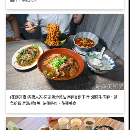
[花蓮宵夜]宵夜人家-這家熱炒蔥油拌麵香到不行! 濃郁牛肉麵、鱸
魚蛤蠣湯頭超鮮美! 花蓮熱炒，花蓮美食