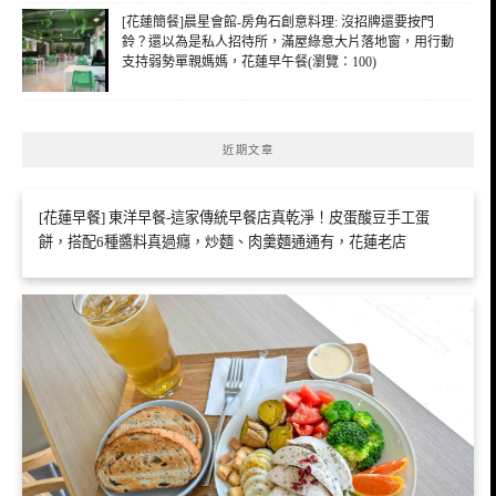
[花蓮簡餐]晨星會館-房角石創意料理: 沒招牌還要按門
鈴？還以為是私人招待所，滿屋綠意大片落地窗，用行動
支持弱勢單親媽媽，花蓮早午餐(瀏覽：100)
近期文章
[花蓮早餐] 東洋早餐-這家傳統早餐店真乾淨！皮蛋酸豆手工蛋
餅，搭配6種醬料真過癮，炒麵、肉羹麵通通有，花蓮老店