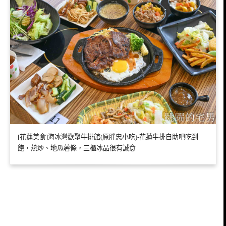
[花蓮美食]海冰灣歡聚牛排館(原胖忠小吃)-花蓮牛排自助吧吃到
飽，熱炒、地瓜薯條，三櫃冰品很有誠意