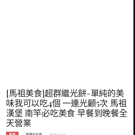
[馬祖美食]超群繼光餅-單純的美
味我可以吃4個 一連光顧5次 馬祖
漢堡 南竿必吃美食 早餐到晚餐全
天營業
馬祖
跳躍的宅男
2018-11-25