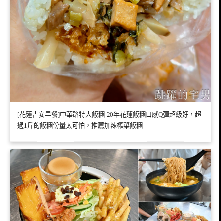
[花蓮吉安早餐]中華路特大飯糰-20年花蓮飯糰口感Q彈超級好，超
過1斤的飯糰份量太可怕，推薦加辣榨菜飯糰