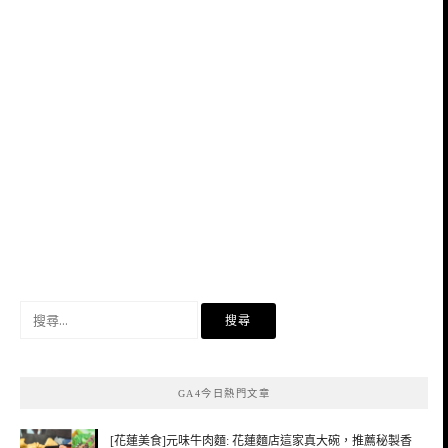
搜
尋
關
鍵
GA4今日熱門文章
字:
[花蓮美食]元味牛肉麵: 花蓮麵店這家真大碗，推薦秘製香