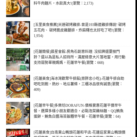
料牛肉麵片，水餃真大!(瀏覽：2,173)
[玉里美食推薦]米達碳烤雞排-曾是193縣道雞排傳說! 碳烤
五花肉、 碳烤脆皮雞腿排，炸麻糬也太好吃了吧!(瀏覽：
1,954)
[花蓮簡餐]晨星會館-房角石創意料理: 沒招牌還要按門
鈴？還以為是私人招待所，滿屋綠意大片落地窗，用行動
支持弱勢單親媽媽，花蓮早午餐(瀏覽：668)
[花蓮美食]海冰灣歡聚牛排館(原胖忠小吃)-花蓮牛排自助
吧吃到飽，熱炒、地瓜薯條，三櫃冰品很有誠意(瀏覽：
409)
[花蓮早午餐]多樂坊DORAFUN-價格實惠花蓮平價早午
餐，選擇多樣小朋友都適合，必點泡菜雞絲麵、QQ鮪魚
蛋餅，鮪魚白醬海苔飯糰早午餐，花蓮早餐(瀏覽：64)
[花蓮美食]台南東山鴨頭花蓮和平店-花蓮這家東山鴨頭價