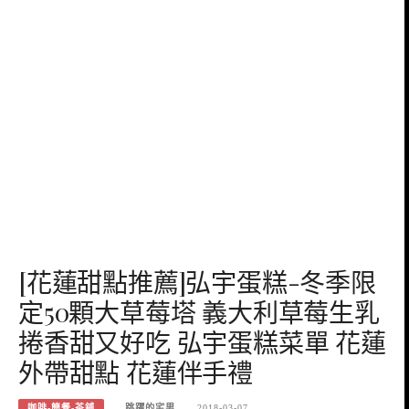
[花蓮甜點推薦]弘宇蛋糕-冬季限
定50顆大草莓塔 義大利草莓生乳
捲香甜又好吃 弘宇蛋糕菜單 花蓮
外帶甜點 花蓮伴手禮
咖啡-簡餐-茶鋪
跳躍的宅男
2018-03-07