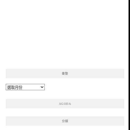
彙整
彙
整
AGODA
分類