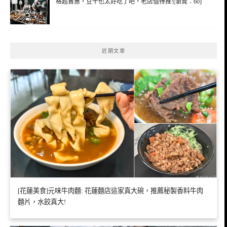
格超實惠，豆干也太好吃了吧，老店值得推!(瀏覽：60)
近期文章
[花蓮美食]元味牛肉麵: 花蓮麵店這家真大碗，推薦秘製香料牛肉
麵片，水餃真大!