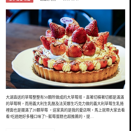
大湖直送的草莓整整有50顆所做成的大草莓塔，直著切橫著切都是滿滿
的草莓啊，而用義大利生乳酪及法芙娜生巧克力做的義大利草莓生乳捲
裡面也是擺滿了20顆草莓 ，這家真的是我的愛店啊，馬上就帶大家去看
看!吃過她好多種口味了!~藍莓蛋糕也超推薦的，提…