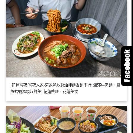
[花蓮宵夜]宵夜人家-這家熱炒蔥油拌麵香到不行! 濃郁牛肉麵、鱸
魚蛤蠣湯頭超鮮美! 花蓮熱炒，花蓮美食