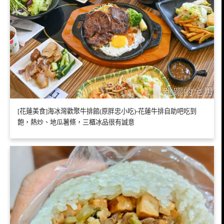
[花蓮美食]海冰灣歡聚牛排館(原胖忠小吃)-花蓮牛排自助吧吃到
飽，熱炒、地瓜薯條，三櫃冰品很有誠意