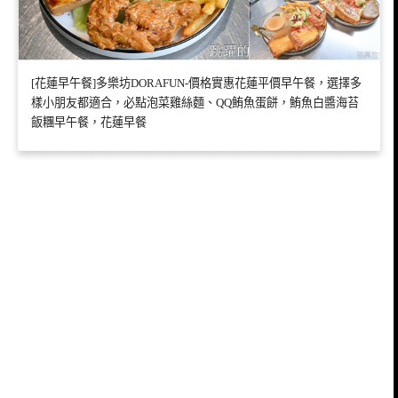
[花蓮早午餐]多樂坊DORAFUN-價格實惠花蓮平價早午餐，選擇多
樣小朋友都適合，必點泡菜雞絲麵、QQ鮪魚蛋餅，鮪魚白醬海苔
飯糰早午餐，花蓮早餐