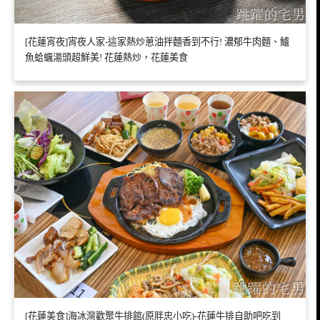
[花蓮宵夜]宵夜人家-這家熱炒蔥油拌麵香到不行! 濃郁牛肉麵、鱸
魚蛤蠣湯頭超鮮美! 花蓮熱炒，花蓮美食
[花蓮美食]海冰灣歡聚牛排館(原胖忠小吃)-花蓮牛排自助吧吃到