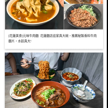
[花蓮美食]元味牛肉麵: 花蓮麵店這家真大碗，推薦秘製香料牛肉
麵片，水餃真大!