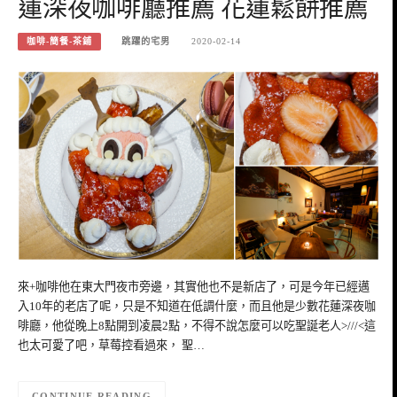
蓮深夜咖啡廳推薦 花蓮鬆餅推薦
咖啡-簡餐-茶鋪
跳躍的宅男
2020-02-14
來+咖啡他在東大門夜市旁邊，其實他也不是新店了，可是今年已經邁
入10年的老店了呢，只是不知道在低調什麼，而且他是少數花蓮深夜咖
啡廳，他從晚上8點開到凌晨2點，不得不說怎麼可以吃聖誕老人>///<這
也太可愛了吧，草莓控看過來， 聖…
CONTINUE READING