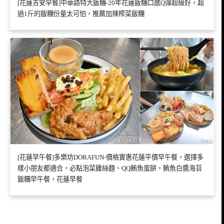
[花蓮吉安早餐]中華路特大飯糰-20年花蓮飯糰口感Q彈超級好，超
過1斤的飯糰份量太可怕，推薦加辣榨菜飯糰
[花蓮早午餐]多樂坊DORAFUN-價格實惠花蓮平價早午餐，選擇多
樣小朋友都適合，必點泡菜雞絲麵、QQ鮪魚蛋餅，鮪魚白醬海苔
飯糰早午餐，花蓮早餐