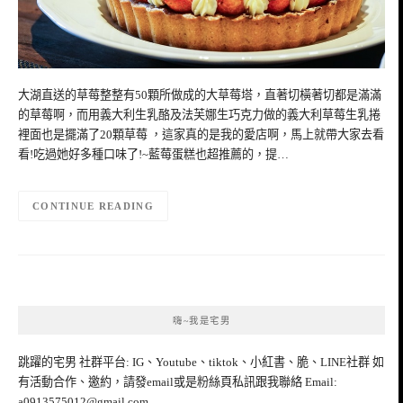
大湖直送的草莓整整有50顆所做成的大草莓塔，直著切橫著切都是滿滿
的草莓啊，而用義大利生乳酪及法芙娜生巧克力做的義大利草莓生乳捲
裡面也是擺滿了20顆草莓 ，這家真的是我的愛店啊，馬上就帶大家去看
看!吃過她好多種口味了!~藍莓蛋糕也超推薦的，提…
CONTINUE READING
嗨~我是宅男
跳躍的宅男 社群平台: IG、Youtube、tiktok、小紅書、脆、LINE社群 如
有活動合作、邀約，請發email或是粉絲頁私訊跟我聯絡 Email:
a0913575012@gmail.com