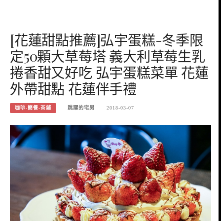
[花蓮甜點推薦]弘宇蛋糕-冬季限
定50顆大草莓塔 義大利草莓生乳
捲香甜又好吃 弘宇蛋糕菜單 花蓮
外帶甜點 花蓮伴手禮
咖啡-簡餐-茶鋪
跳躍的宅男
2018-03-07