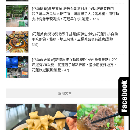
[花蓮簡餐]晨星會館-房角石創意料理: 沒招牌還要按門
鈴？還以為是私人招待所，滿屋綠意大片落地窗，用行動
支持弱勢單親媽媽，花蓮早午餐(瀏覽：320)
[花蓮美食]海冰灣歡聚牛排館(原胖忠小吃)-花蓮牛排自助
吧吃到飽，熱炒、地瓜薯條，三櫃冰品很有誠意(瀏覽：
349)
[花蓮雨天備案]跨域思維互動體驗館-室內免費景點近200
坪還有VR設施，花蓮親子景點推薦，溜小朋友好地方，
花蓮旅遊推薦(瀏覽：47)
近期文章