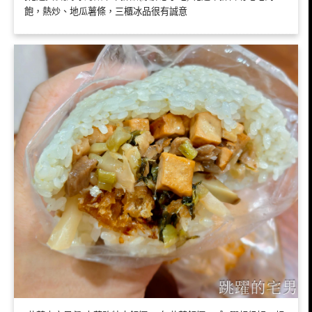
飽，熱炒、地瓜薯條，三櫃冰品很有誠意