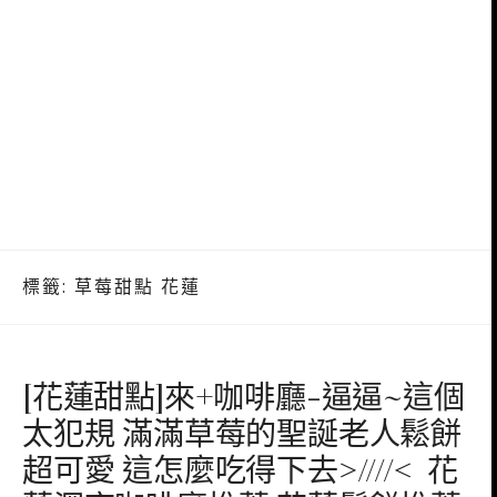
標籤:
草莓甜點 花蓮
[花蓮甜點]來+咖啡廳-逼逼~這個
太犯規 滿滿草莓的聖誕老人鬆餅
超可愛 這怎麼吃得下去>////< 花